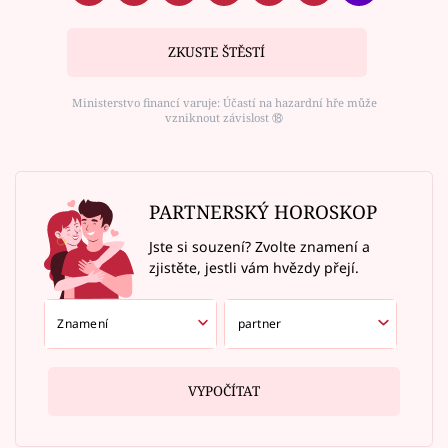
ZKUSTE ŠTĚSTÍ
Ministerstvo financí varuje: Účastí na hazardní hře může
vzniknout závislost ⑱
PARTNERSKÝ HOROSKOP
Jste si souzení? Zvolte znamení a
zjistěte, jestli vám hvězdy přejí.
VYPOČÍTAT