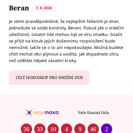
Beran
7. 8. 2026
Je velmi pravděpodobné, že nejlepším řešením je dnes
jednoduše se vzdát kontroly, Berani. Pokud jde o srdeční
záležitosti, ostatní lidé mohou být ve víru zmatku. Snažit
se přijít na kloub jejich duševnímu rozpoložení bude
nemožné, takže se o to ani nepokoušejte. Možná budete
chtít nechat věci plynout a uvidíte, jak dopadnete zítra,
než uděláte nějaké zásadní kroky.
CELÝ HOROSKOP PRO DNEŠNÍ DEN
Vaše šťastná čísla
36
33
10
4
9
46
2