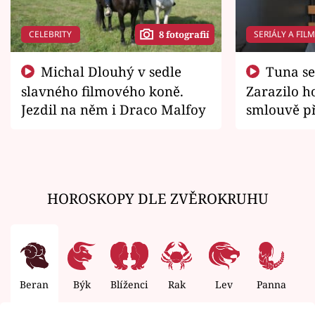
CELEBRITY
SERIÁLY A FIL
8 fotografií
Michal Dlouhý v sedle
Tuna se chtěl vrátit domů.
slavného filmového koně.
Zarazilo ho
Jezdil na něm i Draco Malfoy
smlouvě př
zemřít
HOROSKOPY DLE ZVĚROKRUHU
Beran
Býk
Blíženci
Rak
Lev
Panna
V