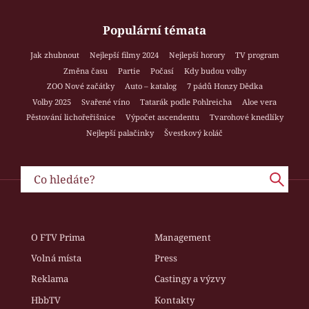
Populární témata
Jak zhubnout
Nejlepší filmy 2024
Nejlepší horory
TV program
Změna času
Partie
Počasí
Kdy budou volby
ZOO Nové začátky
Auto – katalog
7 pádů Honzy Dědka
Volby 2025
Svařené víno
Tatarák podle Pohlreicha
Aloe vera
Pěstování lichořeřišnice
Výpočet ascendentu
Tvarohové knedlíky
Nejlepší palačinky
Švestkový koláč
O FTV Prima
Management
Volná místa
Press
Reklama
Castingy a výzvy
HbbTV
Kontakty