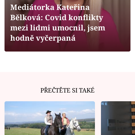
Horoskopy
Mediátorka Kateřina
Sledujte prima+
Bělková: Covid konflikty
mezi lidmi umocnil, jsem
Filmový festival Karlovy Vary
hodně vyčerpaná
Pořady
Mámy sobě
Přihlášení
PŘEČTĚTE SI TAKÉ
Sledujte nás