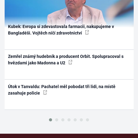
Kubek: Evropa si zdevastovala farmacii, nakupujeme v
Bangladéši. Vojtěch ničí zdravotnictví
Zemřel známý hudebník a producent Orbit. Spolupracoval s
hvězdami jako Madonna a U2
Útok v Tanvaldu: Pachatel měl pobodat tři lidi, na místě
zasahuje policie