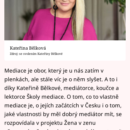
Horoskopy
Sledujte prima+
Filmový festival Karlovy Vary
Pořady
Kateřina Bělková
Zdroj: se svolením Kateřiny Bělkové
Mámy sobě
Mediace je obor, který je u nás zatím v
Přihlášení
plenkách, ale stále víc je o něm slyšet. A to i
díky Kateřině Bělkové, mediátorce, koučce a
lektorce Školy mediace. O tom, co to vlastně
Sledujte nás
mediace je, o jejích začátcích v Česku i o tom,
jaké vlastnosti by měl dobrý mediátor mít, se
rozpovídala v projektu Žena v zenu