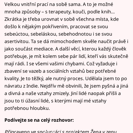
Velkou vnitřní prací na sobě sama. A to je možné
mnoha způsoby – s terapeuty, kouči, podle knih…
Zkrátka je třeba urovnat v sobě všechna místa, kde
došlo k nějakým pokřivením, pracovat se svou
sebeúctou, sebeláskou, sebehodnotou i se svou
asertivitou. Ta se dá mimochodem skvěle naučit právě i
jako součást mediace. A další věcí, kterou každý člověk
potřebuje, je mít kolem sebe pár lidí, kteří vás skutečně
mají rádi. I se všemi vašimi chybami. Což vyžaduje i
zbavení se vazeb a sociálních vztahů bez potřebné
kvality. Je to těžký, ale nutný proces. Udělala jsem to po
návratu z Indie. Nejdřív mě obvinili, že jsem pyšná a jiná
a divná a naše vztahy zmizely. Jiní lidé naopak přišli a
jsou to ti úžasní lidé, s kterými mají mé vztahy
potřebnou hloubku.
Podívejte se na celý rozhovor:
Připraveno ve spolupráci s projektem Žena v zenu,