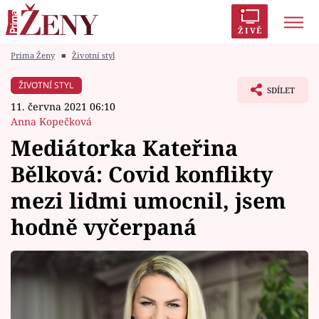
ŽIVĚ
Prima Ženy
■
Životní styl
Trendy:
Polabí
Inspekce
Prostřeno!
AYTO?
ŽIVOTNÍ STYL
SDÍLET
Módní alarm
Zrádci
Proměny
11. června 2021 06:10
Anna Kopečková
Mediátorka Kateřina
Bělková: Covid konflikty
Témata
mezi lidmi umocnil, jsem
Celebrity
hodně vyčerpaná
Vztahy
Seriály