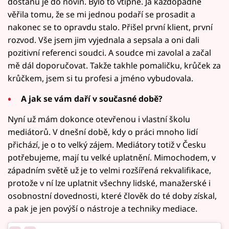
dostanu je do novin. Bylo to vtipné. Já každopádně
věřila tomu, že se mi jednou podaří se prosadit a
nakonec se to opravdu stalo. Přišel první klient, první
rozvod. Vše jsem jim vyjednala a sepsala a oni dali
pozitivní referenci soudci. A soudce mi zavolal a začal
mě dál doporučovat. Takže takhle pomaličku, krůček za
krůčkem, jsem si tu profesi a jméno vybudovala.
A jak se vám daří v současné době?
Nyní už mám dokonce otevřenou i vlastní školu
mediátorů. V dnešní době, kdy o práci mnoho lidí
přichází, je o to velký zájem. Mediátory totiž v Česku
potřebujeme, mají tu velké uplatnění. Mimochodem, v
západním světě už je to velmi rozšířená rekvalifikace,
protože v ní lze uplatnit všechny lidské, manažerské i
osobnostní dovednosti, které člověk do té doby získal,
a pak je jen povýší o nástroje a techniky mediace.