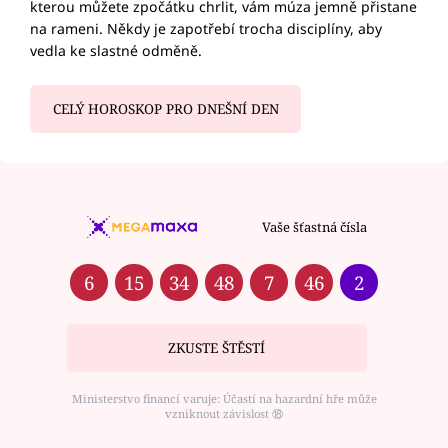
kterou můžete zpočátku chrlit, vám múza jemně přistane
na rameni. Někdy je zapotřebí trocha disciplíny, aby
vedla ke slastné odměně.
CELÝ HOROSKOP PRO DNEŠNÍ DEN
Vaše šťastná čísla
6
15
34
48
7
46
2
ZKUSTE ŠTĚSTÍ
Ministerstvo financí varuje: Účastí na hazardní hře může
vzniknout závislost ⑱