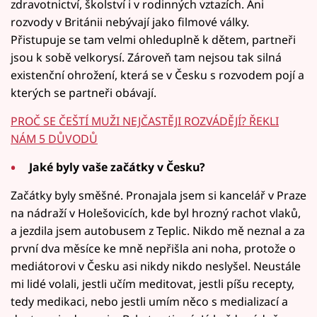
zdravotnictví, školství i v rodinných vztazích. Ani
rozvody v Británii nebývají jako filmové války.
Přistupuje se tam velmi ohleduplně k dětem, partneři
jsou k sobě velkorysí. Zároveň tam nejsou tak silná
existenční ohrožení, která se v Česku s rozvodem pojí a
kterých se partneři obávají.
PROČ SE ČEŠTÍ MUŽI NEJČASTĚJI ROZVÁDĚJÍ? ŘEKLI
NÁM 5 DŮVODŮ
Jaké byly vaše začátky v Česku?
Začátky byly směšné. Pronajala jsem si kancelář v Praze
na nádraží v Holešovicích, kde byl hrozný rachot vlaků,
a jezdila jsem autobusem z Teplic. Nikdo mě neznal a za
první dva měsíce ke mně nepřišla ani noha, protože o
mediátorovi v Česku asi nikdy nikdo neslyšel. Neustále
mi lidé volali, jestli učím meditovat, jestli píšu recepty,
tedy medikaci, nebo jestli umím něco s medializací a