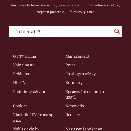
Pěstování lichořeřišnice
Výpočet ascendentu
Tvarohové knedlíky
Nejlepší palačinky
Švestkový koláč
O FTV Prima
Management
Volná místa
Press
Reklama
Castingy a výzvy
HbbTV
Kontakty
Podmínky užívání
Zpracování osobních
údajů
Cookies
Nápověda
Vlastník FTV Prima spol.
Redakce
s r.o.
Nahlásit chybu
Nastavení soukromí