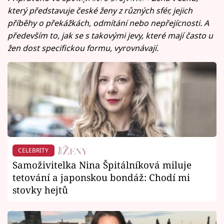
Failed to fetch
který představuje české ženy z různých sfér, jejich
příběhy o překážkách, odmítání nebo nepřejícnosti. A
především to, jak se s takovými jevy, které mají často u
žen dost specifickou formu, vyrovnávají.
CELEBRITY
Samoživitelka Nina Špitálníková miluje
tetování a japonskou bondáž: Chodí mi
stovky hejtů