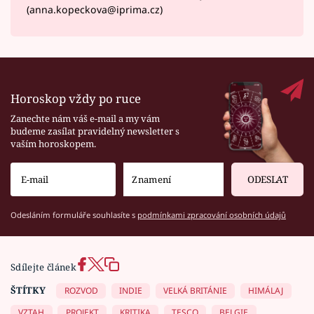
(anna.kopeckova@iprima.cz)
Horoskop vždy po ruce
Zanechte nám váš e-mail a my vám
budeme zasílat pravidelný newsletter s
vaším horoskopem.
ODESLAT
Odesláním formuláře souhlasíte s
podmínkami zpracování osobních údajů
Sdílejte článek
ŠTÍTKY
ROZVOD
INDIE
VELKÁ BRITÁNIE
HIMÁLAJ
VZTAH
PROJEKT
KRITIKA
TESCO
BELGIE