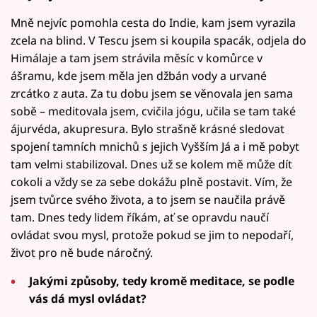
Mně nejvíc pomohla cesta do Indie, kam jsem vyrazila
zcela na blind. V Tescu jsem si koupila spacák, odjela do
Himálaje a tam jsem strávila měsíc v komůrce v
ášramu, kde jsem měla jen džbán vody a urvané
zrcátko z auta. Za tu dobu jsem se věnovala jen sama
sobě – meditovala jsem, cvičila jógu, učila se tam také
ájurvéda, akupresura. Bylo strašně krásné sledovat
spojení tamních mnichů s jejich Vyšším Já a i mě pobyt
tam velmi stabilizoval. Dnes už se kolem mě může dít
cokoli a vždy se za sebe dokážu plně postavit. Vím, že
jsem tvůrce svého života, a to jsem se naučila právě
tam. Dnes tedy lidem říkám, ať se opravdu naučí
ovládat svou mysl, protože pokud se jim to nepodaří,
život pro ně bude náročný.
Jakými způsoby, tedy kromě meditace, se podle
vás dá mysl ovládat?