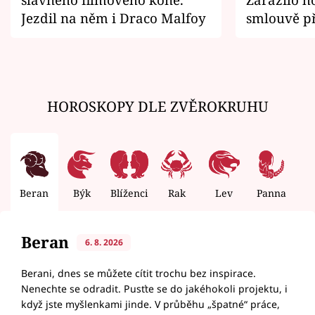
Jezdil na něm i Draco Malfoy
smlouvě př
zemřít
HOROSKOPY DLE ZVĚROKRUHU
Beran
Býk
Blíženci
Rak
Lev
Panna
V
Beran
6. 8. 2026
Berani, dnes se můžete cítit trochu bez inspirace.
Nenechte se odradit. Pusťte se do jakéhokoli projektu, i
když jste myšlenkami jinde. V průběhu „špatné“ práce,