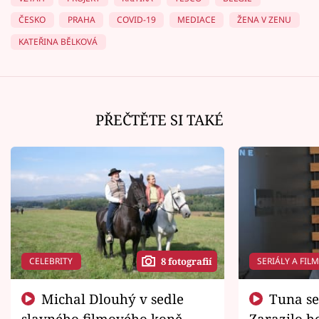
ČESKO
PRAHA
COVID-19
MEDIACE
ŽENA V ZENU
KATEŘINA BĚLKOVÁ
PŘEČTĚTE SI TAKÉ
CELEBRITY
SERIÁLY A FIL
8 fotografií
Michal Dlouhý v sedle
Tuna se chtěl vrátit domů.
slavného filmového koně.
Zarazilo ho