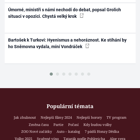
Úmorné, ministři s námi nechodí do debat, popsal Grolich
situaci v opozici. Chystá velký krok
Bartošek k Turkovi: Hyenismus a nehoráznost. Ke stíhání by
ho Sněmovna vydala, míní Vondráček
Populární témata
Jak zhubnout
Nejlepší filmy 2024
Nejlepší horory
TV program
Změna času
Partie
Počasí
Kdy budou volby
ZOO Nové začátky
Auto – katalog
7 pádů Honzy Dědka
Volby 2025
Svařené víno
Tatarák podle Pohlreicha
Aloe vera