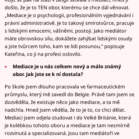
došlo, že je to TEN obor, kterému se chce dál věnovat.
„Mediace je o psychologii, profesionálním vyjednávání i
právní administrativě. Je to takový smírotvůrce, pracuje
s lidskými emocemi, vášněmi, postoji. Jako mediátor
máte obrovskou sílu, dokážete zahýbat lidskými osudy
a jste tvůrcem toho, kam se lidi posunou,” popisuje
Kateřina, co ji na profesi oslovilo.
Mediace je u nás celkem nový a málo známý
obor. Jak jste se k ní dostala?
Po škole jsem dlouho pracovala ve farmaceutickém
průmyslu, který mě zavedl do Belgie. Právě tam jsem se
dozvěděla, že existuje něco jako mediace, a ta mě
nadchla. Hned jsem věděla, že to je to, co chci dělat.
Mediaci jsem odjela studovat i do Velké Británie, která
je kolébkou tohoto oboru a mediace je tam nesmírně
rozvinutá a specializovaná. Jsou tam mediátoři ve