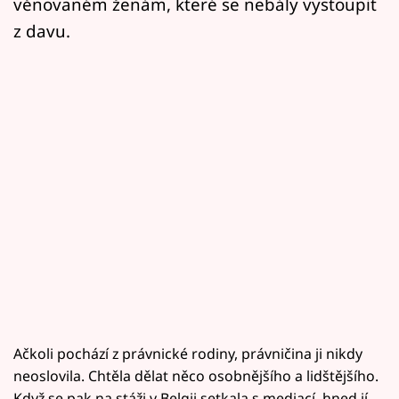
věnovaném ženám, které se nebály vystoupit
z davu.
Ačkoli pochází z právnické rodiny, právničina ji nikdy
neoslovila. Chtěla dělat něco osobnějšího a lidštějšího.
Když se pak na stáži v Belgii setkala s mediací, hned jí