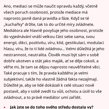
Ano, mediaci se může naučit opravdu každý, včetně
všech poruch osobnosti, protože mediace má
naprosto jasně daná pravidla a fáze. Když se té
„kuchařky“ držíte, tak to do určité míry zvládnete.
Mediátora ale hlavně povyšuje jeho osobnost, protože
do vyjednávání vnáší velkou část sebe sama, svou
energii, dikci, pozitivitu, víru, klid, gestikulaci, modulaci
hlasu, víru, že to ti lidé zvládnou... Velmi důležitá je jeho
nestrannost, neutralita. Člověk musí být sám v sobě
dobře ukotven a stát jako maják, ať se děje cokoli, a
věřte mi, že tam se dějou naprosto neuvěřitelné věci.
Také pracuje s tím, že pravda každého je velmi
subjektivní, takže ho vlastně žádná fakta nezajímají.
Důležité je, aby se lidé dokázali k celé situaci nově
postavit, aby v sobě zvedli tu vůli, ochotu a úsilí to vše
zvládnout, a to právě mediátor umí zařídit.
Jak jste se do toho svého středu dostala vy?