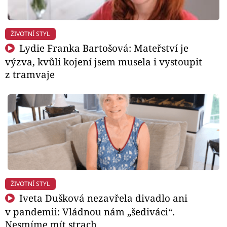
ŽIVOTNÍ STYL
Lydie Franka Bartošová: Mateřství je
výzva, kvůli kojení jsem musela i vystoupit
z tramvaje
ŽIVOTNÍ STYL
Iveta Dušková nezavřela divadlo ani
v pandemii: Vládnou nám „šediváci“.
Nesmíme mít strach