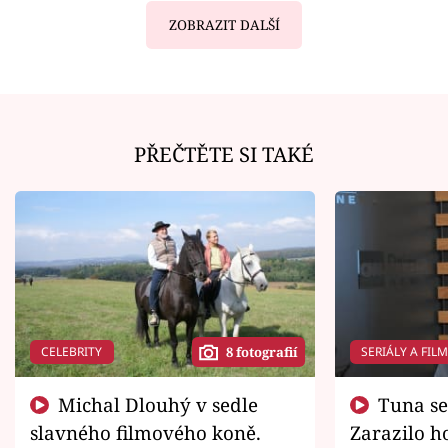
ZOBRAZIT DALŠÍ
PŘEČTĚTE SI TAKÉ
CELEBRITY
SERIÁLY A FIL
8 fotografií
Michal Dlouhý v sedle
Tuna se chtěl vrátit domů.
slavného filmového koně.
Zarazilo ho