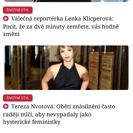
ŽIVOTNÍ STYL
Válečná reportérka Lenka Klicperová:
Pocit, že za dvě minuty zemřete, vás hodně
změní
ŽIVOTNÍ STYL
Tereza Nvotová: Oběti znásilnění často
raději mlčí, aby nevypadaly jako
hysterické feministky