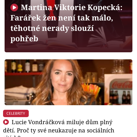
Horoskopy
Martina Viktorie Kopecká:
Sledujte prima+
Farářek žen není tak málo,
těhotné nerady slouží
Filmový festival Karlovy Vary
pohřeb
Pořady
Mámy sobě
Přihlášení
Sledujte nás
CELEBRITY
Lucie Vondráčková miluje dům plný
dětí. Proč ty své neukazuje na sociálních