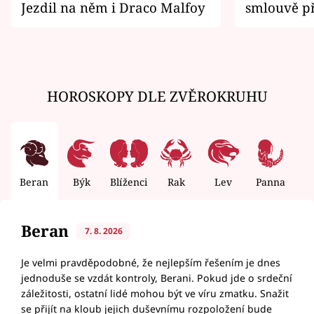
Jezdil na něm i Draco Malfoy
smlouvě př
zemřít
HOROSKOPY DLE ZVĚROKRUHU
Beran
Býk
Blíženci
Rak
Lev
Panna
V
Beran
7. 8. 2026
Je velmi pravděpodobné, že nejlepším řešením je dnes
jednoduše se vzdát kontroly, Berani. Pokud jde o srdeční
záležitosti, ostatní lidé mohou být ve víru zmatku. Snažit
se přijít na kloub jejich duševnímu rozpoložení bude