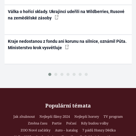
Válka o hořící sklady. Ukrajinci udeřili na Wildberries, Rusové
na zemědělské zásoby
Kraje nedostanou z fondu ani korunu na silnice, oznámil Půta.
Ministerstvo krok vysvětluje
Populární témata
Jak zhubnout
Nejlepší filmy 2024
Nejlepší horory
TV program
Změna času
Partie
Počasí
Kdy budou volby
ZOO Nové začátky
Auto – katalog
7 pádů Honzy Dědka