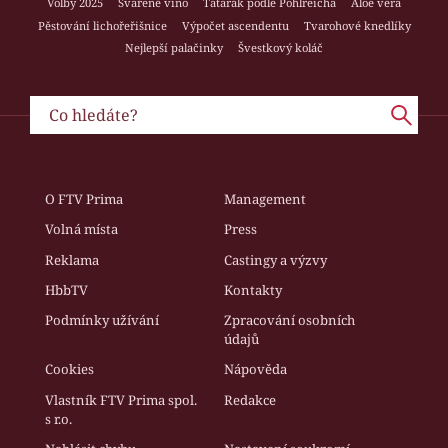
Volby 2025
Svařené víno
Tatarák podle Pohlreicha
Aloe vera
Pěstování lichořeřišnice
Výpočet ascendentu
Tvarohové knedlíky
Nejlepší palačinky
Švestkový koláč
O FTV Prima
Management
Volná místa
Press
Reklama
Castingy a výzvy
HbbTV
Kontakty
Podmínky užívání
Zpracování osobních
údajů
Cookies
Nápověda
Vlastník FTV Prima spol.
Redakce
s r.o.