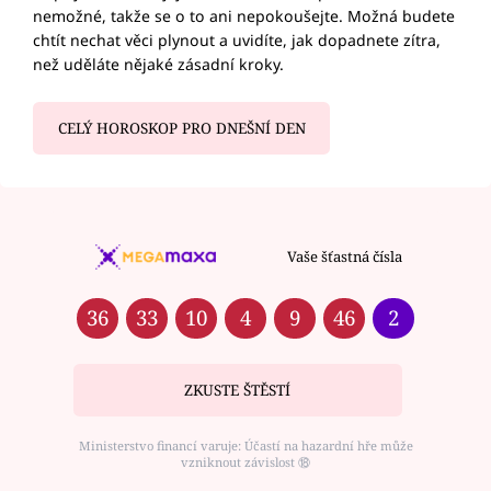
nemožné, takže se o to ani nepokoušejte. Možná budete
chtít nechat věci plynout a uvidíte, jak dopadnete zítra,
než uděláte nějaké zásadní kroky.
CELÝ HOROSKOP PRO DNEŠNÍ DEN
Vaše šťastná čísla
36
33
10
4
9
46
2
ZKUSTE ŠTĚSTÍ
Ministerstvo financí varuje: Účastí na hazardní hře může
vzniknout závislost ⑱