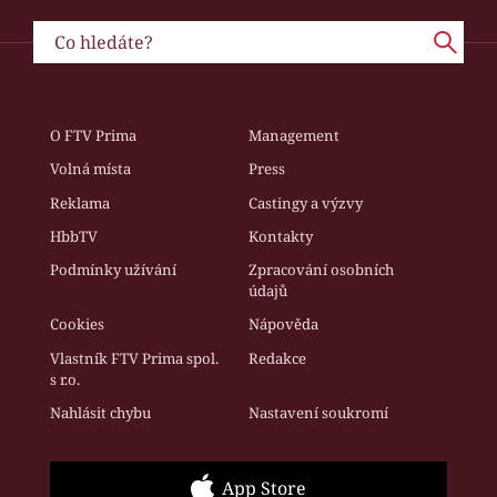
O FTV Prima
Management
Volná místa
Press
Reklama
Castingy a výzvy
HbbTV
Kontakty
Podmínky užívání
Zpracování osobních
údajů
Cookies
Nápověda
Vlastník FTV Prima spol.
Redakce
s r.o.
Nahlásit chybu
Nastavení soukromí
App Store