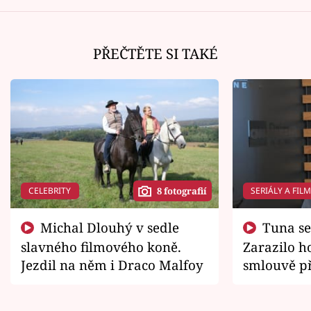
PŘEČTĚTE SI TAKÉ
CELEBRITY
SERIÁLY A FIL
8 fotografií
Michal Dlouhý v sedle
Tuna se chtěl vrátit domů.
slavného filmového koně.
Zarazilo ho
Jezdil na něm i Draco Malfoy
smlouvě př
zemřít