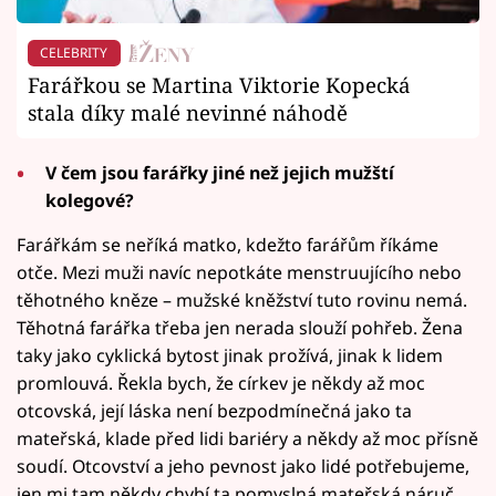
CELEBRITY
Farářkou se Martina Viktorie Kopecká
stala díky malé nevinné náhodě
V čem jsou farářky jiné než jejich mužští
kolegové?
Farářkám se neříká matko, kdežto farářům říkáme
otče. Mezi muži navíc nepotkáte menstruujícího nebo
těhotného kněze – mužské kněžství tuto rovinu nemá.
Těhotná farářka třeba jen nerada slouží pohřeb. Žena
taky jako cyklická bytost jinak prožívá, jinak k lidem
promlouvá. Řekla bych, že církev je někdy až moc
otcovská, její láska není bezpodmínečná jako ta
mateřská, klade před lidi bariéry a někdy až moc přísně
soudí. Otcovství a jeho pevnost jako lidé potřebujeme,
jen mi tam někdy chybí ta pomyslná mateřská náruč,