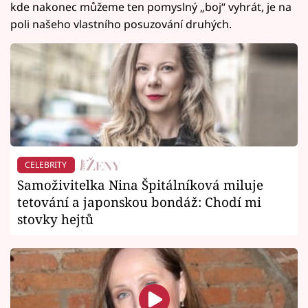
kde nakonec můžeme ten pomyslný „boj“ vyhrát, je na
poli našeho vlastního posuzování druhých.
CELEBRITY
Samoživitelka Nina Špitálníková miluje
tetování a japonskou bondáž: Chodí mi
stovky hejtů