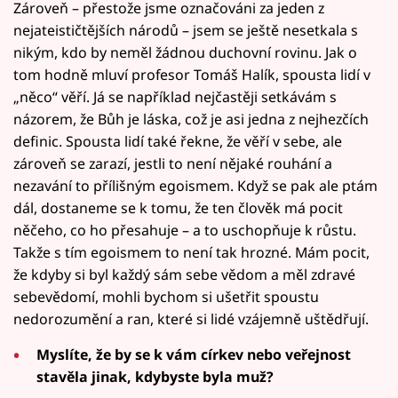
Zároveň – přestože jsme označováni za jeden z
nejateističtějších národů – jsem se ještě nesetkala s
nikým, kdo by neměl žádnou duchovní rovinu. Jak o
tom hodně mluví profesor Tomáš Halík, spousta lidí v
„něco“ věří. Já se například nejčastěji setkávám s
názorem, že Bůh je láska, což je asi jedna z nejhezčích
definic. Spousta lidí také řekne, že věří v sebe, ale
zároveň se zarazí, jestli to není nějaké rouhání a
nezavání to přílišným egoismem. Když se pak ale ptám
dál, dostaneme se k tomu, že ten člověk má pocit
něčeho, co ho přesahuje – a to uschopňuje k růstu.
Takže s tím egoismem to není tak hrozné. Mám pocit,
že kdyby si byl každý sám sebe vědom a měl zdravé
sebevědomí, mohli bychom si ušetřit spoustu
nedorozumění a ran, které si lidé vzájemně uštědřují.
Myslíte, že by se k vám církev nebo veřejnost
stavěla jinak, kdybyste byla muž?