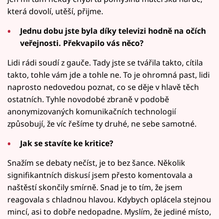
která dovolí, utěší, přijme.
Jednu dobu jste byla díky televizi hodně na očích
veřejnosti. Překvapilo vás něco?
Lidi rádi soudí z gauče. Tady jste se tvářila takto, cítila
takto, tohle vám jde a tohle ne. To je ohromná past, lidi
naprosto nedovedou poznat, co se děje v hlavě těch
ostatních. Tyhle novodobé zbraně v podobě
anonymizovaných komunikačních technologií
způsobují, že víc řešíme ty druhé, ne sebe samotné.
Jak se stavíte ke kritice?
Snažím se debaty nečíst, je to bez šance. Několik
signifikantních diskusí jsem přesto komentovala a
naštěstí skončily smírně. Snad je to tím, že jsem
reagovala s chladnou hlavou. Kdybych oplácela stejnou
mincí, asi to dobře nedopadne. Myslím, že jediné místo,