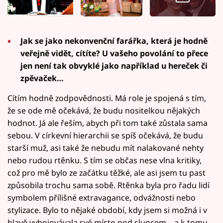
Jak se jako nekonvenční farářka, která je hodně
veřejně vidět, cítíte? U vašeho povolání to přece
jen není tak obvyklé jako například u hereček či
zpěvaček…
Cítím hodně zodpovědnosti. Má role je spojená s tím,
že se ode mě očekává, že budu nositelkou nějakých
hodnot. Já ale řeším, abych při tom také zůstala sama
sebou. V církevní hierarchii se spíš očekává, že budu
starší muž, asi také že nebudu mít nalakované nehty
nebo rudou rtěnku. S tím se občas nese vlna kritiky,
což pro mě bylo ze začátku těžké, ale asi jsem tu past
způsobila trochu sama sobě. Rtěnka byla pro řadu lidí
symbolem přílišné extravagance, odvážnosti nebo
stylizace. Bylo to nějaké období, kdy jsem si možná i v
hlavě vybojovávala své místo pod sluncem – a k tomu