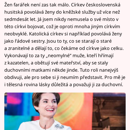
Žen farářek není zas tak málo. Církev československá
husitská povolává ženy do kněžské služby už více než
sedmdesát let. Já jsem nikdy nemusela o své místo v
této církvi bojovat, což je oproti mnoha jiným církvím
neobvyklé. Katolická církev si například povolává ženy
jako řádové sestry. Jsou to ty, co se starají o staré
a zranitelné a dělají to, co čekáme od církve jako celku.
Vykonávají to za ty „neomylné“ muže, kteří hřímají
z kazatelen, a obětují své mateřství, aby se staly
duchovními matkami někde jinde. Tuto roli nanejvýš
obdivuji, ale pro sebe si ji neumím představit. Pro mě je
i tělesná rovina lásky důležitá a považuji ji za duchovní.