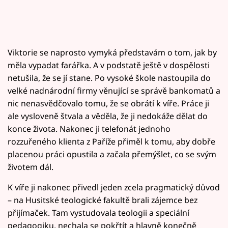
Viktorie se naprosto vymyká představám o tom, jak by
měla vypadat farářka. A v podstatě ještě v dospělosti
netušila, že se jí stane. Po vysoké škole nastoupila do
velké nadnárodní firmy věnující se správě bankomatů a
nic nenasvědčovalo tomu, že se obrátí k víře. Práce ji
ale vysloveně štvala a věděla, že ji nedokáže dělat do
konce života. Nakonec ji telefonát jednoho
rozzuřeného klienta z Paříže přiměl k tomu, aby dobře
placenou práci opustila a začala přemýšlet, co se svým
životem dál.
K víře ji nakonec přivedl jeden zcela pragmatický důvod
– na Husitské teologické fakultě brali zájemce bez
přijímaček. Tam vystudovala teologii a speciální
pedagogiku, nechala se pokřtít a hlavně konečně