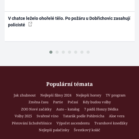
V chatce leželo ohořelé tělo. Po požáru u Dobřichovic zasahují
policisté
Populární témata
Jak zhubnout
Nejlepší filmy 2024
Nejlepší horory
TV program
Změna času
Partie
Počasí
Kdy budou volby
ZOO Nové začátky
Auto – katalog
7 pádů Honzy Dědka
Volby 2025
Svařené víno
Tatarák podle Pohlreicha
Aloe vera
Pěstování lichořeřišnice
Výpočet ascendentu
Tvarohové knedlíky
Nejlepší palačinky
Švestkový koláč