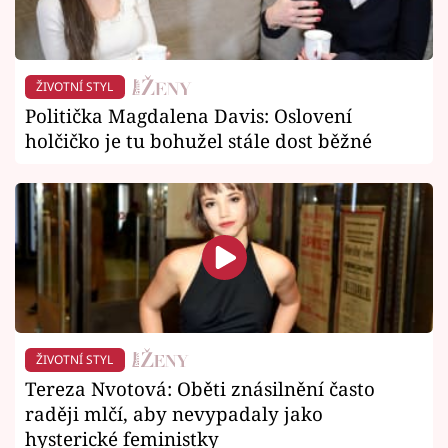
ŽIVOTNÍ STYL
Politička Magdalena Davis: Oslovení
holčičko je tu bohužel stále dost běžné
ŽIVOTNÍ STYL
Tereza Nvotová: Oběti znásilnění často
raději mlčí, aby nevypadaly jako
hysterické feministky