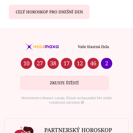
CELÝ HOROSKOP PRO DNEŠNÍ DEN
Vaše šťastná čísla
10
27
38
17
12
46
2
ZKUSTE ŠTĚSTÍ
Ministerstvo financí varuje: Účastí na hazardní hře může
vzniknout závislost ⑱
PARTNERSKÝ HOROSKOP