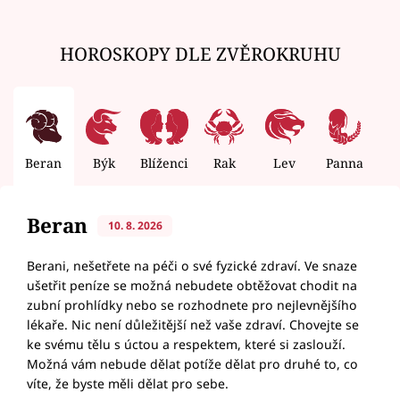
HOROSKOPY DLE ZVĚROKRUHU
Beran
Býk
Blíženci
Rak
Lev
Panna
V
Beran
10. 8. 2026
Berani, nešetřete na péči o své fyzické zdraví. Ve snaze
ušetřit peníze se možná nebudete obtěžovat chodit na
zubní prohlídky nebo se rozhodnete pro nejlevnějšího
lékaře. Nic není důležitější než vaše zdraví. Chovejte se
ke svému tělu s úctou a respektem, které si zaslouží.
Možná vám nebude dělat potíže dělat pro druhé to, co
víte, že byste měli dělat pro sebe.