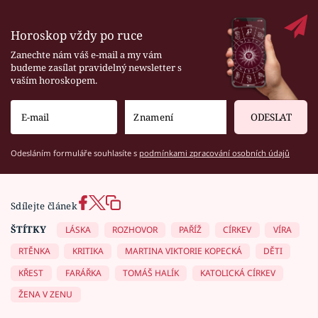
Horoskop vždy po ruce
Zanechte nám váš e-mail a my vám
budeme zasílat pravidelný newsletter s
vaším horoskopem.
ODESLAT
Odesláním formuláře souhlasíte s
podmínkami zpracování osobních údajů
Sdílejte článek
ŠTÍTKY
LÁSKA
ROZHOVOR
PAŘÍŽ
CÍRKEV
VÍRA
RTĚNKA
KRITIKA
MARTINA VIKTORIE KOPECKÁ
DĚTI
KŘEST
FARÁŘKA
TOMÁŠ HALÍK
KATOLICKÁ CÍRKEV
ŽENA V ZENU