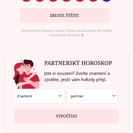
ZKUSTE ŠTĚSTÍ
Ministerstvo financí varuje: Účastí na hazardní hře může
vzniknout závislost ⑱
PARTNERSKÝ HOROSKOP
Jste si souzení? Zvolte znamení a
zjistěte, jestli vám hvězdy přejí.
VYPOČÍTAT