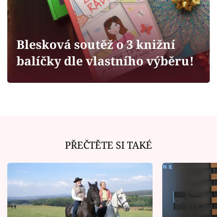
Horoskopy
Sledujte prima+
Blesková soutěž o 3 knižní
Filmový festival Karlovy Vary
balíčky dle vlastního výběru!
Pořady
Mámy sobě
Přihlášení
PŘEČTĚTE SI TAKÉ
Sledujte nás