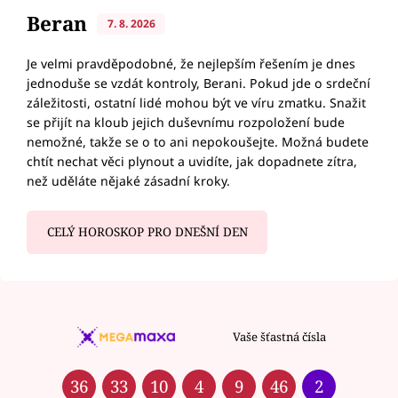
Beran
7. 8. 2026
Je velmi pravděpodobné, že nejlepším řešením je dnes
jednoduše se vzdát kontroly, Berani. Pokud jde o srdeční
záležitosti, ostatní lidé mohou být ve víru zmatku. Snažit
se přijít na kloub jejich duševnímu rozpoložení bude
nemožné, takže se o to ani nepokoušejte. Možná budete
chtít nechat věci plynout a uvidíte, jak dopadnete zítra,
než uděláte nějaké zásadní kroky.
CELÝ HOROSKOP PRO DNEŠNÍ DEN
Vaše šťastná čísla
36
33
10
4
9
46
2