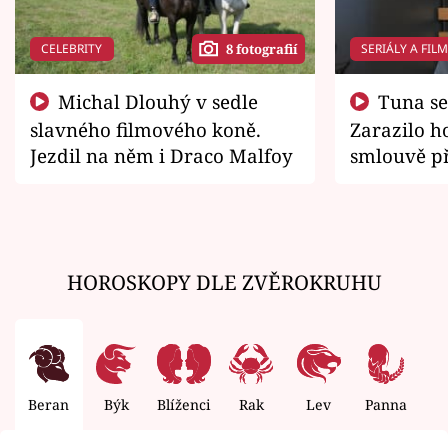
CELEBRITY
SERIÁLY A FIL
8 fotografií
Michal Dlouhý v sedle
Tuna se chtěl vrátit domů.
slavného filmového koně.
Zarazilo ho
Jezdil na něm i Draco Malfoy
smlouvě př
zemřít
HOROSKOPY DLE ZVĚROKRUHU
Beran
Býk
Blíženci
Rak
Lev
Panna
V