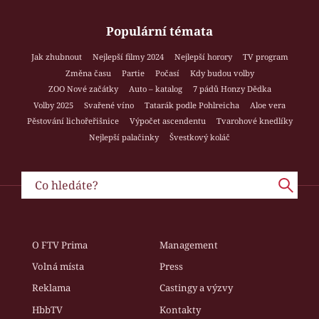
Populární témata
Jak zhubnout
Nejlepší filmy 2024
Nejlepší horory
TV program
Změna času
Partie
Počasí
Kdy budou volby
ZOO Nové začátky
Auto – katalog
7 pádů Honzy Dědka
Volby 2025
Svařené víno
Tatarák podle Pohlreicha
Aloe vera
Pěstování lichořeřišnice
Výpočet ascendentu
Tvarohové knedlíky
Nejlepší palačinky
Švestkový koláč
O FTV Prima
Management
Volná místa
Press
Reklama
Castingy a výzvy
HbbTV
Kontakty