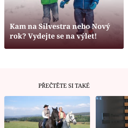
Horoskopy
Sledujte prima+
Kam na Silvestra nebo Nový
Filmový festival Karlovy Vary
rok? Vydejte se na výlet!
Pořady
Mámy sobě
Přihlášení
PŘEČTĚTE SI TAKÉ
Sledujte nás