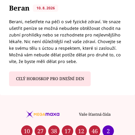
Beran
10. 8. 2026
Berani, nešetřete na péči o své fyzické zdraví. Ve snaze
ušetřit peníze se možná nebudete obtěžovat chodit na
zubní prohlídky nebo se rozhodnete pro nejlevnějšího
lékaře. Nic není důležitější než vaše zdraví. Chovejte se
ke svému tělu s úctou a respektem, které si zaslouží.
Možná vám nebude dělat potíže dělat pro druhé to, co
víte, že byste měli dělat pro sebe.
CELÝ HOROSKOP PRO DNEŠNÍ DEN
Vaše šťastná čísla
10
27
38
17
12
46
2