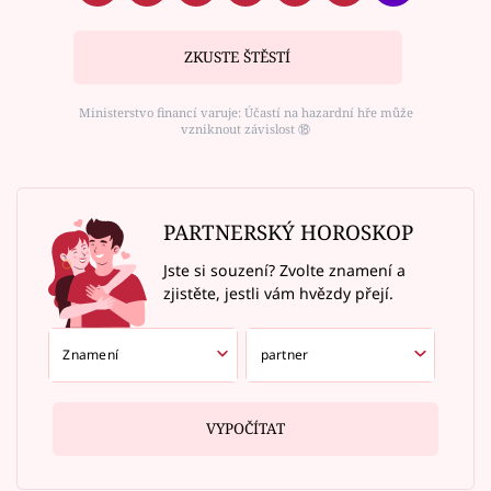
ZKUSTE ŠTĚSTÍ
Ministerstvo financí varuje: Účastí na hazardní hře může
vzniknout závislost ⑱
PARTNERSKÝ HOROSKOP
Jste si souzení? Zvolte znamení a
zjistěte, jestli vám hvězdy přejí.
VYPOČÍTAT