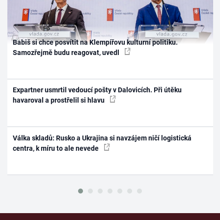
Babiš si chce posvítit na Klempířovu kulturní politiku.
Samozřejmě budu reagovat, uvedl
Expartner usmrtil vedoucí pošty v Dalovicích. Při útěku
havaroval a prostřelil si hlavu
Válka skladů: Rusko a Ukrajina si navzájem ničí logistická
centra, k míru to ale nevede