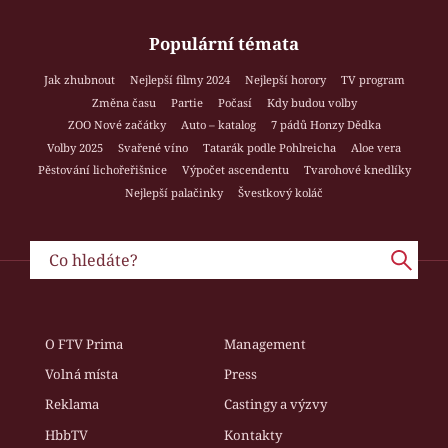
Populární témata
Jak zhubnout
Nejlepší filmy 2024
Nejlepší horory
TV program
Změna času
Partie
Počasí
Kdy budou volby
ZOO Nové začátky
Auto – katalog
7 pádů Honzy Dědka
Volby 2025
Svařené víno
Tatarák podle Pohlreicha
Aloe vera
Pěstování lichořeřišnice
Výpočet ascendentu
Tvarohové knedlíky
Nejlepší palačinky
Švestkový koláč
O FTV Prima
Management
Volná místa
Press
Reklama
Castingy a výzvy
HbbTV
Kontakty