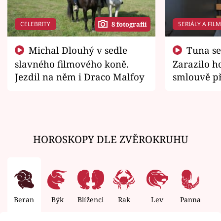
CELEBRITY
SERIÁLY A FIL
8 fotografií
Michal Dlouhý v sedle
Tuna se chtěl vrátit domů.
slavného filmového koně.
Zarazilo ho
Jezdil na něm i Draco Malfoy
smlouvě př
zemřít
HOROSKOPY DLE ZVĚROKRUHU
Beran
Býk
Blíženci
Rak
Lev
Panna
V