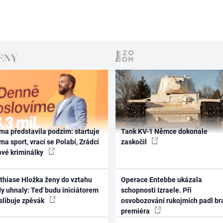
ma představila podzim: startuje
Tank KV-1 Němce dokonale
ma sport, vrací se Polabí, Zrádci
zaskočil
ové kriminálky
thiase Hložka ženy do vztahu
Operace Entebbe ukázala
dy uhnaly: Teď budu iniciátorem
schopnosti Izraele. Při
 slibuje zpěvák
osvobozování rukojmích padl br
premiéra