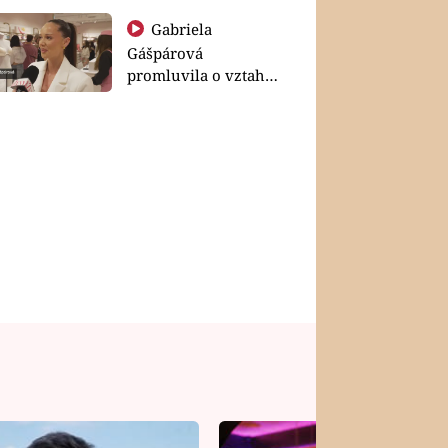
Gabriela
Gášpárová
promluvila o vztahu
a zakládání rodiny