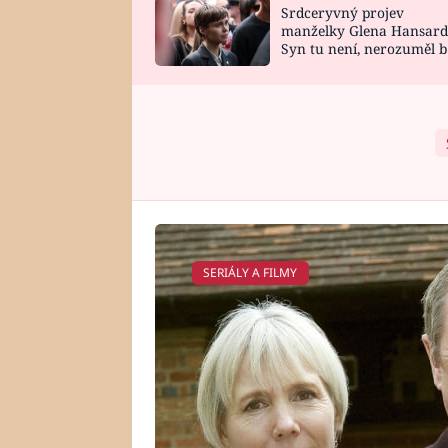
Srdceryvný projev
SNÁŘ
CELEBRITY
manželky Glena Hansard
Syn tu není, nerozuměl b
HOROSKOP NA
VAŘENÍ
tomu, vysvětlila
ROK 2023
SERIÁLY A FILMY