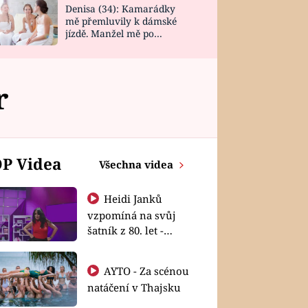
Denisa (34): Kamarádky
mě přemluvily k dámské
jízdě. Manžel mě po
návratu zaskočil
r
P Videa
Všechna videa
Heidi Janků
vzpomíná na svůj
šatník z 80. let -
Shopaholičky
AYTO - Za scénou
natáčení v Thajsku