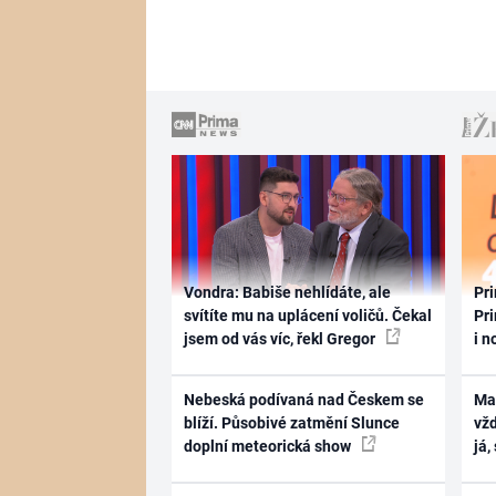
Vondra: Babiše nehlídáte, ale
Pri
svítíte mu na uplácení voličů. Čekal
Pri
jsem od vás víc, řekl Gregor
i n
Nebeská podívaná nad Českem se
Ma
blíží. Působivé zatmění Slunce
vž
doplní meteorická show
já,