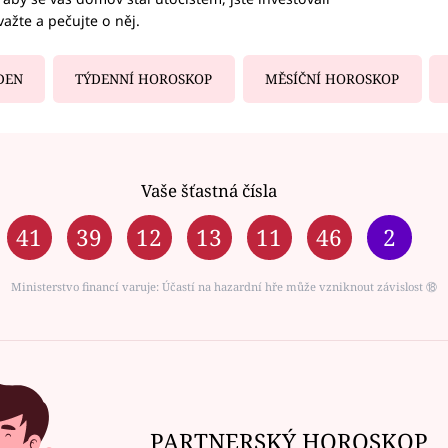
važte a pečujte o něj.
DEN
TÝDENNÍ HOROSKOP
MĚSÍČNÍ HOROSKOP
Vaše šťastná čísla
41
39
12
13
11
46
2
Ministerstvo financí varuje: Účastí na hazardní hře může vzniknout závislost ⑱
PARTNERSKÝ HOROSKOP