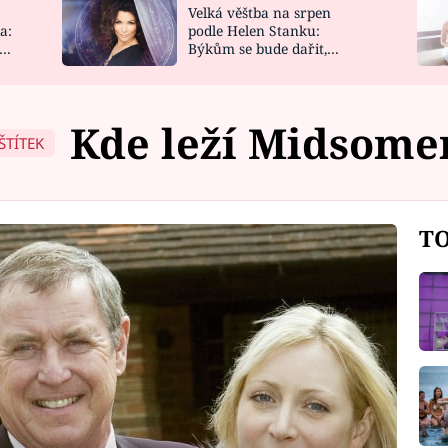
Velká věštba na srpen
NOVINKY
ZAHRADA
a:
podle Helen Stanku:
y
Býkům se bude dařit,
VIDEORECEPTY
DESIGN
Vodnáře čeká jízda
Kde leží Midsome
ŠTÍTEK
TO