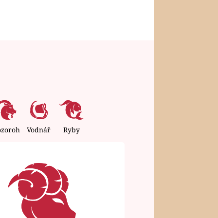
ozoroh
Vodnář
Ryby