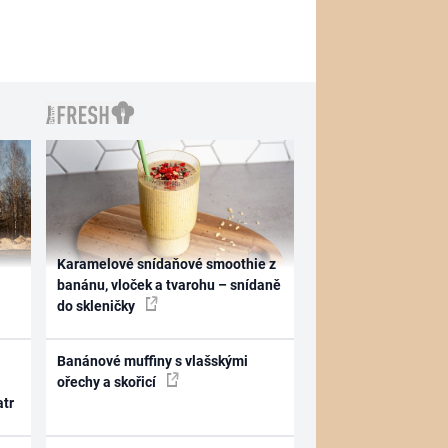
Karamelové snídaňové smoothie z
banánu, vloček a tvarohu – snídaně
do skleničky
Banánové muffiny s vlašskými
ořechy a skořicí
atr