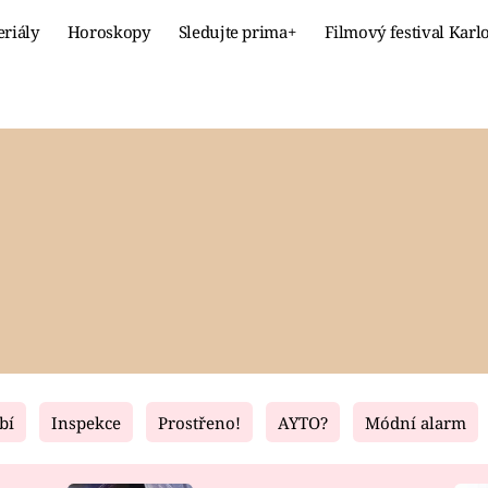
eriály
Horoskopy
Sledujte prima+
Filmový festival Karl
Celebrity
Recept
MÓDA A KRÁSA
HLAVNÍ JÍ
VZTAHY A SEX
SLADKÉ
PRIMA MAMINKA
ZDRAVÉ
bí
Inspekce
Prostřeno!
AYTO?
Módní alarm
Fresh
Living
RECEPTY
BYDLENÍ