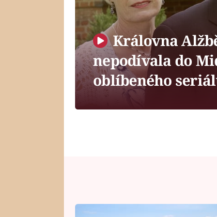
Královna Alžbět
nepodívala do Mi
oblíbeného seriál