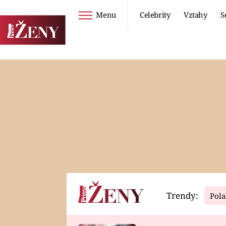
Menu
Celebrity
Vztahy
S
Seriály
Životní styl
ZOO
DIETY A HUBNUTÍ
PROSTŘENO!
CESTOVÁNÍ A
DOVOLENÁ
DUCH
ZDRAVÍ
Trendy:
Pola
Horoskopy
Video
ASTROČLÁNKY
SERIÁLY