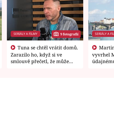
SERIÁLY A FILMY
SERIÁLY A FI
9 fotografií
Tuna se chtěl vrátit domů.
Martin Písařík jako
Zarazilo ho, když si ve
vyvrhel 
smlouvě přečetl, že může
údajnému
zemřít
je v nemil