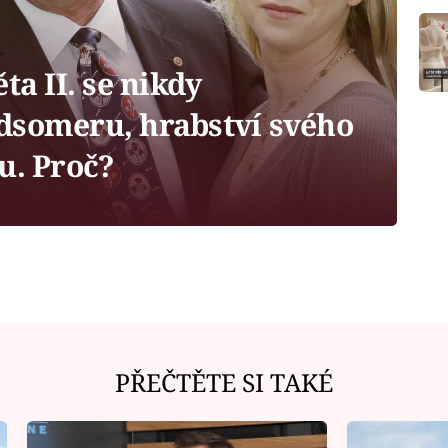
a II. se nikdy
dsomeru, hrabství svého
u. Proč?
PŘEČTĚTE SI TAKÉ