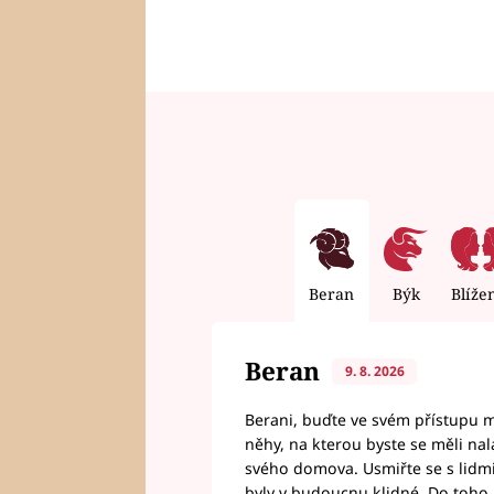
Beran
Býk
Blíže
Beran
9. 8. 2026
Berani, buďte ve svém přístupu mí
něhy, na kterou byste se měli nala
svého domova. Usmiřte se s lidmi,
byly v budoucnu klidné. Do toho, 