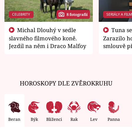
CELEBRITY
SERIÁLY A FIL
8 fotografií
Michal Dlouhý v sedle
Tuna se chtěl vrátit domů.
slavného filmového koně.
Zarazilo ho
Jezdil na něm i Draco Malfoy
smlouvě př
zemřít
HOROSKOPY DLE ZVĚROKRUHU
Beran
Býk
Blíženci
Rak
Lev
Panna
V