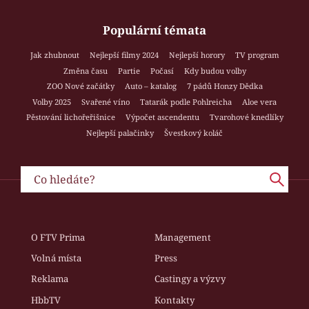
Populární témata
Jak zhubnout
Nejlepší filmy 2024
Nejlepší horory
TV program
Změna času
Partie
Počasí
Kdy budou volby
ZOO Nové začátky
Auto – katalog
7 pádů Honzy Dědka
Volby 2025
Svařené víno
Tatarák podle Pohlreicha
Aloe vera
Pěstování lichořeřišnice
Výpočet ascendentu
Tvarohové knedlíky
Nejlepší palačinky
Švestkový koláč
O FTV Prima
Management
Volná místa
Press
Reklama
Castingy a výzvy
HbbTV
Kontakty