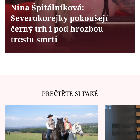
Horoskopy
Nina Špitálníková:
Sledujte prima+
Severokorejky pokoušejí
černý trh i pod hrozbou
Filmový festival Karlovy Vary
trestu smrti
Pořady
Mámy sobě
Přihlášení
PŘEČTĚTE SI TAKÉ
Sledujte nás