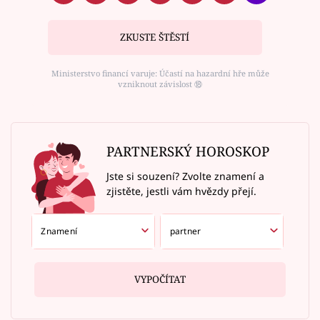
ZKUSTE ŠTĚSTÍ
Ministerstvo financí varuje: Účastí na hazardní hře může
vzniknout závislost ⑱
PARTNERSKÝ HOROSKOP
Jste si souzení? Zvolte znamení a
zjistěte, jestli vám hvězdy přejí.
VYPOČÍTAT