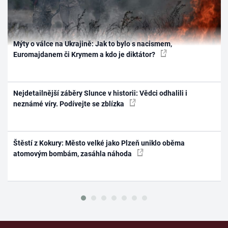
Mýty o válce na Ukrajině: Jak to bylo s nacismem,
Euromajdanem či Krymem a kdo je diktátor?
Nejdetailnější záběry Slunce v historii: Vědci odhalili i
neznámé víry. Podívejte se zblízka
Štěstí z Kokury: Město velké jako Plzeň uniklo oběma
atomovým bombám, zasáhla náhoda