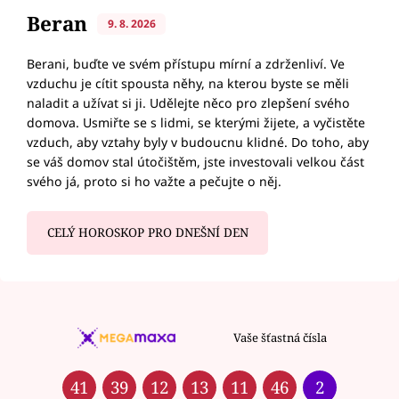
Beran
9. 8. 2026
Berani, buďte ve svém přístupu mírní a zdrženliví. Ve
vzduchu je cítit spousta něhy, na kterou byste se měli
naladit a užívat si ji. Udělejte něco pro zlepšení svého
domova. Usmiřte se s lidmi, se kterými žijete, a vyčistěte
vzduch, aby vztahy byly v budoucnu klidné. Do toho, aby
se váš domov stal útočištěm, jste investovali velkou část
svého já, proto si ho važte a pečujte o něj.
CELÝ HOROSKOP PRO DNEŠNÍ DEN
Vaše šťastná čísla
41
39
12
13
11
46
2