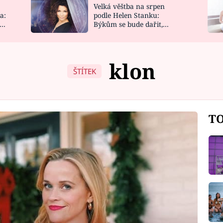
Velká věštba na srpen
NOVINKY
ZAHRADA
a:
podle Helen Stanku:
y
Býkům se bude dařit,
VIDEORECEPTY
DESIGN
Vodnáře čeká jízda
klon
ŠTÍTEK
TO