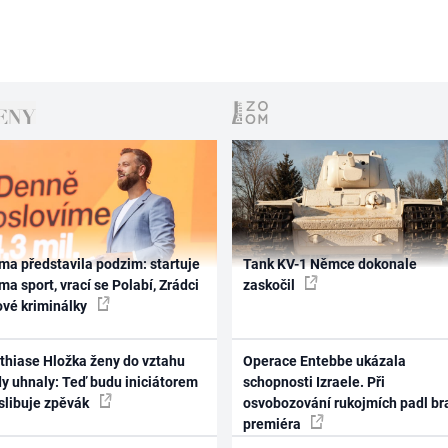
ma představila podzim: startuje
Tank KV-1 Němce dokonale
ma sport, vrací se Polabí, Zrádci
zaskočil
ové kriminálky
thiase Hložka ženy do vztahu
Operace Entebbe ukázala
dy uhnaly: Teď budu iniciátorem
schopnosti Izraele. Při
 slibuje zpěvák
osvobozování rukojmích padl br
premiéra