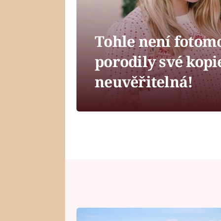
Tohle není fotom
porodily své kopie
neuvěřitelná!