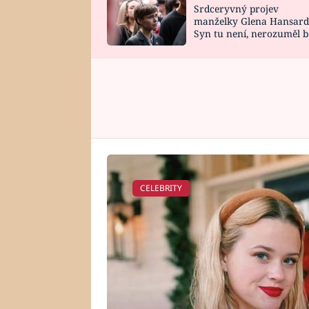
Srdceryvný projev
SNÁŘ
CELEBRITY
manželky Glena Hansard
Syn tu není, nerozuměl b
HOROSKOP NA
VAŘENÍ
tomu, vysvětlila
ROK 2023
CELEBRITY