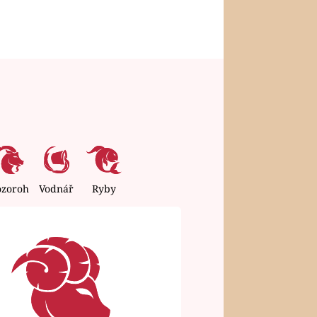
ozoroh
Vodnář
Ryby