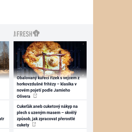
Obalovaný kuřecí řízek s vejcem z
horkovzdušné fritézy – klasika v
novém pojetí podle Jamieho
Olivera
Cukeťák aneb cuketový nákyp na
plech s uzeným masem – skvělý
atr
způsob, jak zpracovat přerostlé
cukety