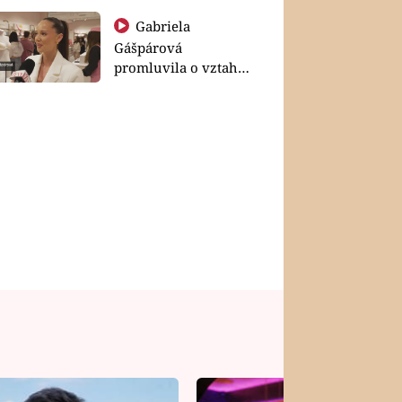
Gabriela
Gášpárová
promluvila o vztahu
a zakládání rodiny