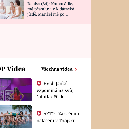
Denisa (34): Kamarádky
mě přemluvily k dámské
jízdě. Manžel mě po
návratu zaskočil
P Videa
Všechna videa
Heidi Janků
vzpomíná na svůj
šatník z 80. let -
Shopaholičky
AYTO - Za scénou
natáčení v Thajsku