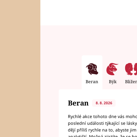
Beran
Býk
Blíže
Beran
8. 8. 2026
Rychlé akce tohoto dne vás mohou
poslední události týkající se lás
dějí příliš rychle na to, abyste 
analytičtí. Možná zjistíte, že se 