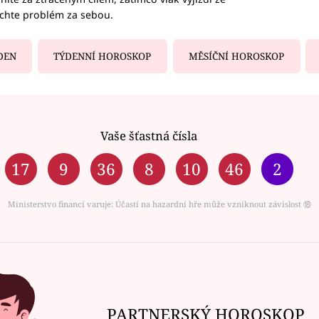
echte problém za sebou.
DEN
TÝDENNÍ HOROSKOP
MĚSÍČNÍ HOROSKOP
Vaše šťastná čísla
17
9
36
8
10
46
2
Ministerstvo financí varuje: Účastí na hazardní hře může vzniknout závislost ⑱
PARTNERSKÝ HOROSKOP