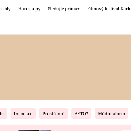
eriály
Horoskopy
Sledujte prima+
Filmový festival Karl
Celebrity
Recept
MÓDA A KRÁSA
HLAVNÍ JÍ
VZTAHY A SEX
SLADKÉ
PRIMA MAMINKA
ZDRAVÉ
bí
Inspekce
Prostřeno!
AYTO?
Módní alarm
Fresh
Living
RECEPTY
BYDLENÍ