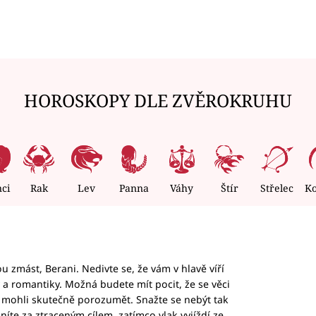
HOROSKOPY DLE ZVĚROKRUHU
nci
Rak
Lev
Panna
Váhy
Štír
Střelec
K
 zmást, Berani. Nedivte se, že vám v hlavě víří
ky a romantiky. Možná budete mít pocit, že se věci
jim mohli skutečně porozumět. Snažte se nebýt tak
honíte za ztraceným cílem, zatímco vlak vyjíždí ze