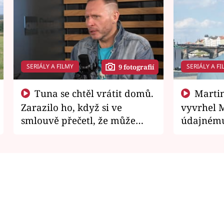
SERIÁLY A FILMY
SERIÁLY A FI
9 fotografií
Tuna se chtěl vrátit domů.
Martin Písařík jako
Zarazilo ho, když si ve
vyvrhel 
smlouvě přečetl, že může
údajnému
zemřít
je v nemil