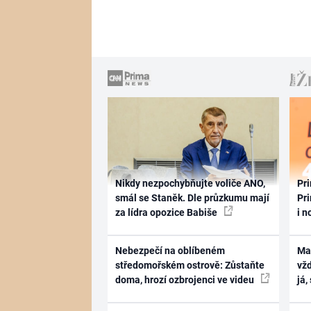
Nikdy nezpochybňujte voliče ANO,
Pri
smál se Staněk. Dle průzkumu mají
Pri
za lídra opozice Babiše
i n
Nebezpečí na oblíbeném
Ma
středomořském ostrově: Zůstaňte
vž
doma, hrozí ozbrojenci ve videu
já,