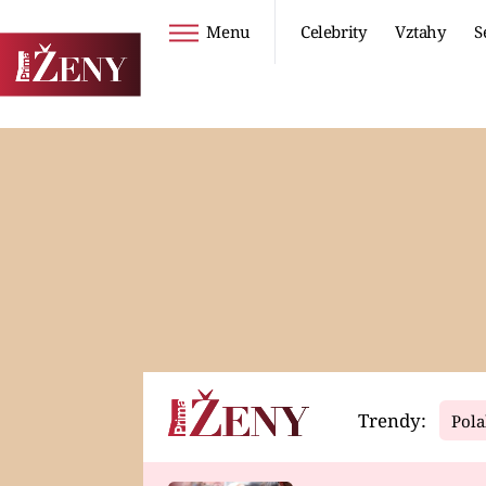
Menu
Celebrity
Vztahy
S
Seriály
Životní styl
ZOO
DIETY A HUBNUTÍ
PROSTŘENO!
CESTOVÁNÍ A
DOVOLENÁ
DUCH
ZDRAVÍ
Trendy:
Pola
Horoskopy
Video
ASTROČLÁNKY
SERIÁLY