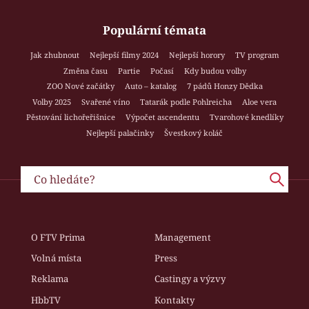
Populární témata
Jak zhubnout
Nejlepší filmy 2024
Nejlepší horory
TV program
Změna času
Partie
Počasí
Kdy budou volby
ZOO Nové začátky
Auto – katalog
7 pádů Honzy Dědka
Volby 2025
Svařené víno
Tatarák podle Pohlreicha
Aloe vera
Pěstování lichořeřišnice
Výpočet ascendentu
Tvarohové knedlíky
Nejlepší palačinky
Švestkový koláč
O FTV Prima
Management
Volná místa
Press
Reklama
Castingy a výzvy
HbbTV
Kontakty