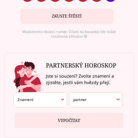
ZKUSTE ŠTĚSTÍ
Ministerstvo financí varuje: Účastí na hazardní hře může
vzniknout závislost ⑱
PARTNERSKÝ HOROSKOP
Jste si souzení? Zvolte znamení a
zjistěte, jestli vám hvězdy přejí.
VYPOČÍTAT