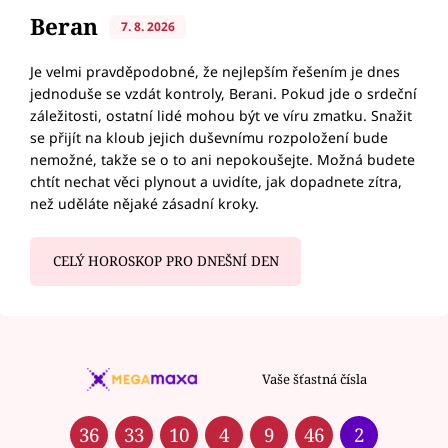
Beran
7. 8. 2026
Je velmi pravděpodobné, že nejlepším řešením je dnes
jednoduše se vzdát kontroly, Berani. Pokud jde o srdeční
záležitosti, ostatní lidé mohou být ve víru zmatku. Snažit
se přijít na kloub jejich duševnímu rozpoložení bude
nemožné, takže se o to ani nepokoušejte. Možná budete
chtít nechat věci plynout a uvidíte, jak dopadnete zítra,
než uděláte nějaké zásadní kroky.
CELÝ HOROSKOP PRO DNEŠNÍ DEN
Vaše šťastná čísla
36
33
10
4
9
46
2