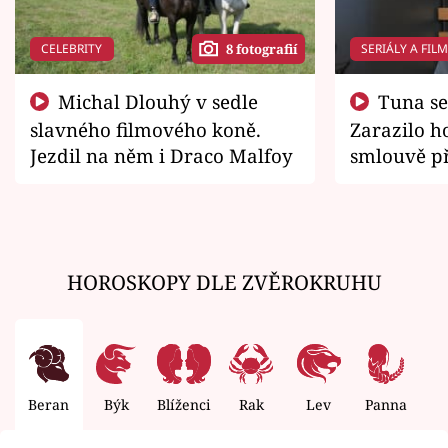
CELEBRITY
SERIÁLY A FIL
8 fotografií
Michal Dlouhý v sedle
Tuna se chtěl vrátit domů.
slavného filmového koně.
Zarazilo ho
Jezdil na něm i Draco Malfoy
smlouvě př
zemřít
HOROSKOPY DLE ZVĚROKRUHU
Beran
Býk
Blíženci
Rak
Lev
Panna
V