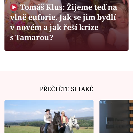
Horoskopy
Tomáš Klus: Žijeme teď na
Sledujte prima+
vlně euforie. Jak se jim bydlí
v novém a jak řeší krize
Filmový festival Karlovy Vary
s Tamarou?
Pořady
Mámy sobě
Přihlášení
PŘEČTĚTE SI TAKÉ
Sledujte nás