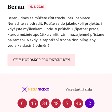
Beran
6. 8. 2026
Berani, dnes se můžete cítit trochu bez inspirace.
Nenechte se odradit. Pusťte se do jakéhokoli projektu, i
když jste myšlenkami jinde. V průběhu „špatné“ práce,
kterou můžete zpočátku chrlit, vám múza jemně přistane
na rameni. Někdy je zapotřebí trocha disciplíny, aby
vedla ke slastné odměně.
CELÝ HOROSKOP PRO DNEŠNÍ DEN
Vaše šťastná čísla
6
15
34
48
7
46
2