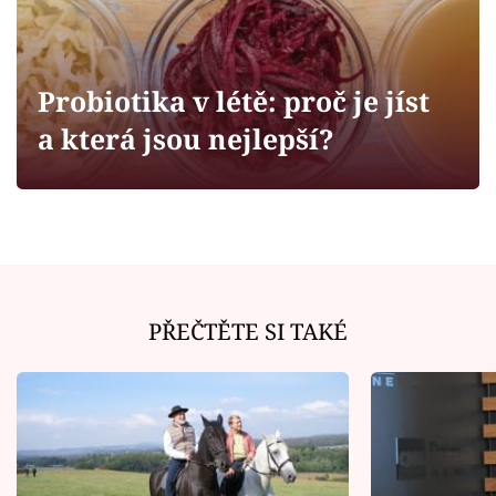
Horoskopy
Sledujte prima+
Probiotika v létě: proč je jíst
Filmový festival Karlovy Vary
a která jsou nejlepší?
Pořady
Mámy sobě
Přihlášení
PŘEČTĚTE SI TAKÉ
Sledujte nás