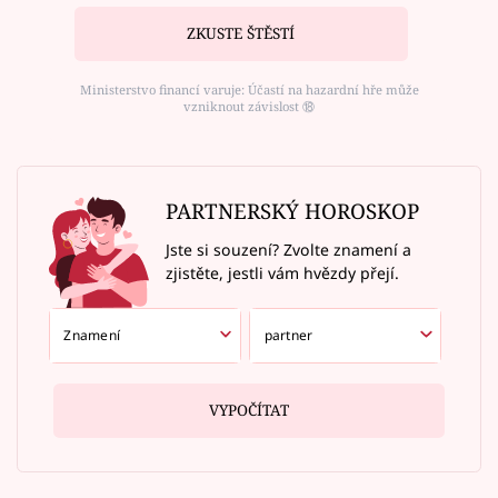
ZKUSTE ŠTĚSTÍ
Ministerstvo financí varuje: Účastí na hazardní hře může
vzniknout závislost ⑱
PARTNERSKÝ HOROSKOP
Jste si souzení? Zvolte znamení a
zjistěte, jestli vám hvězdy přejí.
VYPOČÍTAT