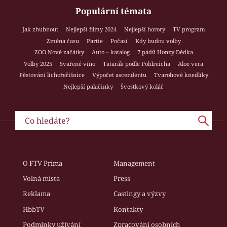
Populární témata
Jak zhubnout
Nejlepší filmy 2024
Nejlepší horory
TV program
Změna času
Partie
Počasí
Kdy budou volby
ZOO Nové začátky
Auto – katalog
7 pádů Honzy Dědka
Volby 2025
Svařené víno
Tatarák podle Pohlreicha
Aloe vera
Pěstování lichořeřišnice
Výpočet ascendentu
Tvarohové knedlíky
Nejlepší palačinky
Švestkový koláč
O FTV Prima
Management
Volná místa
Press
Reklama
Castingy a výzvy
HbbTV
Kontakty
Podmínky užívání
Zpracování osobních