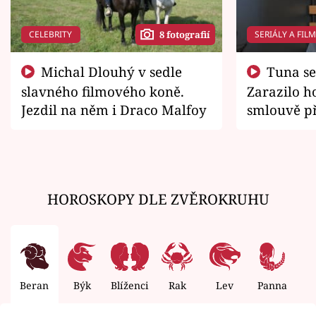
CELEBRITY
SERIÁLY A FIL
8 fotografií
Michal Dlouhý v sedle
Tuna se chtěl vrátit domů.
slavného filmového koně.
Zarazilo ho
Jezdil na něm i Draco Malfoy
smlouvě př
zemřít
HOROSKOPY DLE ZVĚROKRUHU
Beran
Býk
Blíženci
Rak
Lev
Panna
V