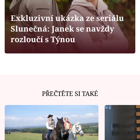
Horoskopy
Sledujte prima+
Exkluzivní ukázka ze seriálu
Slunečná: Janek se navždy
Filmový festival Karlovy Vary
rozloučí s Týnou
Pořady
Mámy sobě
Přihlášení
PŘEČTĚTE SI TAKÉ
Sledujte nás