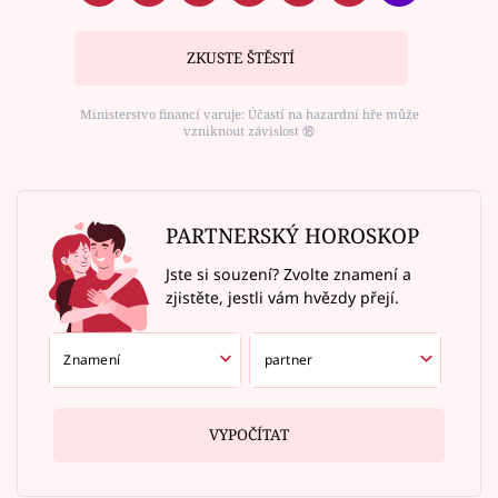
ZKUSTE ŠTĚSTÍ
Ministerstvo financí varuje: Účastí na hazardní hře může
vzniknout závislost ⑱
PARTNERSKÝ HOROSKOP
Jste si souzení? Zvolte znamení a
zjistěte, jestli vám hvězdy přejí.
VYPOČÍTAT