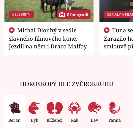
CELEBRITY
SERIÁLY A FIL
8 fotografií
Michal Dlouhý v sedle
Tuna se chtěl vrátit domů.
slavného filmového koně.
Zarazilo ho
Jezdil na něm i Draco Malfoy
smlouvě př
zemřít
HOROSKOPY DLE ZVĚROKRUHU
Beran
Býk
Blíženci
Rak
Lev
Panna
V