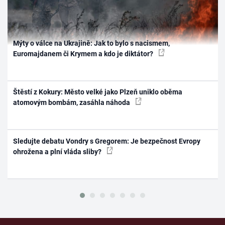
Mýty o válce na Ukrajině: Jak to bylo s nacismem,
Euromajdanem či Krymem a kdo je diktátor?
Štěstí z Kokury: Město velké jako Plzeň uniklo oběma
atomovým bombám, zasáhla náhoda
Sledujte debatu Vondry s Gregorem: Je bezpečnost Evropy
ohrožena a plní vláda sliby?