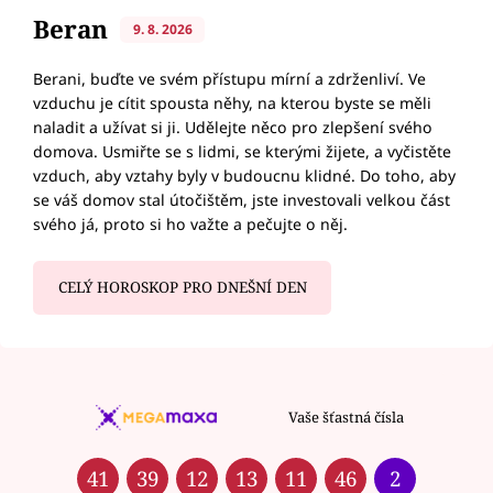
Beran
9. 8. 2026
Berani, buďte ve svém přístupu mírní a zdrženliví. Ve
vzduchu je cítit spousta něhy, na kterou byste se měli
naladit a užívat si ji. Udělejte něco pro zlepšení svého
domova. Usmiřte se s lidmi, se kterými žijete, a vyčistěte
vzduch, aby vztahy byly v budoucnu klidné. Do toho, aby
se váš domov stal útočištěm, jste investovali velkou část
svého já, proto si ho važte a pečujte o něj.
CELÝ HOROSKOP PRO DNEŠNÍ DEN
Vaše šťastná čísla
41
39
12
13
11
46
2