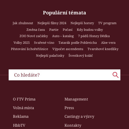
Populární témata
Jak zhubnout
Nejlepší filmy 2024
Nejlepší horory
TV program
Změna času
Partie
Počasí
Kdy budou volby
ZOO Nové začátky
Auto – katalog
7 pádů Honzy Dědka
Volby 2025
Svařené víno
Tatarák podle Pohlreicha
Aloe vera
Pěstování lichořeřišnice
Výpočet ascendentu
Tvarohové knedlíky
Nejlepší palačinky
Švestkový koláč
O FTV Prima
Management
Volná místa
Press
Reklama
Castingy a výzvy
HbbTV
Kontakty