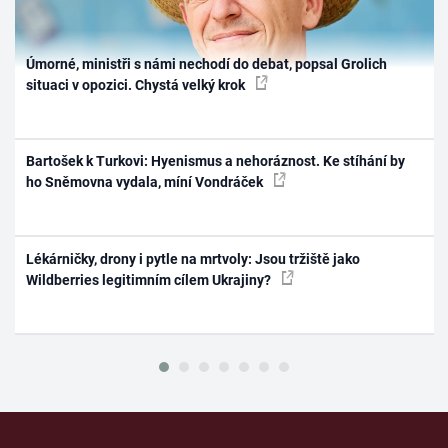
Úmorné, ministři s námi nechodí do debat, popsal Grolich
situaci v opozici. Chystá velký krok
Bartošek k Turkovi: Hyenismus a nehoráznost. Ke stíhání by
ho Sněmovna vydala, míní Vondráček
Lékárničky, drony i pytle na mrtvoly: Jsou tržiště jako
Wildberries legitimním cílem Ukrajiny?