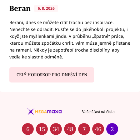
Beran
6. 8. 2026
Berani, dnes se můžete cítit trochu bez inspirace.
Nenechte se odradit. Pusťte se do jakéhokoli projektu, i
když jste myšlenkami jinde. V průběhu „špatné“ práce,
kterou můžete zpočátku chrlit, vám múza jemně přistane
na rameni. Někdy je zapotřebí trocha disciplíny, aby
vedla ke slastné odměně.
CELÝ HOROSKOP PRO DNEŠNÍ DEN
Vaše šťastná čísla
6
15
34
48
7
46
2