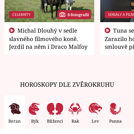
CELEBRITY
SERIÁLY A FIL
8 fotografií
Michal Dlouhý v sedle
Tuna se chtěl vrátit domů.
slavného filmového koně.
Zarazilo ho
Jezdil na něm i Draco Malfoy
smlouvě př
zemřít
HOROSKOPY DLE ZVĚROKRUHU
Beran
Býk
Blíženci
Rak
Lev
Panna
V