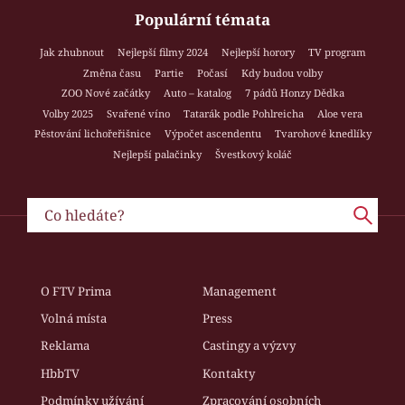
Populární témata
Jak zhubnout
Nejlepší filmy 2024
Nejlepší horory
TV program
Změna času
Partie
Počasí
Kdy budou volby
ZOO Nové začátky
Auto – katalog
7 pádů Honzy Dědka
Volby 2025
Svařené víno
Tatarák podle Pohlreicha
Aloe vera
Pěstování lichořeřišnice
Výpočet ascendentu
Tvarohové knedlíky
Nejlepší palačinky
Švestkový koláč
O FTV Prima
Management
Volná místa
Press
Reklama
Castingy a výzvy
HbbTV
Kontakty
Podmínky užívání
Zpracování osobních