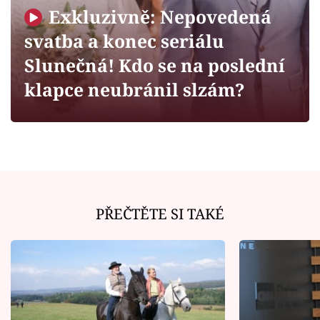
Horoskopy
Exkluzivně: Nepovedená
Sledujte prima+
svatba a konec seriálu
Slunečná! Kdo se na poslední
Filmový festival Karlovy Vary
klapce neubránil slzám?
Pořady
Mámy sobě
Přihlášení
PŘEČTĚTE SI TAKÉ
Sledujte nás