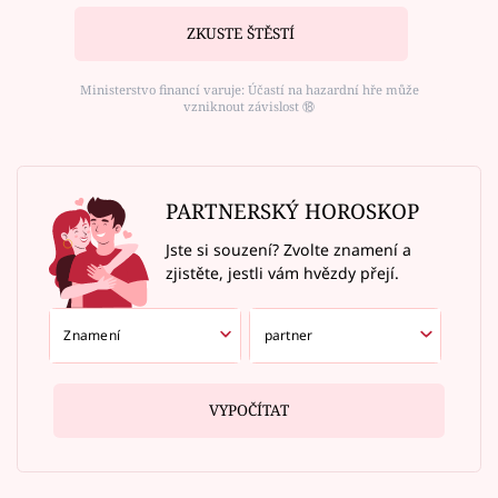
ZKUSTE ŠTĚSTÍ
Ministerstvo financí varuje: Účastí na hazardní hře může
vzniknout závislost ⑱
PARTNERSKÝ HOROSKOP
Jste si souzení? Zvolte znamení a
zjistěte, jestli vám hvězdy přejí.
VYPOČÍTAT