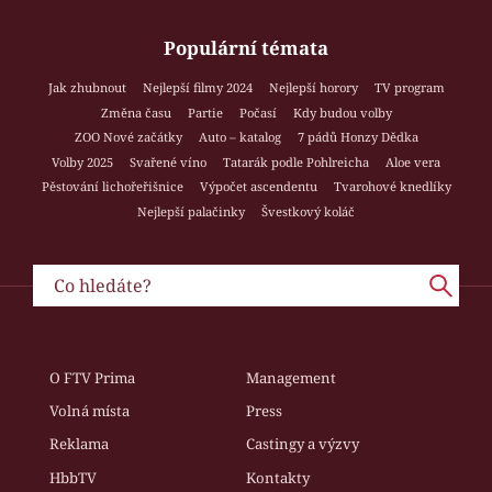
Populární témata
Jak zhubnout
Nejlepší filmy 2024
Nejlepší horory
TV program
Změna času
Partie
Počasí
Kdy budou volby
ZOO Nové začátky
Auto – katalog
7 pádů Honzy Dědka
Volby 2025
Svařené víno
Tatarák podle Pohlreicha
Aloe vera
Pěstování lichořeřišnice
Výpočet ascendentu
Tvarohové knedlíky
Nejlepší palačinky
Švestkový koláč
O FTV Prima
Management
Volná místa
Press
Reklama
Castingy a výzvy
HbbTV
Kontakty