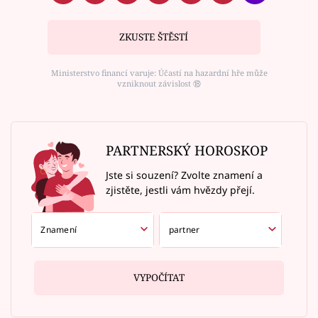
ZKUSTE ŠTĚSTÍ
Ministerstvo financí varuje: Účastí na hazardní hře může
vzniknout závislost ⑱
PARTNERSKÝ HOROSKOP
Jste si souzení? Zvolte znamení a
zjistěte, jestli vám hvězdy přejí.
VYPOČÍTAT