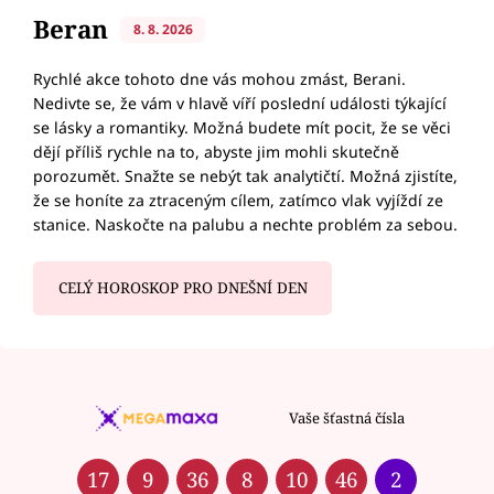
Beran
8. 8. 2026
Rychlé akce tohoto dne vás mohou zmást, Berani.
Nedivte se, že vám v hlavě víří poslední události týkající
se lásky a romantiky. Možná budete mít pocit, že se věci
dějí příliš rychle na to, abyste jim mohli skutečně
porozumět. Snažte se nebýt tak analytičtí. Možná zjistíte,
že se honíte za ztraceným cílem, zatímco vlak vyjíždí ze
stanice. Naskočte na palubu a nechte problém za sebou.
CELÝ HOROSKOP PRO DNEŠNÍ DEN
Vaše šťastná čísla
17
9
36
8
10
46
2