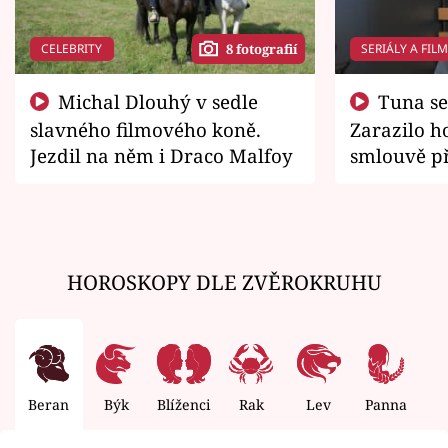
CELEBRITY
SERIÁLY A FIL
8 fotografií
Michal Dlouhý v sedle
Tuna se chtěl vrátit domů.
slavného filmového koně.
Zarazilo ho
Jezdil na něm i Draco Malfoy
smlouvě př
zemřít
HOROSKOPY DLE ZVĚROKRUHU
Beran
Býk
Blíženci
Rak
Lev
Panna
V