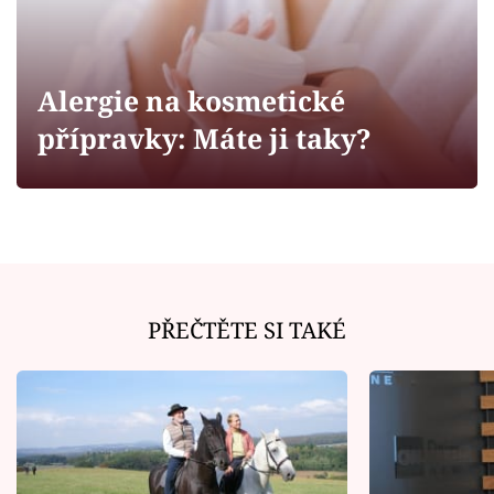
Horoskopy
Sledujte prima+
Alergie na kosmetické
Filmový festival Karlovy Vary
přípravky: Máte ji taky?
Pořady
Mámy sobě
Přihlášení
PŘEČTĚTE SI TAKÉ
Sledujte nás