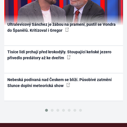
Ultralevicový Sánchez je žábou na prameni, pustil se Vondra
do Španělů. Kritizoval i Gregor
Tisíce lidí prchají před krokodýly. Stoupající keňské jezero
přivedlo predátory až ke dveřím
Nebeská podívaná nad Českem se blíží. Působivé zatmění
Slunce doplní meteorická show