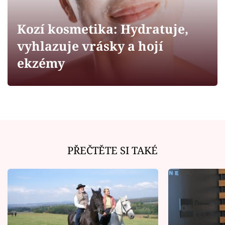
Horoskopy
Sledujte prima+
Kozí kosmetika: Hydratuje,
vyhlazuje vrásky a hojí
Filmový festival Karlovy Vary
ekzémy
Pořady
Mámy sobě
Přihlášení
PŘEČTĚTE SI TAKÉ
Sledujte nás