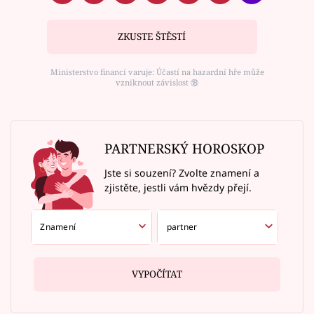
ZKUSTE ŠTĚSTÍ
Ministerstvo financí varuje: Účastí na hazardní hře může
vzniknout závislost ⑱
PARTNERSKÝ HOROSKOP
Jste si souzení? Zvolte znamení a
zjistěte, jestli vám hvězdy přejí.
VYPOČÍTAT