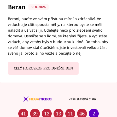
Beran
9. 8. 2026
Berani, buďte ve svém přístupu mírní a zdrženliví. Ve
vzduchu je cítit spousta něhy, na kterou byste se měli
naladit a užívat si ji. Udělejte něco pro zlepšení svého
domova. Usmiřte se s lidmi, se kterými žijete, a vyčistěte
vzduch, aby vztahy byly v budoucnu klidné. Do toho, aby
se váš domov stal útočištěm, jste investovali velkou část
svého já, proto si ho važte a pečujte o něj.
CELÝ HOROSKOP PRO DNEŠNÍ DEN
Vaše šťastná čísla
41
39
12
13
11
46
2