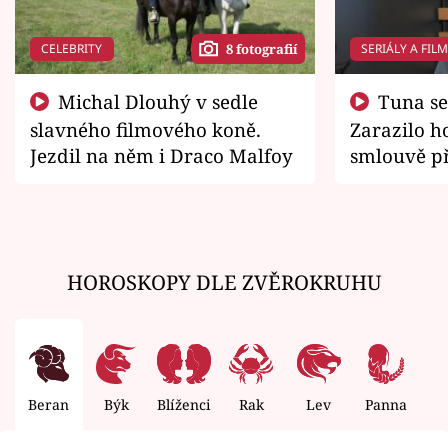
CELEBRITY
SERIÁLY A FIL
8 fotografií
Michal Dlouhý v sedle
Tuna se chtěl vrátit domů.
slavného filmového koně.
Zarazilo ho
Jezdil na něm i Draco Malfoy
smlouvě př
zemřít
HOROSKOPY DLE ZVĚROKRUHU
Beran
Býk
Blíženci
Rak
Lev
Panna
V