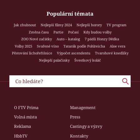
Populární témata
Jak zhubnout
Nejlepší filmy 2024
Nejlepší horory
TV program
Změna času
Partie
Počasí
Kdy budou volby
ZOO Nové začátky
Auto – katalog
7 pádů Honzy Dědka
Volby 2025
Svařené víno
Tatarák podle Pohlreicha
Aloe vera
Pěstování lichořeřišnice
Výpočet ascendentu
Tvarohové knedlíky
Nejlepší palačinky
Švestkový koláč
O FTV Prima
Management
Volná místa
Press
Reklama
Castingy a výzvy
HbbTV
Kontakty