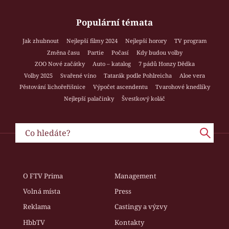
Populární témata
Jak zhubnout
Nejlepší filmy 2024
Nejlepší horory
TV program
Změna času
Partie
Počasí
Kdy budou volby
ZOO Nové začátky
Auto – katalog
7 pádů Honzy Dědka
Volby 2025
Svařené víno
Tatarák podle Pohlreicha
Aloe vera
Pěstování lichořeřišnice
Výpočet ascendentu
Tvarohové knedlíky
Nejlepší palačinky
Švestkový koláč
O FTV Prima
Management
Volná místa
Press
Reklama
Castingy a výzvy
HbbTV
Kontakty