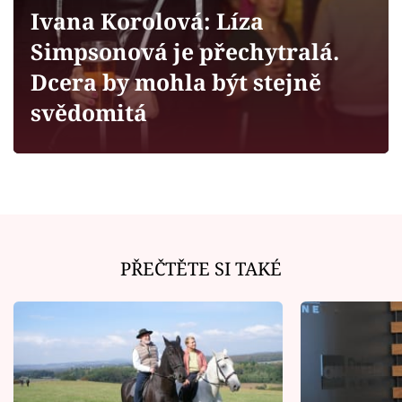
Horoskopy
Ivana Korolová: Líza
Sledujte prima+
Simpsonová je přechytralá.
Dcera by mohla být stejně
Filmový festival Karlovy Vary
svědomitá
Pořady
Mámy sobě
Přihlášení
PŘEČTĚTE SI TAKÉ
Sledujte nás