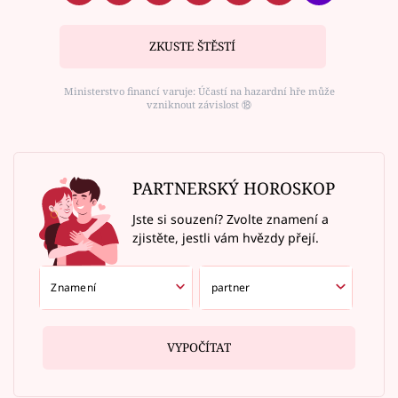
ZKUSTE ŠTĚSTÍ
Ministerstvo financí varuje: Účastí na hazardní hře může
vzniknout závislost ⑱
PARTNERSKÝ HOROSKOP
Jste si souzení? Zvolte znamení a
zjistěte, jestli vám hvězdy přejí.
VYPOČÍTAT