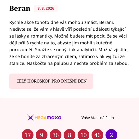
Beran
8. 8. 2026
Rychlé akce tohoto dne vás mohou zmást, Berani.
Nedivte se, že vám v hlavě víří poslední události týkající
se lásky a romantiky. Možná budete mít pocit, že se věci
dějí příliš rychle na to, abyste jim mohli skutečně
porozumět. Snažte se nebýt tak analytičtí. Možná zjistíte,
že se honíte za ztraceným cílem, zatímco vlak vyjíždí ze
stanice. Naskočte na palubu a nechte problém za sebou.
CELÝ HOROSKOP PRO DNEŠNÍ DEN
Vaše šťastná čísla
17
9
36
8
10
46
2