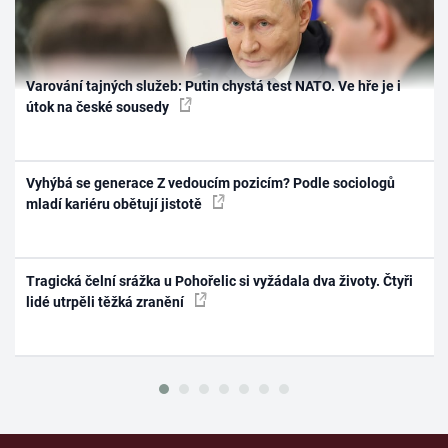
Varování tajných služeb: Putin chystá test NATO. Ve hře je i
útok na české sousedy
Vyhýbá se generace Z vedoucím pozicím? Podle sociologů
mladí kariéru obětují jistotě
Tragická čelní srážka u Pohořelic si vyžádala dva životy. Čtyři
lidé utrpěli těžká zranění