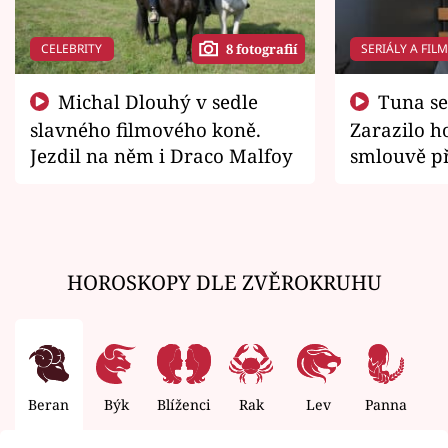
CELEBRITY
SERIÁLY A FIL
8 fotografií
Michal Dlouhý v sedle
Tuna se chtěl vrátit domů.
slavného filmového koně.
Zarazilo ho
Jezdil na něm i Draco Malfoy
smlouvě př
zemřít
HOROSKOPY DLE ZVĚROKRUHU
Beran
Býk
Blíženci
Rak
Lev
Panna
V