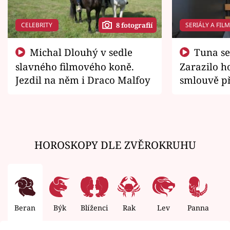
CELEBRITY
SERIÁLY A FIL
8 fotografií
Michal Dlouhý v sedle
Tuna se chtěl vrátit domů.
slavného filmového koně.
Zarazilo ho
Jezdil na něm i Draco Malfoy
smlouvě př
zemřít
HOROSKOPY DLE ZVĚROKRUHU
Beran
Býk
Blíženci
Rak
Lev
Panna
V