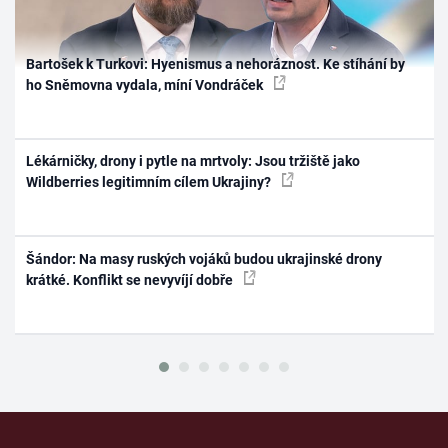
Bartošek k Turkovi: Hyenismus a nehoráznost. Ke stíhání by
ho Sněmovna vydala, míní Vondráček
Lékárničky, drony i pytle na mrtvoly: Jsou tržiště jako
Wildberries legitimním cílem Ukrajiny?
Šándor: Na masy ruských vojáků budou ukrajinské drony
krátké. Konflikt se nevyvíjí dobře