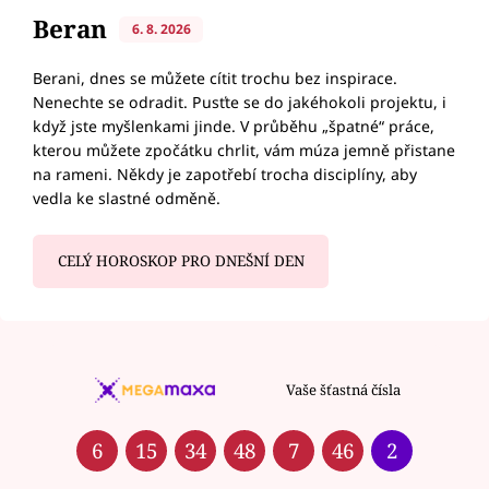
Beran
6. 8. 2026
Berani, dnes se můžete cítit trochu bez inspirace.
Nenechte se odradit. Pusťte se do jakéhokoli projektu, i
když jste myšlenkami jinde. V průběhu „špatné“ práce,
kterou můžete zpočátku chrlit, vám múza jemně přistane
na rameni. Někdy je zapotřebí trocha disciplíny, aby
vedla ke slastné odměně.
CELÝ HOROSKOP PRO DNEŠNÍ DEN
Vaše šťastná čísla
6
15
34
48
7
46
2