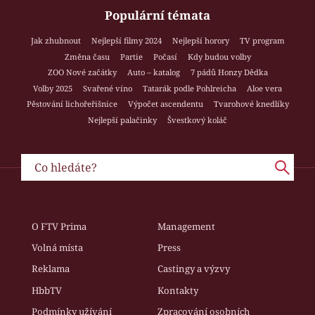
Populární témata
Jak zhubnout
Nejlepší filmy 2024
Nejlepší horory
TV program
Změna času
Partie
Počasí
Kdy budou volby
ZOO Nové začátky
Auto – katalog
7 pádů Honzy Dědka
Volby 2025
Svařené víno
Tatarák podle Pohlreicha
Aloe vera
Pěstování lichořeřišnice
Výpočet ascendentu
Tvarohové knedlíky
Nejlepší palačinky
Švestkový koláč
O FTV Prima
Management
Volná místa
Press
Reklama
Castingy a výzvy
HbbTV
Kontakty
Podmínky užívání
Zpracování osobních