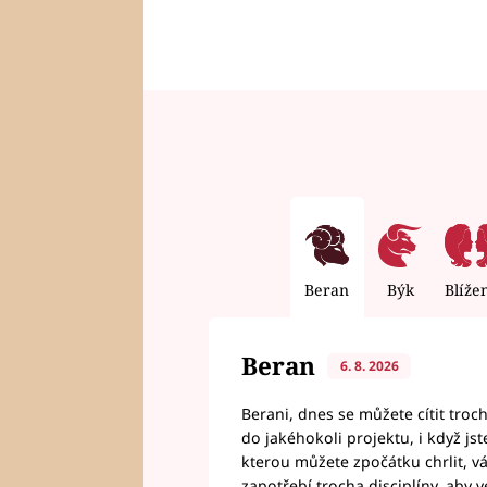
Beran
Býk
Blíže
Beran
6. 8. 2026
Berani, dnes se můžete cítit troc
do jakéhokoli projektu, i když js
kterou můžete zpočátku chrlit, 
zapotřebí trocha disciplíny, aby 