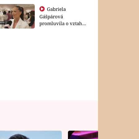
Gabriela
Gášpárová
promluvila o vztahu
a zakládání rodiny