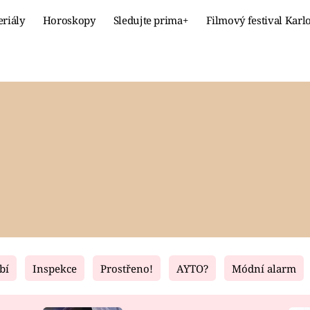
eriály
Horoskopy
Sledujte prima+
Filmový festival Karl
Celebrity
Recept
MÓDA A KRÁSA
HLAVNÍ JÍ
VZTAHY A SEX
SLADKÉ
PRIMA MAMINKA
ZDRAVÉ
bí
Inspekce
Prostřeno!
AYTO?
Módní alarm
Fresh
Living
RECEPTY
BYDLENÍ