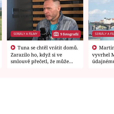
SERIÁLY A FILMY
SERIÁLY A FI
9 fotografií
Tuna se chtěl vrátit domů.
Martin Písařík jako
Zarazilo ho, když si ve
vyvrhel 
smlouvě přečetl, že může
údajnému
zemřít
je v nemil