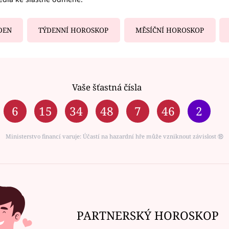
DEN
TÝDENNÍ HOROSKOP
MĚSÍČNÍ HOROSKOP
Vaše šťastná čísla
6
15
34
48
7
46
2
Ministerstvo financí varuje: Účastí na hazardní hře může vzniknout závislost ⑱
PARTNERSKÝ HOROSKOP