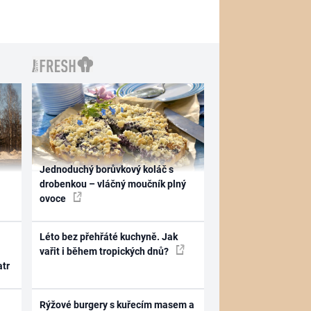
Jednoduchý borůvkový koláč s
drobenkou – vláčný moučník plný
ovoce
Léto bez přehřáté kuchyně. Jak
vařit i během tropických dnů?
atr
Rýžové burgery s kuřecím masem a