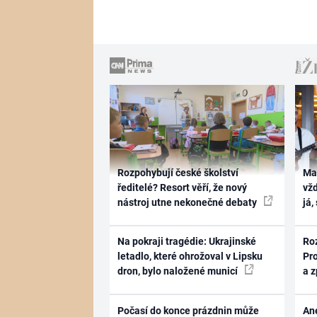
Rozpohybují české školství
Ma
ředitelé? Resort věří, že nový
vž
nástroj utne nekonečné debaty
já,
Na pokraji tragédie: Ukrajinské
Ro
letadlo, které ohrožoval v Lipsku
Pr
dron, bylo naložené municí
a 
Počasí do konce prázdnin může
Ane