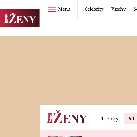
Menu
Celebrity
Vztahy
S
Seriály
Životní styl
ZOO
DIETY A HUBNUTÍ
PROSTŘENO!
CESTOVÁNÍ A
DOVOLENÁ
DUCH
ZDRAVÍ
Trendy:
Pola
Horoskopy
Video
ASTROČLÁNKY
SERIÁLY