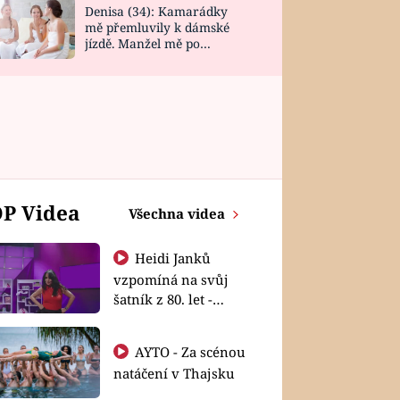
Denisa (34): Kamarádky
mě přemluvily k dámské
jízdě. Manžel mě po
návratu zaskočil
P Videa
Všechna videa
Heidi Janků
vzpomíná na svůj
šatník z 80. let -
Shopaholičky
AYTO - Za scénou
natáčení v Thajsku