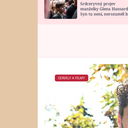
Srdceryvný projev
SNÁŘ
CELEBRITY
manželky Glena Hansard
Syn tu není, nerozuměl b
HOROSKOP NA
VAŘENÍ
tomu, vysvětlila
ROK 2023
SERIÁLY A FILMY