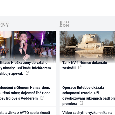
thiase Hložka ženy do vztahu
Tank KV-1 Němce dokonale
dy uhnaly: Teď budu iniciátorem
zaskočil
 slibuje zpěvák
zloučení s Glenem Hansardem:
Operace Entebbe ukázala
outěná rakev, dojemná řeč Bona
schopnosti Izraele. Při
zpěv Irglové s Vedderem
osvobozování rukojmích padl br
premiéra
ta a Jirka z AYTO spolu zkouší
Video zachytilo výzkumníka na