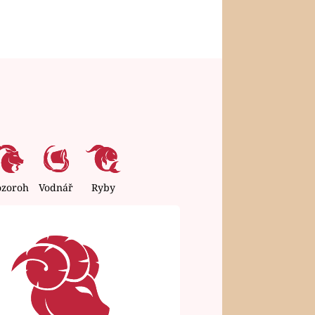
ozoroh
Vodnář
Ryby