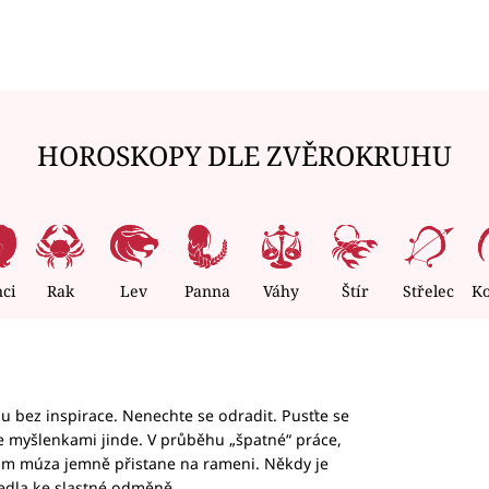
HOROSKOPY DLE ZVĚROKRUHU
nci
Rak
Lev
Panna
Váhy
Štír
Střelec
K
hu bez inspirace. Nenechte se odradit. Pusťte se
te myšlenkami jinde. V průběhu „špatné“ práce,
vám múza jemně přistane na rameni. Někdy je
vedla ke slastné odměně.