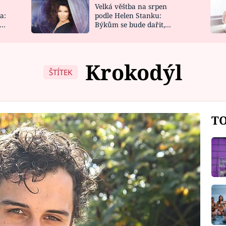
Velká věštba na srpen
NOVINKY
ZAHRADA
a:
podle Helen Stanku:
y
Býkům se bude dařit,
VIDEORECEPTY
DESIGN
Vodnáře čeká jízda
Krokodýl
ŠTÍTEK
TO