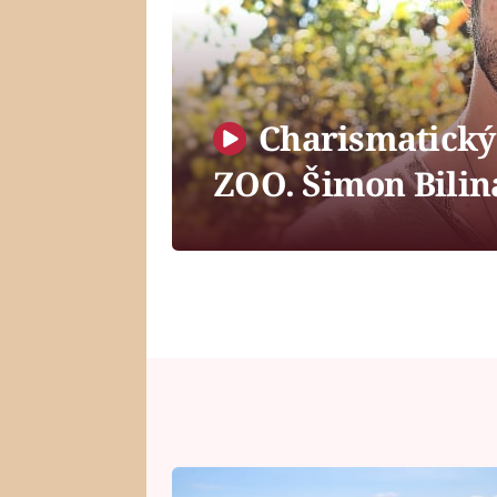
Charismatický 
ZOO. Šimon Bilina