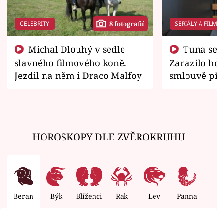
CELEBRITY
SERIÁLY A FIL
8 fotografií
Michal Dlouhý v sedle
Tuna se chtěl vrátit domů.
slavného filmového koně.
Zarazilo ho
Jezdil na něm i Draco Malfoy
smlouvě př
zemřít
HOROSKOPY DLE ZVĚROKRUHU
Beran
Býk
Blíženci
Rak
Lev
Panna
V