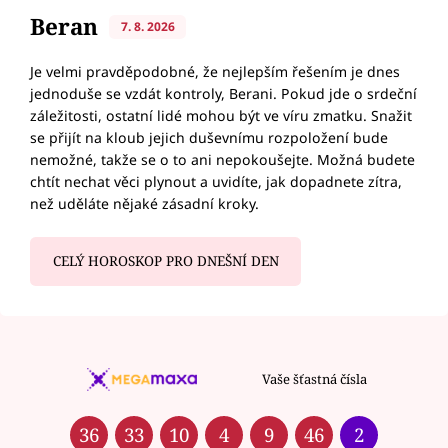
Beran
7. 8. 2026
Je velmi pravděpodobné, že nejlepším řešením je dnes
jednoduše se vzdát kontroly, Berani. Pokud jde o srdeční
záležitosti, ostatní lidé mohou být ve víru zmatku. Snažit
se přijít na kloub jejich duševnímu rozpoložení bude
nemožné, takže se o to ani nepokoušejte. Možná budete
chtít nechat věci plynout a uvidíte, jak dopadnete zítra,
než uděláte nějaké zásadní kroky.
CELÝ HOROSKOP PRO DNEŠNÍ DEN
Vaše šťastná čísla
36
33
10
4
9
46
2