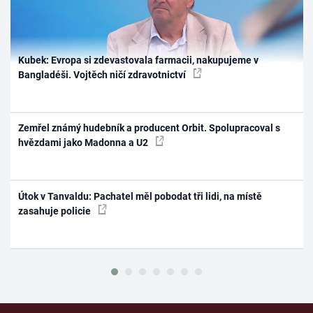
Kubek: Evropa si zdevastovala farmacii, nakupujeme v
Bangladéši. Vojtěch ničí zdravotnictví
Zemřel známý hudebník a producent Orbit. Spolupracoval s
hvězdami jako Madonna a U2
Útok v Tanvaldu: Pachatel měl pobodat tři lidi, na místě
zasahuje policie