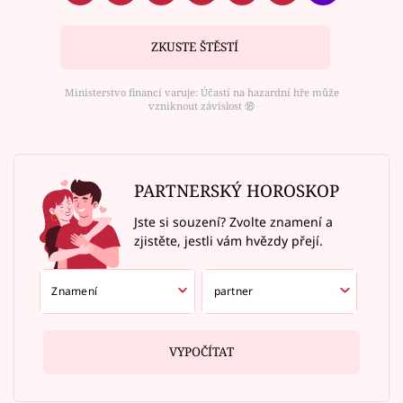
ZKUSTE ŠTĚSTÍ
Ministerstvo financí varuje: Účastí na hazardní hře může
vzniknout závislost ⑱
PARTNERSKÝ HOROSKOP
Jste si souzení? Zvolte znamení a
zjistěte, jestli vám hvězdy přejí.
VYPOČÍTAT