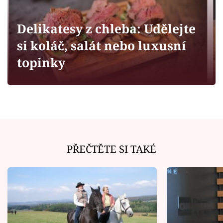
Horoskopy
Sledujte prima+
Delikatesy z chleba: Udělejte
si koláč, salát nebo luxusní
Filmový festival Karlovy Vary
topinky
Pořady
Mámy sobě
Přihlášení
PŘEČTĚTE SI TAKÉ
Sledujte nás