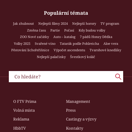
Populární témata
Jak zhubnout
Nejlepší filmy 2024
Nejlepší horory
TV program
Změna času
Partie
Počasí
Kdy budou volby
ZOO Nové začátky
Auto – katalog
7 pádů Honzy Dědka
Volby 2025
Svařené víno
Tatarák podle Pohlreicha
Aloe vera
Pěstování lichořeřišnice
Výpočet ascendentu
Tvarohové knedlíky
Nejlepší palačinky
Švestkový koláč
O FTV Prima
Management
Volná místa
Press
Reklama
Castingy a výzvy
HbbTV
Kontakty