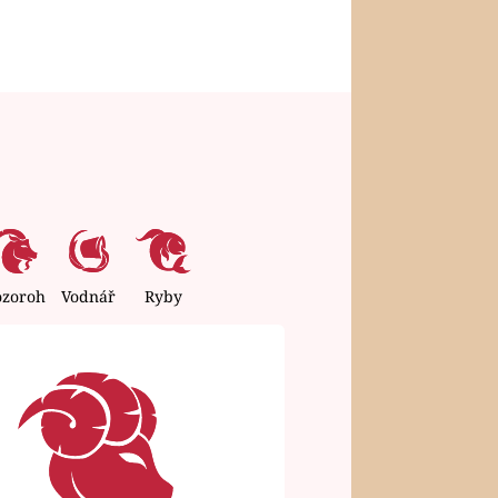
ozoroh
Vodnář
Ryby