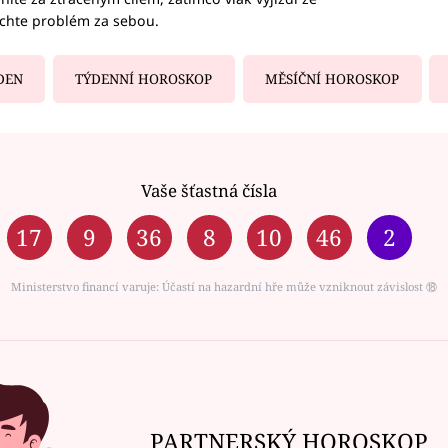
echte problém za sebou.
DEN
TÝDENNÍ HOROSKOP
MĚSÍČNÍ HOROSKOP
Vaše šťastná čísla
17
9
36
8
10
46
2
Ministerstvo financí varuje: Účastí na hazardní hře může vzniknout závislost ⑱
PARTNERSKÝ HOROSKOP