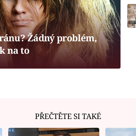
o ránu? Žádný problém,
k na to
PŘEČTĚTE SI TAKÉ