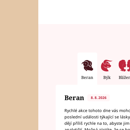
Beran
Býk
Blíže
Beran
8. 8. 2026
Rychlé akce tohoto dne vás mohou
poslední události týkající se lás
dějí příliš rychle na to, abyste 
analytičtí. Možná zjistíte, že se 