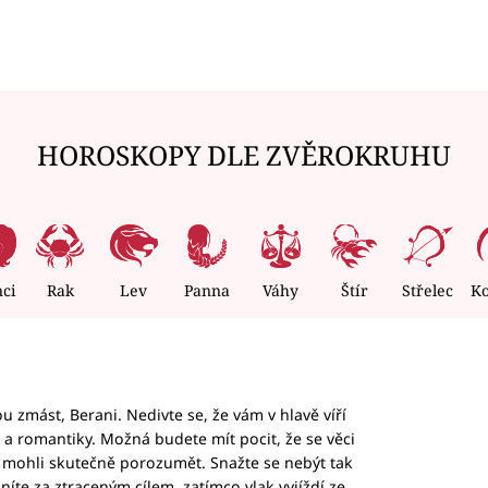
HOROSKOPY DLE ZVĚROKRUHU
nci
Rak
Lev
Panna
Váhy
Štír
Střelec
K
 zmást, Berani. Nedivte se, že vám v hlavě víří
ky a romantiky. Možná budete mít pocit, že se věci
jim mohli skutečně porozumět. Snažte se nebýt tak
honíte za ztraceným cílem, zatímco vlak vyjíždí ze