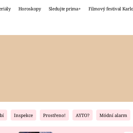
eriály
Horoskopy
Sledujte prima+
Filmový festival Karl
Celebrity
Recept
MÓDA A KRÁSA
HLAVNÍ JÍ
VZTAHY A SEX
SLADKÉ
PRIMA MAMINKA
ZDRAVÉ
bí
Inspekce
Prostřeno!
AYTO?
Módní alarm
Fresh
Living
RECEPTY
BYDLENÍ