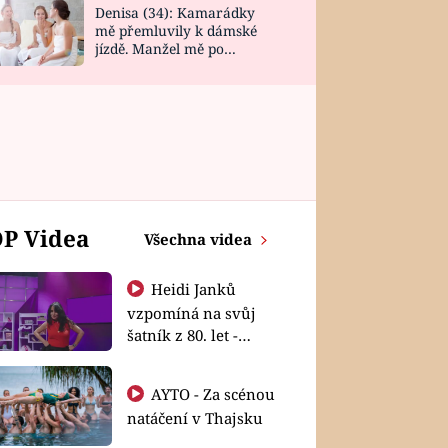
Denisa (34): Kamarádky
mě přemluvily k dámské
jízdě. Manžel mě po
návratu zaskočil
P Videa
Všechna videa
Heidi Janků
vzpomíná na svůj
šatník z 80. let -
Shopaholičky
AYTO - Za scénou
natáčení v Thajsku