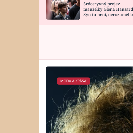
Srdceryvný projev
SNÁŘ
CELEBRITY
manželky Glena Hansard
Syn tu není, nerozuměl b
HOROSKOP NA
VAŘENÍ
tomu, vysvětlila
ROK 2023
MÓDA A KRÁSA