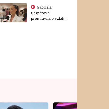
Gabriela
Gášpárová
promluvila o vztahu
a zakládání rodiny