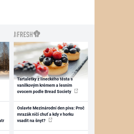
Tartaletky z lineckého těsta s
vanilkovým krémem a lesním
ovocem podle Bread Society
Oslavte Mezinárodní den piva: Proč
mrazák ničí chuť a kdy v horku
atr
vsadit na šnyt?