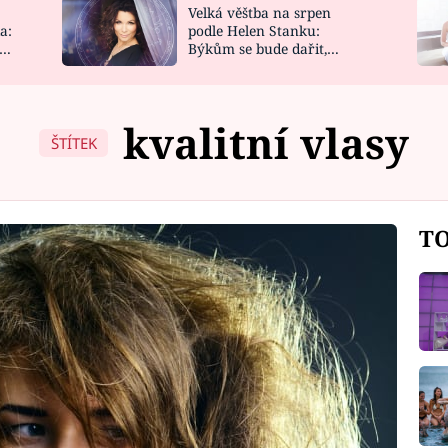
Velká věštba na srpen
NOVINKY
ZAHRADA
a:
podle Helen Stanku:
y
Býkům se bude dařit,
VIDEORECEPTY
DESIGN
Vodnáře čeká jízda
kvalitní vlasy
ŠTÍTEK
TO