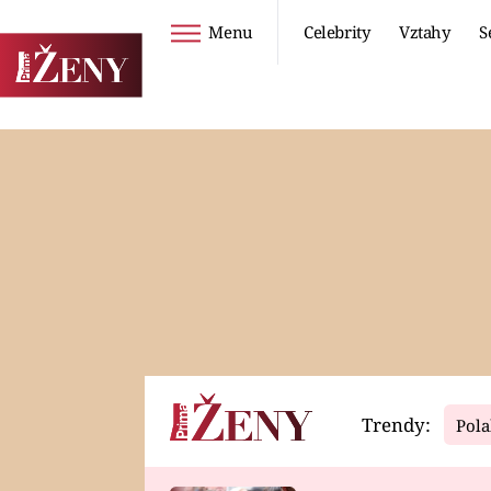
Menu
Celebrity
Vztahy
S
Seriály
Životní styl
ZOO
DIETY A HUBNUTÍ
PROSTŘENO!
CESTOVÁNÍ A
DOVOLENÁ
DUCH
ZDRAVÍ
Trendy:
Pola
Horoskopy
Video
ASTROČLÁNKY
SERIÁLY