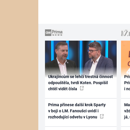
Ukrajincům se lehčí trestná činnost
Pri
odpouštěla, tvrdí Koten. Pospíšil
Pri
chtěl vidět čísla
i n
Prima přinese další krok Sparty
Ma
v boji o LM. Fanoušci uvidí i
vž
rozhodující odvetu v Lyonu
já,