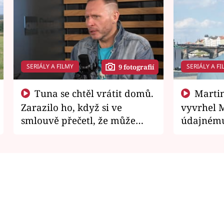
SERIÁLY A FILMY
SERIÁLY A FI
9 fotografií
Tuna se chtěl vrátit domů.
Martin Písařík jako
Zarazilo ho, když si ve
vyvrhel 
smlouvě přečetl, že může
údajnému
zemřít
je v nemil