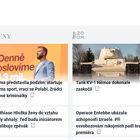
ma představila podzim: startuje
Tank KV-1 Němce dokonale
ma sport, vrací se Polabí, Zrádci
zaskočil
ové kriminálky
thiase Hložka ženy do vztahu
Operace Entebbe ukázala
dy uhnaly: Teď budu iniciátorem
schopnosti Izraele. Při
 slibuje zpěvák
osvobozování rukojmích padl br
premiéra