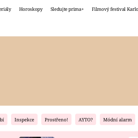
eriály
Horoskopy
Sledujte prima+
Filmový festival Karl
Celebrity
Recept
MÓDA A KRÁSA
HLAVNÍ JÍ
VZTAHY A SEX
SLADKÉ
PRIMA MAMINKA
ZDRAVÉ
bí
Inspekce
Prostřeno!
AYTO?
Módní alarm
Fresh
Living
RECEPTY
BYDLENÍ