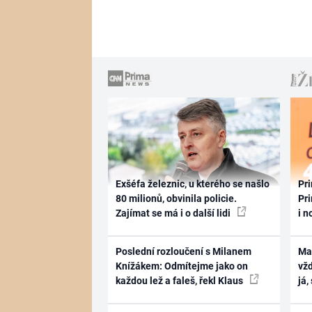
Exšéfa železnic, u kterého se našlo
Pri
80 milionů, obvinila policie.
Pri
Zajímat se má i o další lidi
i n
Poslední rozloučení s Milanem
Ma
Knížákem: Odmítejme jako on
vž
každou lež a faleš, řekl Klaus
já,