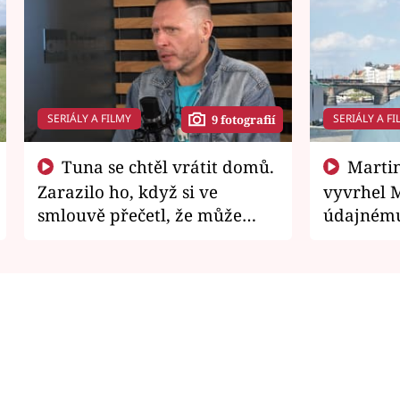
SERIÁLY A FILMY
SERIÁLY A FI
9 fotografií
Tuna se chtěl vrátit domů.
Martin Písařík jako
Zarazilo ho, když si ve
vyvrhel 
smlouvě přečetl, že může
údajnému
zemřít
je v nemil