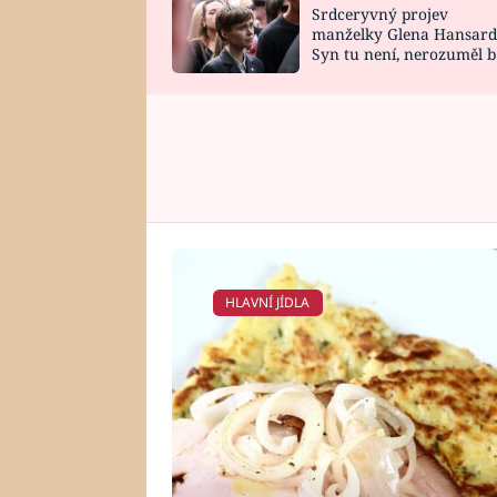
Srdceryvný projev
SNÁŘ
CELEBRITY
manželky Glena Hansard
Syn tu není, nerozuměl b
HOROSKOP NA
VAŘENÍ
tomu, vysvětlila
ROK 2023
HLAVNÍ JÍDLA