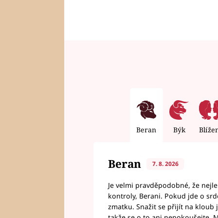
Beran
Býk
Blíže
Beran
7. 8. 2026
Je velmi pravděpodobné, že nejl
kontroly, Berani. Pokud jde o srde
zmatku. Snažit se přijít na klou
takže se o to ani nepokoušejte. M