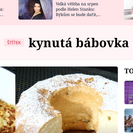
Velká věštba na srpen
NOVINKY
ZAHRADA
a:
podle Helen Stanku:
y
Býkům se bude dařit,
VIDEORECEPTY
DESIGN
Vodnáře čeká jízda
kynutá bábovka
ŠTÍTEK
TO