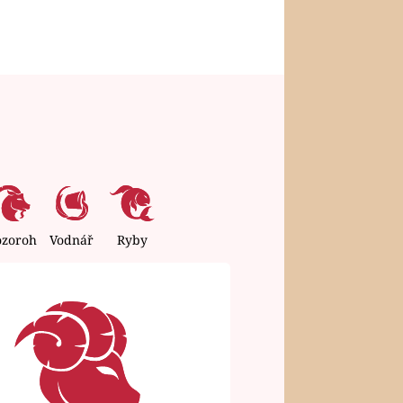
ozoroh
Vodnář
Ryby