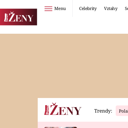
Menu
Celebrity
Vztahy
S
Seriály
Životní styl
ZOO
DIETY A HUBNUTÍ
PROSTŘENO!
CESTOVÁNÍ A
DOVOLENÁ
DUCH
ZDRAVÍ
Trendy:
Pola
Horoskopy
Video
ASTROČLÁNKY
SERIÁLY