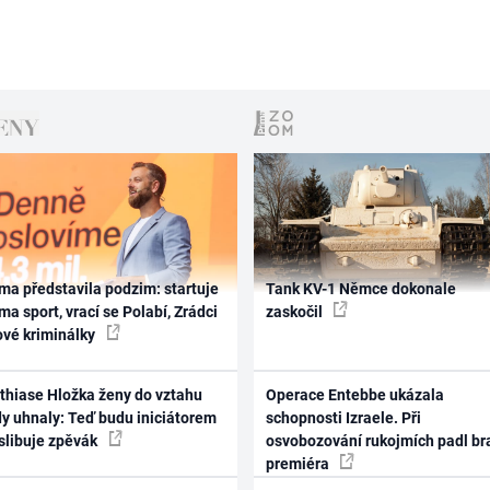
ma představila podzim: startuje
Tank KV-1 Němce dokonale
ma sport, vrací se Polabí, Zrádci
zaskočil
ové kriminálky
thiase Hložka ženy do vztahu
Operace Entebbe ukázala
dy uhnaly: Teď budu iniciátorem
schopnosti Izraele. Při
 slibuje zpěvák
osvobozování rukojmích padl br
premiéra