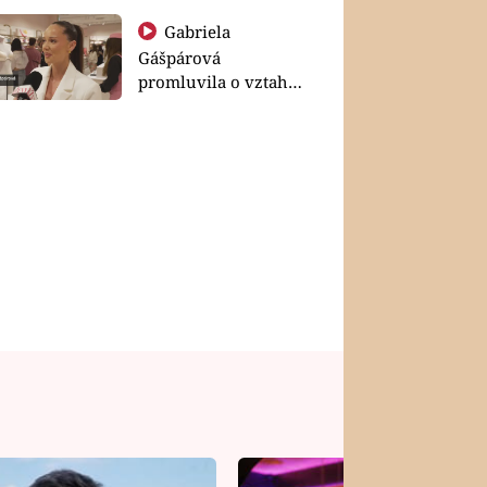
Gabriela
Gášpárová
promluvila o vztahu
a zakládání rodiny