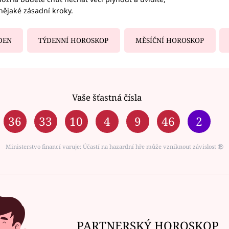
nějaké zásadní kroky.
DEN
TÝDENNÍ HOROSKOP
MĚSÍČNÍ HOROSKOP
Vaše šťastná čísla
36
33
10
4
9
46
2
Ministerstvo financí varuje: Účastí na hazardní hře může vzniknout závislost ⑱
PARTNERSKÝ HOROSKOP