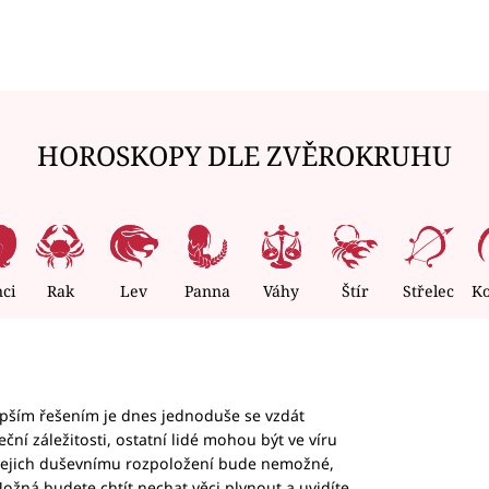
HOROSKOPY DLE ZVĚROKRUHU
nci
Rak
Lev
Panna
Váhy
Štír
Střelec
K
epším řešením je dnes jednoduše se vzdát
ční záležitosti, ostatní lidé mohou být ve víru
b jejich duševnímu rozpoložení bude nemožné,
ožná budete chtít nechat věci plynout a uvidíte,