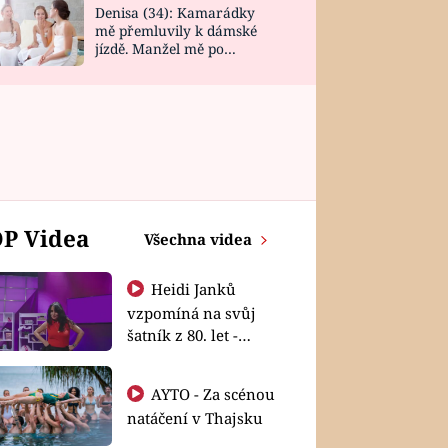
Denisa (34): Kamarádky
mě přemluvily k dámské
jízdě. Manžel mě po
návratu zaskočil
P Videa
Všechna videa
Heidi Janků
vzpomíná na svůj
šatník z 80. let -
Shopaholičky
AYTO - Za scénou
natáčení v Thajsku