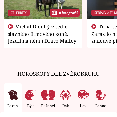
CELEBRITY
SERIÁLY A FIL
8 fotografií
Michal Dlouhý v sedle
Tuna se chtěl vrátit domů.
slavného filmového koně.
Zarazilo ho
Jezdil na něm i Draco Malfoy
smlouvě př
zemřít
HOROSKOPY DLE ZVĚROKRUHU
Beran
Býk
Blíženci
Rak
Lev
Panna
V