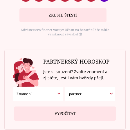
ZKUSTE ŠTĚSTÍ
Ministerstvo financí varuje: Účastí na hazardní hře může
vzniknout závislost ⑱
PARTNERSKÝ HOROSKOP
Jste si souzení? Zvolte znamení a
zjistěte, jestli vám hvězdy přejí.
VYPOČÍTAT