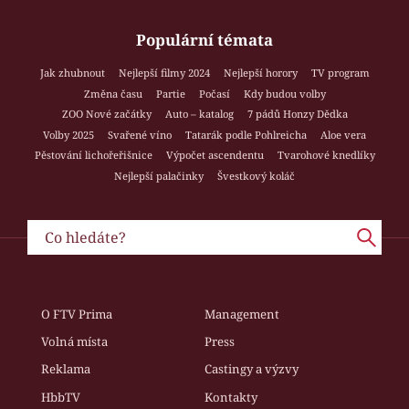
Populární témata
Jak zhubnout
Nejlepší filmy 2024
Nejlepší horory
TV program
Změna času
Partie
Počasí
Kdy budou volby
ZOO Nové začátky
Auto – katalog
7 pádů Honzy Dědka
Volby 2025
Svařené víno
Tatarák podle Pohlreicha
Aloe vera
Pěstování lichořeřišnice
Výpočet ascendentu
Tvarohové knedlíky
Nejlepší palačinky
Švestkový koláč
O FTV Prima
Management
Volná místa
Press
Reklama
Castingy a výzvy
HbbTV
Kontakty