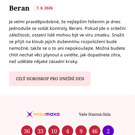
Beran
7. 8. 2026
Je velmi pravděpodobné, že nejlepším řešením je dnes
jednoduše se vzdát kontroly, Berani. Pokud jde o srdeční
záležitosti, ostatní lidé mohou být ve víru zmatku. Snažit
se přijít na kloub jejich duševnímu rozpoložení bude
nemožné, takže se o to ani nepokoušejte. Možná budete
chtít nechat věci plynout a uvidíte, jak dopadnete zítra,
než uděláte nějaké zásadní kroky.
CELÝ HOROSKOP PRO DNEŠNÍ DEN
Vaše šťastná čísla
36
33
10
4
9
46
2