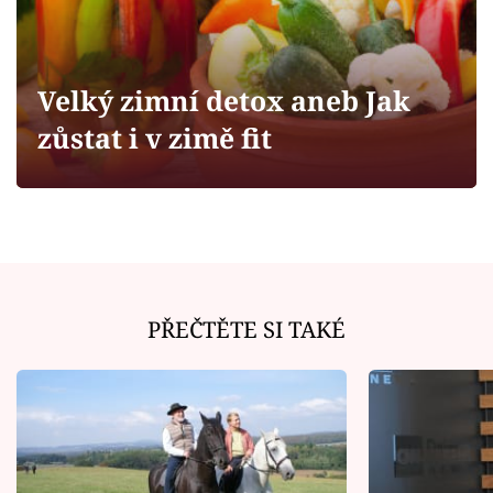
Horoskopy
Sledujte prima+
Velký zimní detox aneb Jak
Filmový festival Karlovy Vary
zůstat i v zimě fit
Pořady
Mámy sobě
Přihlášení
PŘEČTĚTE SI TAKÉ
Sledujte nás