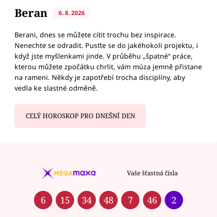
Beran
6. 8. 2026
Berani, dnes se můžete cítit trochu bez inspirace.
Nenechte se odradit. Pusťte se do jakéhokoli projektu, i
když jste myšlenkami jinde. V průběhu „špatné“ práce,
kterou můžete zpočátku chrlit, vám múza jemně přistane
na rameni. Někdy je zapotřebí trocha disciplíny, aby
vedla ke slastné odměně.
CELÝ HOROSKOP PRO DNEŠNÍ DEN
Vaše šťastná čísla
6
15
34
48
7
46
2