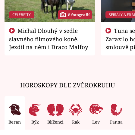
CELEBRITY
SERIÁLY A FIL
8 fotografií
Michal Dlouhý v sedle
Tuna se chtěl vrátit domů.
slavného filmového koně.
Zarazilo ho
Jezdil na něm i Draco Malfoy
smlouvě př
zemřít
HOROSKOPY DLE ZVĚROKRUHU
Beran
Býk
Blíženci
Rak
Lev
Panna
V