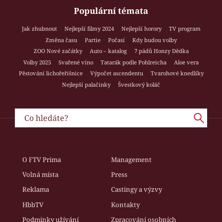
Populární témata
Jak zhubnout
Nejlepší filmy 2024
Nejlepší horory
TV program
Změna času
Partie
Počasí
Kdy budou volby
ZOO Nové začátky
Auto – katalog
7 pádů Honzy Dědka
Volby 2025
Svařené víno
Tatarák podle Pohlreicha
Aloe vera
Pěstování lichořeřišnice
Výpočet ascendentu
Tvarohové knedlíky
Nejlepší palačinky
Švestkový koláč
O FTV Prima
Management
Volná místa
Press
Reklama
Castingy a výzvy
HbbTV
Kontakty
Podmínky užívání
Zpracování osobních