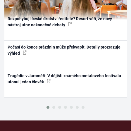
Rozpohybují české školství ředitelé? Resort věří, že nový
nástroj utne nekonečné debaty
Počasí do konce prázdnin může překvapit. Detaily prozrazuje
výhled
Tragédie v Jaroměři: V dějišti známého metalového festivalu
utonul jeden člověk