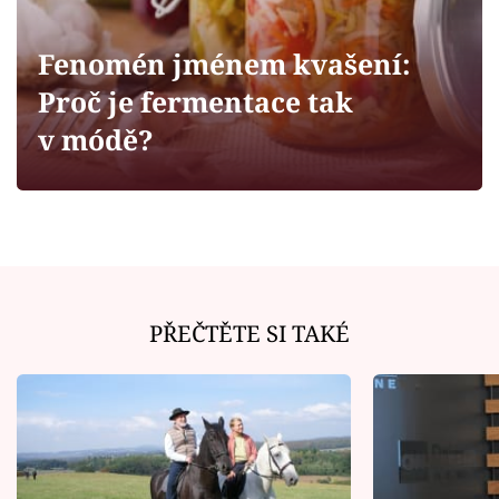
Horoskopy
Sledujte prima+
Fenomén jménem kvašení:
Proč je fermentace tak
Filmový festival Karlovy Vary
v módě?
Pořady
Mámy sobě
Přihlášení
PŘEČTĚTE SI TAKÉ
Sledujte nás