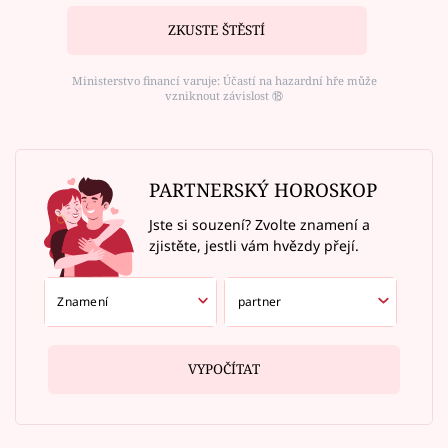
ZKUSTE ŠTĚSTÍ
Ministerstvo financí varuje: Účastí na hazardní hře může
vzniknout závislost ⑱
PARTNERSKÝ HOROSKOP
Jste si souzení? Zvolte znamení a
zjistěte, jestli vám hvězdy přejí.
VYPOČÍTAT