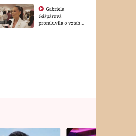
Gabriela
Gášpárová
promluvila o vztahu
a zakládání rodiny