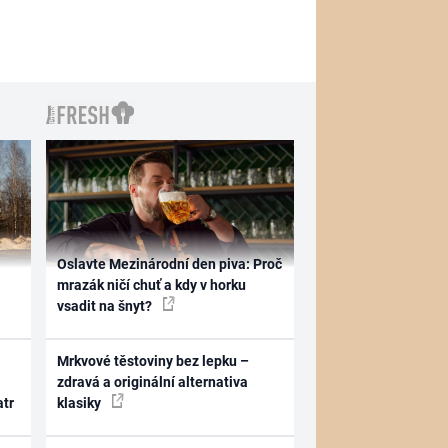
Oslavte Mezinárodní den piva: Proč
mrazák ničí chuť a kdy v horku
vsadit na šnyt?
Mrkvové těstoviny bez lepku –
zdravá a originální alternativa
atr
klasiky