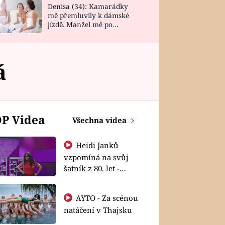
Denisa (34): Kamarádky
mě přemluvily k dámské
jízdě. Manžel mě po
návratu zaskočil
á
P Videa
Všechna videa
Heidi Janků
vzpomíná na svůj
šatník z 80. let -
Shopaholičky
AYTO - Za scénou
natáčení v Thajsku