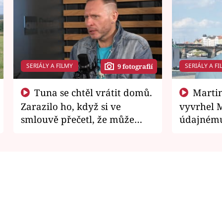
SERIÁLY A FILMY
SERIÁLY A FI
9 fotografií
Tuna se chtěl vrátit domů.
Martin Písařík jako
Zarazilo ho, když si ve
vyvrhel 
smlouvě přečetl, že může
údajnému
zemřít
je v nemil