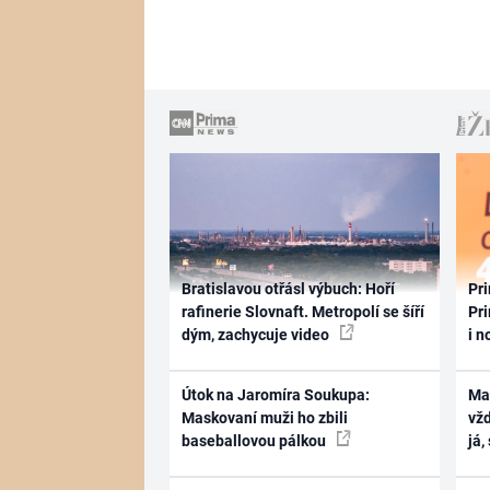
Bratislavou otřásl výbuch: Hoří
Pri
rafinerie Slovnaft. Metropolí se šíří
Pri
dým, zachycuje video
i n
Útok na Jaromíra Soukupa:
Ma
Maskovaní muži ho zbili
vž
baseballovou pálkou
já,