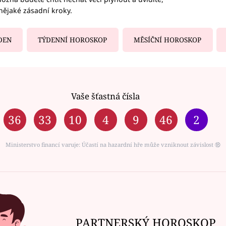
nějaké zásadní kroky.
DEN
TÝDENNÍ HOROSKOP
MĚSÍČNÍ HOROSKOP
Vaše šťastná čísla
36
33
10
4
9
46
2
Ministerstvo financí varuje: Účastí na hazardní hře může vzniknout závislost ⑱
PARTNERSKÝ HOROSKOP