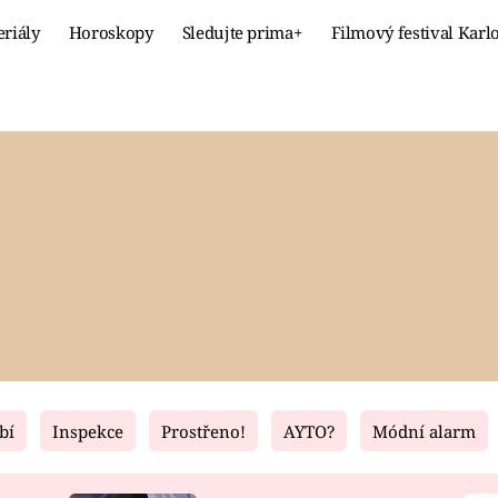
eriály
Horoskopy
Sledujte prima+
Filmový festival Karl
Celebrity
Recept
MÓDA A KRÁSA
HLAVNÍ JÍ
VZTAHY A SEX
SLADKÉ
PRIMA MAMINKA
ZDRAVÉ
bí
Inspekce
Prostřeno!
AYTO?
Módní alarm
Fresh
Living
RECEPTY
BYDLENÍ