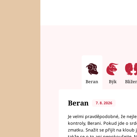
Beran
Býk
Blíže
Beran
7. 8. 2026
Je velmi pravděpodobné, že nejl
kontroly, Berani. Pokud jde o srde
zmatku. Snažit se přijít na klou
takže se o to ani nepokoušejte. M