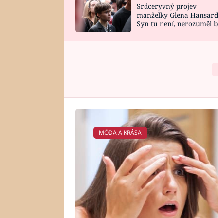
Srdceryvný projev
SNÁŘ
CELEBRITY
manželky Glena Hansard
Syn tu není, nerozuměl b
HOROSKOP NA
VAŘENÍ
tomu, vysvětlila
ROK 2023
MÓDA A KRÁSA