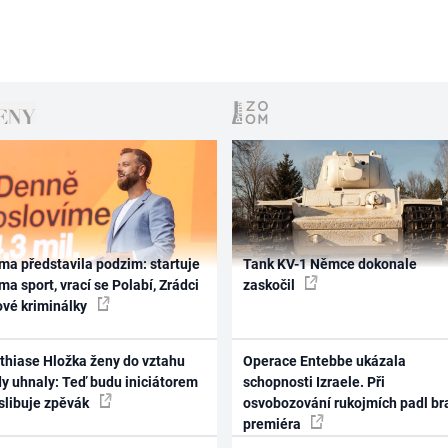
ma představila podzim: startuje
Tank KV-1 Němce dokonale
ma sport, vrací se Polabí, Zrádci
zaskočil
ové kriminálky
thiase Hložka ženy do vztahu
Operace Entebbe ukázala
dy uhnaly: Teď budu iniciátorem
schopnosti Izraele. Při
 slibuje zpěvák
osvobozování rukojmích padl br
premiéra