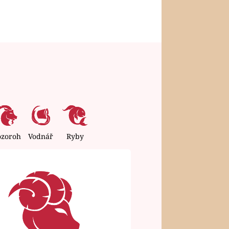
ozoroh
Vodnář
Ryby