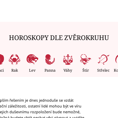
HOROSKOPY DLE ZVĚROKRUHU
nci
Rak
Lev
Panna
Váhy
Štír
Střelec
K
epším řešením je dnes jednoduše se vzdát
ční záležitosti, ostatní lidé mohou být ve víru
b jejich duševnímu rozpoložení bude nemožné,
ožná budete chtít nechat věci plynout a uvidíte,