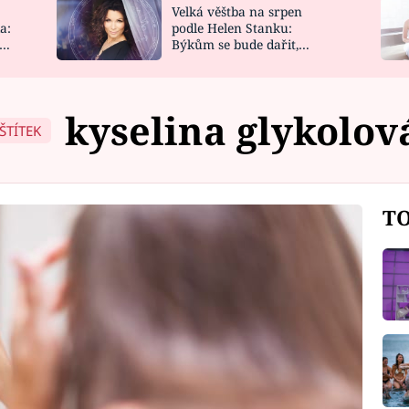
Velká věštba na srpen
NOVINKY
ZAHRADA
a:
podle Helen Stanku:
y
Býkům se bude dařit,
VIDEORECEPTY
DESIGN
Vodnáře čeká jízda
kyselina glykolov
ŠTÍTEK
TO