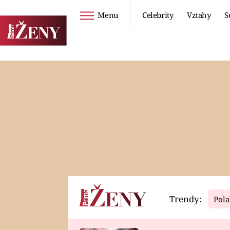
Menu
Celebrity
Vztahy
S
Seriály
Životní styl
ZOO
DIETY A HUBNUTÍ
PROSTŘENO!
CESTOVÁNÍ A
DOVOLENÁ
DUCH
ZDRAVÍ
Trendy:
Pola
Horoskopy
Video
ASTROČLÁNKY
SERIÁLY