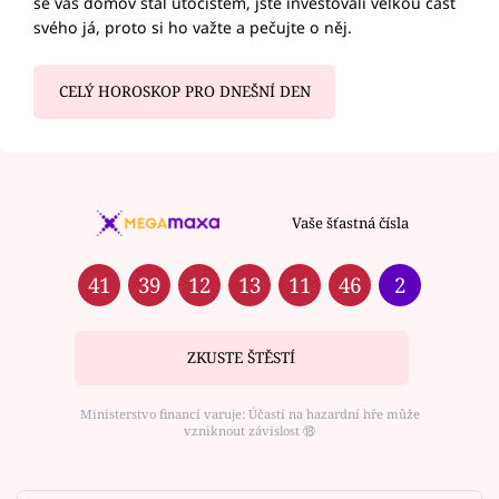
se váš domov stal útočištěm, jste investovali velkou část
svého já, proto si ho važte a pečujte o něj.
CELÝ HOROSKOP PRO DNEŠNÍ DEN
Vaše šťastná čísla
41
39
12
13
11
46
2
ZKUSTE ŠTĚSTÍ
Ministerstvo financí varuje: Účastí na hazardní hře může
vzniknout závislost ⑱