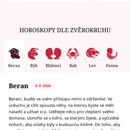
zemřít
HOROSKOPY DLE ZVĚROKRUHU
Beran
Býk
Blíženci
Rak
Lev
Panna
V
Beran
9. 8. 2026
Berani, buďte ve svém přístupu mírní a zdrženliví. Ve
vzduchu je cítit spousta něhy, na kterou byste se měli
naladit a užívat si ji. Udělejte něco pro zlepšení svého
domova. Usmiřte se s lidmi, se kterými žijete, a vyčistěte
vzduch, aby vztahy byly v budoucnu klidné. Do toho, aby