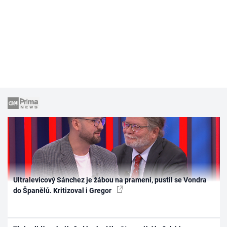
Ultralevicový Sánchez je žábou na prameni, pustil se Vondra
do Španělů. Kritizoval i Gregor