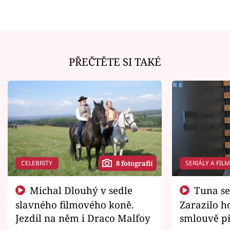
PŘEČTĚTE SI TAKÉ
CELEBRITY
SERIÁLY A FIL
8 fotografií
Michal Dlouhý v sedle
Tuna se chtěl vrátit domů.
slavného filmového koně.
Zarazilo ho
Jezdil na něm i Draco Malfoy
smlouvě př