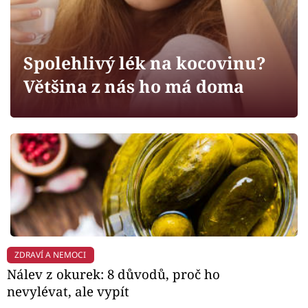
Horoskopy
Sledujte prima+
Spolehlivý lék na kocovinu?
Filmový festival Karlovy Vary
Většina z nás ho má doma
Pořady
Mámy sobě
Přihlášení
Sledujte nás
ZDRAVÍ A NEMOCI
Nálev z okurek: 8 důvodů, proč ho
nevylévat, ale vypít