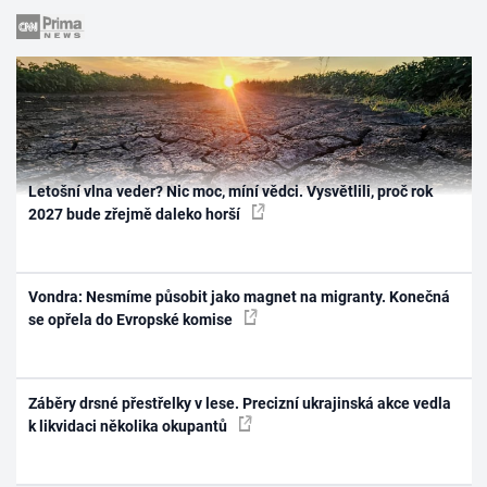
Letošní vlna veder? Nic moc, míní vědci. Vysvětlili, proč rok
2027 bude zřejmě daleko horší
Vondra: Nesmíme působit jako magnet na migranty. Konečná
se opřela do Evropské komise
Záběry drsné přestřelky v lese. Precizní ukrajinská akce vedla
k likvidaci několika okupantů