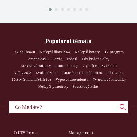
Populární témata
Jak zhubnout
Nejlepší filmy 2024
Nejlepší horory
TV program
Změna času
Partie
Počasí
Kdy budou volby
ZOO Nové začátky
Auto – katalog
7 pádů Honzy Dědka
Volby 2025
Svařené víno
Tatarák podle Pohlreicha
Aloe vera
Pěstování lichořeřišnice
Výpočet ascendentu
Tvarohové knedlíky
Nejlepší palačinky
Švestkový koláč
O FTV Prima
Management