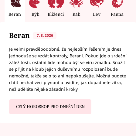
Beran
Býk
Blíženci
Rak
Lev
Panna
V
Beran
7. 8. 2026
Je velmi pravděpodobné, že nejlepším řešením je dnes
jednoduše se vzdát kontroly, Berani. Pokud jde o srdeční
záležitosti, ostatní lidé mohou být ve víru zmatku. Snažit
se přijít na kloub jejich duševnímu rozpoložení bude
nemožné, takže se o to ani nepokoušejte. Možná budete
chtít nechat věci plynout a uvidíte, jak dopadnete zítra,
než uděláte nějaké zásadní kroky.
CELÝ HOROSKOP PRO DNEŠNÍ DEN