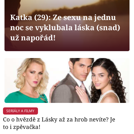
Horoskopy
Sledujte prima+
Katka (29): Ze sexu na jednu
noc se vyklubala láska (snad)
Filmový festival Karlovy Vary
už napořád!
Pořady
Mámy sobě
Přihlášení
Sledujte nás
SERIÁLY A FILMY
Co o hvězdě z Lásky až za hrob nevíte? Je
to i zpěvačka!