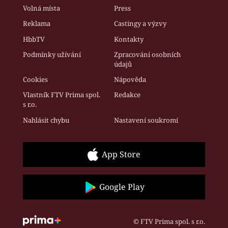
Volná místa
Press
Reklama
Castingy a výzvy
HbbTV
Kontakty
Podmínky užívání
Zpracování osobních
údajů
Cookies
Nápověda
Vlastník FTV Prima spol.
Redakce
s r.o.
Nahlásit chybu
Nastavení soukromí
App Store
Google Play
© FTV Prima spol. s r.o.