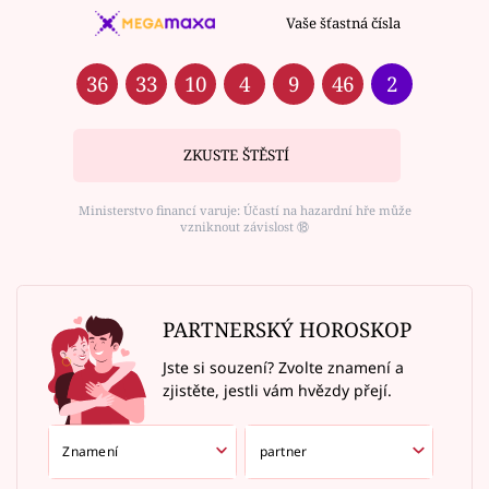
Vaše šťastná čísla
36
33
10
4
9
46
2
ZKUSTE ŠTĚSTÍ
Ministerstvo financí varuje: Účastí na hazardní hře může
vzniknout závislost ⑱
PARTNERSKÝ HOROSKOP
Jste si souzení? Zvolte znamení a
zjistěte, jestli vám hvězdy přejí.