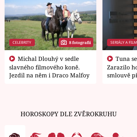
CELEBRITY
SERIÁLY A FIL
8 fotografií
Michal Dlouhý v sedle
Tuna se chtěl vrátit domů.
slavného filmového koně.
Zarazilo ho
Jezdil na něm i Draco Malfoy
smlouvě př
zemřít
HOROSKOPY DLE ZVĚROKRUHU