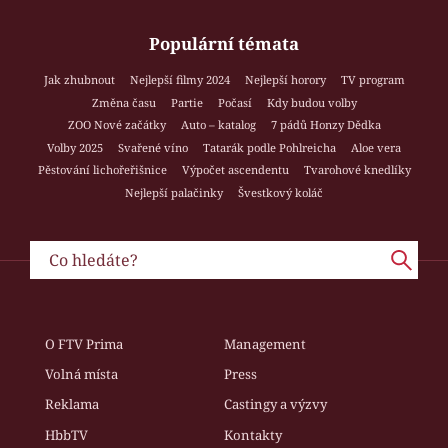
Populární témata
Jak zhubnout
Nejlepší filmy 2024
Nejlepší horory
TV program
Změna času
Partie
Počasí
Kdy budou volby
ZOO Nové začátky
Auto – katalog
7 pádů Honzy Dědka
Volby 2025
Svařené víno
Tatarák podle Pohlreicha
Aloe vera
Pěstování lichořeřišnice
Výpočet ascendentu
Tvarohové knedlíky
Nejlepší palačinky
Švestkový koláč
O FTV Prima
Management
Volná místa
Press
Reklama
Castingy a výzvy
HbbTV
Kontakty