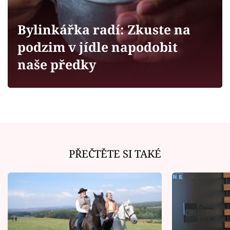
Horoskopy
Sledujte prima+
Bylinkářka radí: Zkuste na
podzim v jídle napodobit
Filmový festival Karlovy Vary
naše předky
Pořady
Mámy sobě
Přihlášení
PŘEČTĚTE SI TAKÉ
Sledujte nás