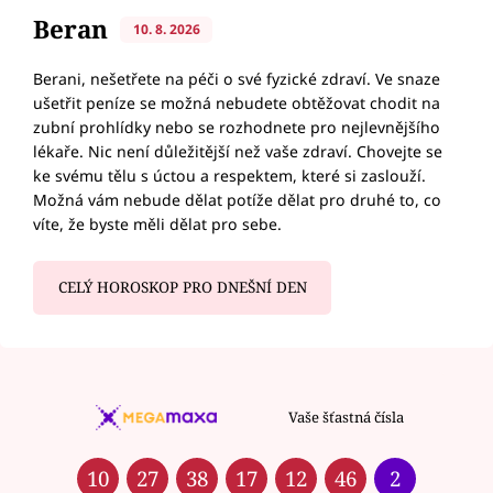
Beran
10. 8. 2026
Berani, nešetřete na péči o své fyzické zdraví. Ve snaze
ušetřit peníze se možná nebudete obtěžovat chodit na
zubní prohlídky nebo se rozhodnete pro nejlevnějšího
lékaře. Nic není důležitější než vaše zdraví. Chovejte se
ke svému tělu s úctou a respektem, které si zaslouží.
Možná vám nebude dělat potíže dělat pro druhé to, co
víte, že byste měli dělat pro sebe.
CELÝ HOROSKOP PRO DNEŠNÍ DEN
Vaše šťastná čísla
10
27
38
17
12
46
2