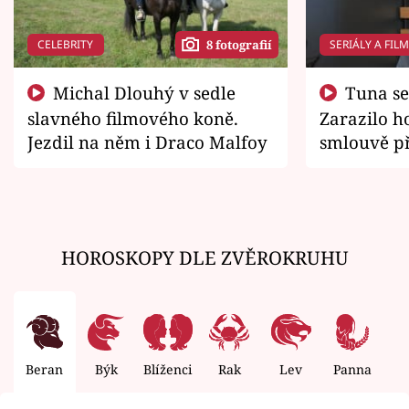
CELEBRITY
SERIÁLY A FIL
8 fotografií
Michal Dlouhý v sedle
Tuna se chtěl vrátit domů.
slavného filmového koně.
Zarazilo ho
Jezdil na něm i Draco Malfoy
smlouvě př
zemřít
HOROSKOPY DLE ZVĚROKRUHU
Beran
Býk
Blíženci
Rak
Lev
Panna
V