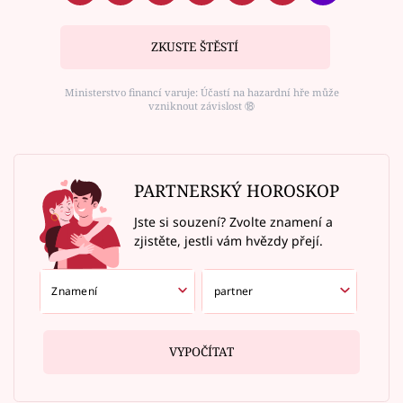
ZKUSTE ŠTĚSTÍ
Ministerstvo financí varuje: Účastí na hazardní hře může
vzniknout závislost ⑱
PARTNERSKÝ HOROSKOP
Jste si souzení? Zvolte znamení a
zjistěte, jestli vám hvězdy přejí.
VYPOČÍTAT