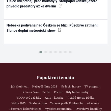
Tisíce lidí prchají před krokodýly. Stoupající keňské jezero
přivedlo predátory až ke dveřím
Nebeská podívaná nad Českem se blíží. Působivé zatmění
Slunce doplní meteorická show
Populární témata
Jak zhubnout
Nejlepší filmy 2024
Nejlepší horory
TV program
Změna času
Partie
Počasí
Kdy budou volby
ZOO Nové začátky
Auto – katalog
7 pádů Honzy Dědka
Volby 2025
Svařené víno
Tatarák podle Pohlreicha
Aloe vera
Pěstování lichořeřišnice
Výpočet ascendentu
Tvarohové knedlíky