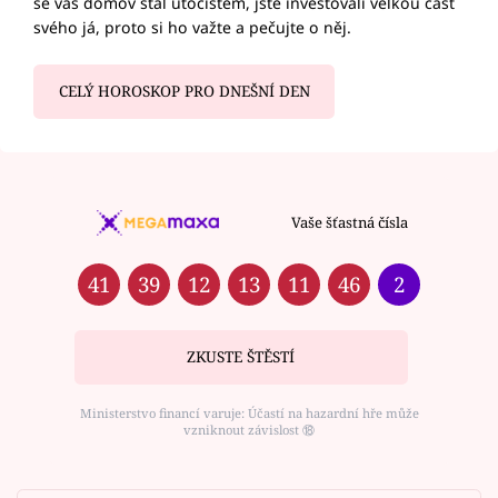
se váš domov stal útočištěm, jste investovali velkou část
svého já, proto si ho važte a pečujte o něj.
CELÝ HOROSKOP PRO DNEŠNÍ DEN
Vaše šťastná čísla
41
39
12
13
11
46
2
ZKUSTE ŠTĚSTÍ
Ministerstvo financí varuje: Účastí na hazardní hře může
vzniknout závislost ⑱