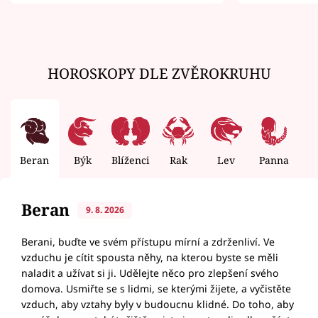
zemřít
HOROSKOPY DLE ZVĚROKRUHU
Beran
Býk
Blíženci
Rak
Lev
Panna
V
Beran
9. 8. 2026
Berani, buďte ve svém přístupu mírní a zdrženliví. Ve
vzduchu je cítit spousta něhy, na kterou byste se měli
naladit a užívat si ji. Udělejte něco pro zlepšení svého
domova. Usmiřte se s lidmi, se kterými žijete, a vyčistěte
vzduch, aby vztahy byly v budoucnu klidné. Do toho, aby