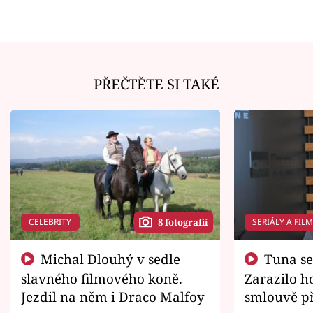
PŘEČTĚTE SI TAKÉ
CELEBRITY
SERIÁLY A FIL
8 fotografií
Michal Dlouhý v sedle
Tuna se chtěl vrátit domů.
slavného filmového koně.
Zarazilo ho
Jezdil na něm i Draco Malfoy
smlouvě př