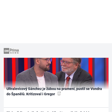
Ultralevicový Sánchez je žábou na prameni, pustil se Vondra
do Španělů. Kritizoval i Gregor