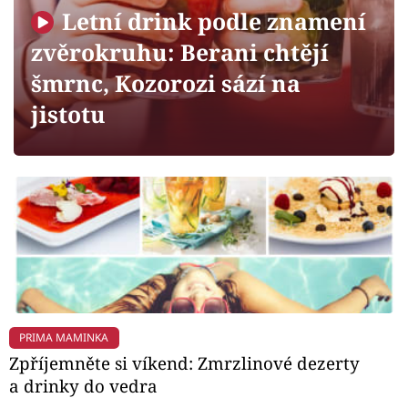
Horoskopy
Letní drink podle znamení
Sledujte prima+
zvěrokruhu: Berani chtějí
šmrnc, Kozorozi sází na
Filmový festival Karlovy Vary
jistotu
Pořady
Mámy sobě
Přihlášení
Sledujte nás
PRIMA MAMINKA
Zpříjemněte si víkend: Zmrzlinové dezerty
a drinky do vedra