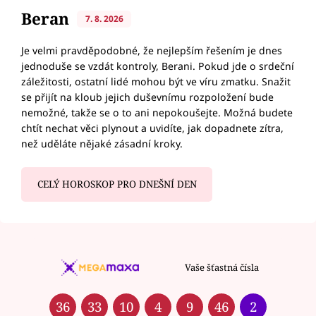
Beran
7. 8. 2026
Je velmi pravděpodobné, že nejlepším řešením je dnes
jednoduše se vzdát kontroly, Berani. Pokud jde o srdeční
záležitosti, ostatní lidé mohou být ve víru zmatku. Snažit
se přijít na kloub jejich duševnímu rozpoložení bude
nemožné, takže se o to ani nepokoušejte. Možná budete
chtít nechat věci plynout a uvidíte, jak dopadnete zítra,
než uděláte nějaké zásadní kroky.
CELÝ HOROSKOP PRO DNEŠNÍ DEN
Vaše šťastná čísla
36
33
10
4
9
46
2