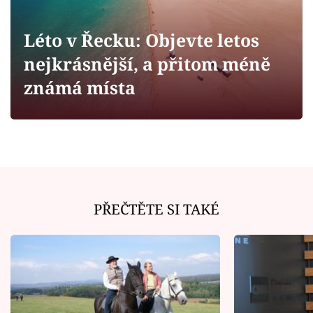
Horoskopy
Sledujte prima+
Léto v Řecku: Objevte letos
nejkrásnější, a přitom méně
Filmový festival Karlovy Vary
známá místa
Pořady
Mámy sobě
Přihlášení
PŘEČTĚTE SI TAKÉ
Sledujte nás