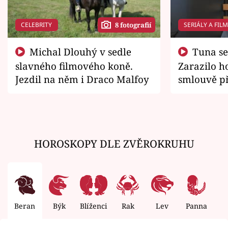
CELEBRITY
SERIÁLY A FIL
8 fotografií
Michal Dlouhý v sedle
Tuna se chtěl vrátit domů.
slavného filmového koně.
Zarazilo ho
Jezdil na něm i Draco Malfoy
smlouvě př
zemřít
HOROSKOPY DLE ZVĚROKRUHU
Beran
Býk
Blíženci
Rak
Lev
Panna
V