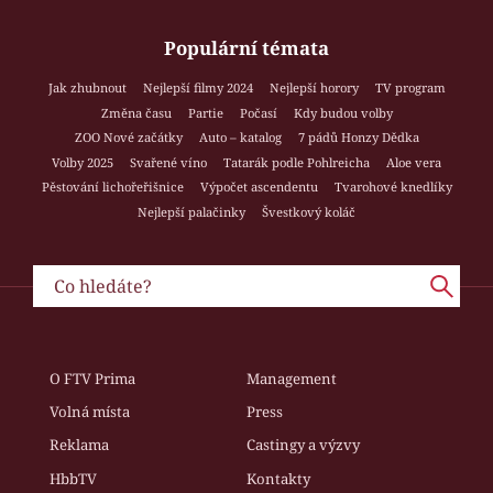
Populární témata
Jak zhubnout
Nejlepší filmy 2024
Nejlepší horory
TV program
Změna času
Partie
Počasí
Kdy budou volby
ZOO Nové začátky
Auto – katalog
7 pádů Honzy Dědka
Volby 2025
Svařené víno
Tatarák podle Pohlreicha
Aloe vera
Pěstování lichořeřišnice
Výpočet ascendentu
Tvarohové knedlíky
Nejlepší palačinky
Švestkový koláč
O FTV Prima
Management
Volná místa
Press
Reklama
Castingy a výzvy
HbbTV
Kontakty