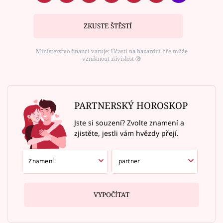
ZKUSTE ŠTĚSTÍ
Ministerstvo financí varuje: Účastí na hazardní hře může
vzniknout závislost ⑱
PARTNERSKÝ HOROSKOP
Jste si souzení? Zvolte znamení a
zjistěte, jestli vám hvězdy přejí.
VYPOČÍTAT