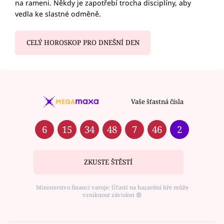
na rameni. Někdy je zapotřebí trocha disciplíny, aby
vedla ke slastné odměně.
CELÝ HOROSKOP PRO DNEŠNÍ DEN
Vaše šťastná čísla
6
15
34
48
7
46
2
ZKUSTE ŠTĚSTÍ
Ministerstvo financí varuje: Účastí na hazardní hře může
vzniknout závislost ⑱