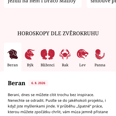
Jezdil na něm i Draco Malfoy
smlouvě př
zemřít
HOROSKOPY DLE ZVĚROKRUHU
Beran
Býk
Blíženci
Rak
Lev
Panna
V
Beran
6. 8. 2026
Berani, dnes se můžete cítit trochu bez inspirace.
Nenechte se odradit. Pusťte se do jakéhokoli projektu, i
když jste myšlenkami jinde. V průběhu „špatné“ práce,
kterou můžete zpočátku chrlit, vám múza jemně přistane