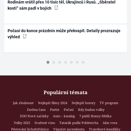
Rodinám vrátil přes 10 tisíc těl, Ukrajinců i Rusů. „Sběratel
kostí“ sám padl v bojích
Počasí do konce prázdnin může překvapit. Detaily prozrazuje
výhled
Populární témata
Jak zhubnout
Nejlepší filmy 2024
Nejlepší horory
TV program
Změna času
Partie
Počasí
Kdy budou volby
ZOO Nové začátky
Auto – katalog
7 pádů Honzy Dědka
Volby 2025
Svařené víno
Tatarák podle Pohlreicha
Aloe vera
Pěstování lichořeřišnice
Výpočet ascendentu
Tvarohové knedlíky