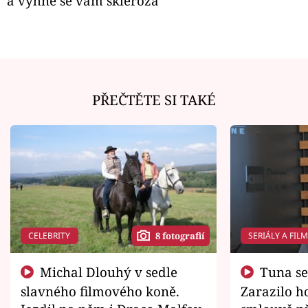
a vyhne se vám skleróza
PŘEČTĚTE SI TAKÉ
CELEBRITY
SERIÁLY A FIL
8 fotografií
Michal Dlouhý v sedle
Tuna se chtěl vrátit domů.
slavného filmového koně.
Zarazilo ho