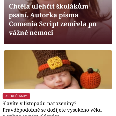
Horoskopy
Chtěla ulehčit školákům
Sledujte prima+
psaní. Autorka písma
Comenia Script zemřela po
Filmový festival Karlovy Vary
vážné nemoci
Pořady
Mámy sobě
Přihlášení
Sledujte nás
ASTROČLÁNKY
Slavíte v listopadu narozeniny?
Pravděpodobně se dožijete vysokého věku