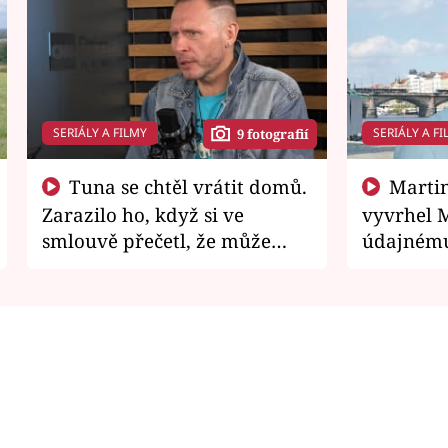
SERIÁLY A FILMY
SERIÁLY A FI
9 fotografií
Tuna se chtěl vrátit domů.
Martin Písařík jako
Zarazilo ho, když si ve
vyvrhel 
smlouvě přečetl, že může
údajnému
zemřít
je v nemil