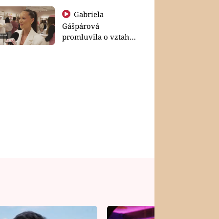
Gabriela
Gášpárová
promluvila o vztahu
a zakládání rodiny