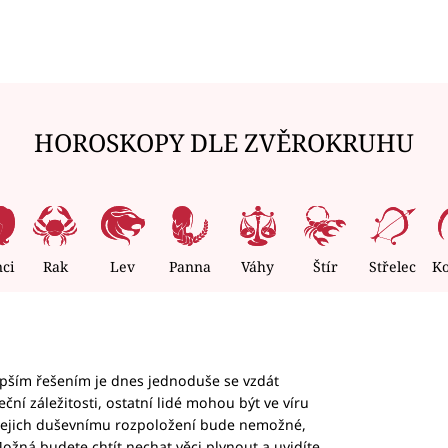
HOROSKOPY DLE ZVĚROKRUHU
nci
Rak
Lev
Panna
Váhy
Štír
Střelec
K
epším řešením je dnes jednoduše se vzdát
ční záležitosti, ostatní lidé mohou být ve víru
b jejich duševnímu rozpoložení bude nemožné,
ožná budete chtít nechat věci plynout a uvidíte,