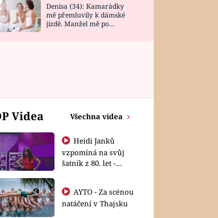
Denisa (34): Kamarádky
mě přemluvily k dámské
jízdě. Manžel mě po
návratu zaskočil
P Videa
Všechna videa
Heidi Janků
vzpomíná na svůj
šatník z 80. let -
Shopaholičky
AYTO - Za scénou
natáčení v Thajsku