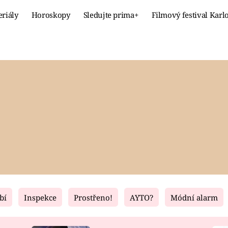
eriály
Horoskopy
Sledujte prima+
Filmový festival Karl
Celebrity
Recept
MÓDA A KRÁSA
HLAVNÍ JÍ
VZTAHY A SEX
SLADKÉ
PRIMA MAMINKA
ZDRAVÉ
bí
Inspekce
Prostřeno!
AYTO?
Módní alarm
Fresh
Living
RECEPTY
BYDLENÍ