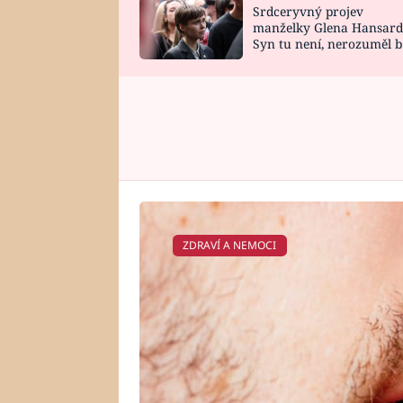
Srdceryvný projev
SNÁŘ
CELEBRITY
manželky Glena Hansard
Syn tu není, nerozuměl b
HOROSKOP NA
VAŘENÍ
tomu, vysvětlila
ROK 2023
ZDRAVÍ A NEMOCI