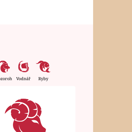
ozoroh
Vodnář
Ryby