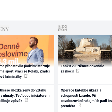
ma představila podzim: startuje
Tank KV-1 Němce dokonale
ma sport, vrací se Polabí, Zrádci
zaskočil
ové kriminálky
thiase Hložka ženy do vztahu
Operace Entebbe ukázala
dy uhnaly: Teď budu iniciátorem
schopnosti Izraele. Při
 slibuje zpěvák
osvobozování rukojmích padl br
premiéra