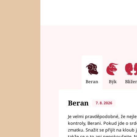
Beran
Býk
Blíže
Beran
7. 8. 2026
Je velmi pravděpodobné, že nejl
kontroly, Berani. Pokud jde o srde
zmatku. Snažit se přijít na klou
takže se o to ani nepokoušejte. M