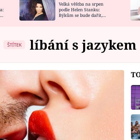
Velká věštba na srpen
NOVINKY
ZAHRADA
a:
podle Helen Stanku:
y
Býkům se bude dařit,
VIDEORECEPTY
DESIGN
Vodnáře čeká jízda
líbání s jazykem
ŠTÍTEK
TO