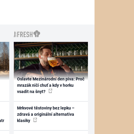
Oslavte Mezinárodní den piva: Proč
mrazák ničí chuť a kdy v horku
vsadit na šnyt?
Mrkvové těstoviny bez lepku –
zdravá a originální alternativa
atr
klasiky