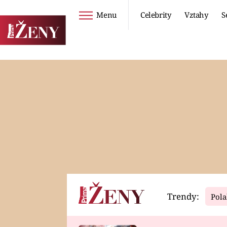
Menu
Celebrity
Vztahy
S
Seriály
Životní styl
ZOO
DIETY A HUBNUTÍ
PROSTŘENO!
CESTOVÁNÍ A
DOVOLENÁ
DUCH
ZDRAVÍ
Trendy:
Pola
Horoskopy
Video
ASTROČLÁNKY
SERIÁLY