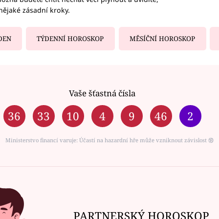
nějaké zásadní kroky.
DEN
TÝDENNÍ HOROSKOP
MĚSÍČNÍ HOROSKOP
Vaše šťastná čísla
36
33
10
4
9
46
2
Ministerstvo financí varuje: Účastí na hazardní hře může vzniknout závislost ⑱
PARTNERSKÝ HOROSKOP