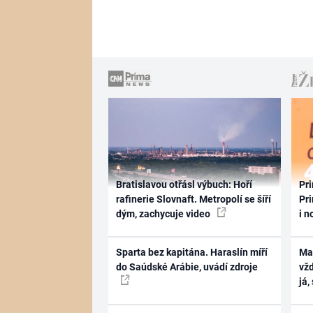
Bratislavou otřásl výbuch: Hoří
Pri
rafinerie Slovnaft. Metropolí se šíří
Pri
dým, zachycuje video
i n
Sparta bez kapitána. Haraslín míří
Ma
do Saúdské Arábie, uvádí zdroje
vž
já,