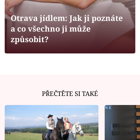
Horoskopy
Sledujte prima+
Otrava jídlem: Jak ji poznáte
a co všechno ji může
Filmový festival Karlovy Vary
způsobit?
Pořady
Mámy sobě
Přihlášení
PŘEČTĚTE SI TAKÉ
Sledujte nás