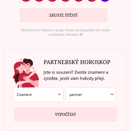
ZKUSTE ŠTĚSTÍ
Ministerstvo financí varuje: Účastí na hazardní hře může
vzniknout závislost ⑱
PARTNERSKÝ HOROSKOP
Jste si souzení? Zvolte znamení a
zjistěte, jestli vám hvězdy přejí.
VYPOČÍTAT