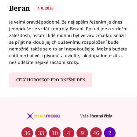
Beran
7. 8. 2026
Je velmi pravděpodobné, že nejlepším řešením je dnes
jednoduše se vzdát kontroly, Berani. Pokud jde o srdeční
záležitosti, ostatní lidé mohou být ve víru zmatku. Snažit
se přijít na kloub jejich duševnímu rozpoložení bude
nemožné, takže se o to ani nepokoušejte. Možná budete
chtít nechat věci plynout a uvidíte, jak dopadnete zítra,
než uděláte nějaké zásadní kroky.
CELÝ HOROSKOP PRO DNEŠNÍ DEN
Vaše šťastná čísla
36
33
10
4
9
46
2