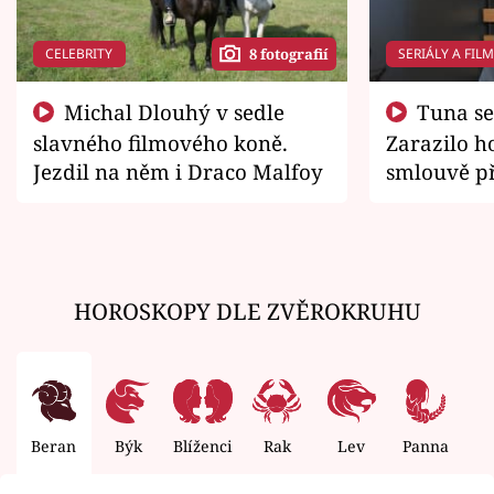
CELEBRITY
SERIÁLY A FIL
8 fotografií
Michal Dlouhý v sedle
Tuna se chtěl vrátit domů.
slavného filmového koně.
Zarazilo ho
Jezdil na něm i Draco Malfoy
smlouvě př
zemřít
HOROSKOPY DLE ZVĚROKRUHU
Beran
Býk
Blíženci
Rak
Lev
Panna
V