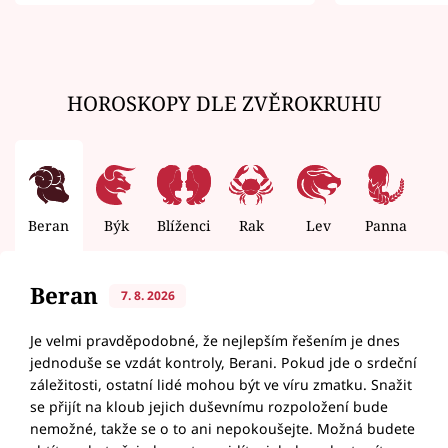
zemřít
HOROSKOPY DLE ZVĚROKRUHU
Beran
Býk
Blíženci
Rak
Lev
Panna
V
Beran
7. 8. 2026
Je velmi pravděpodobné, že nejlepším řešením je dnes
jednoduše se vzdát kontroly, Berani. Pokud jde o srdeční
záležitosti, ostatní lidé mohou být ve víru zmatku. Snažit
se přijít na kloub jejich duševnímu rozpoložení bude
nemožné, takže se o to ani nepokoušejte. Možná budete