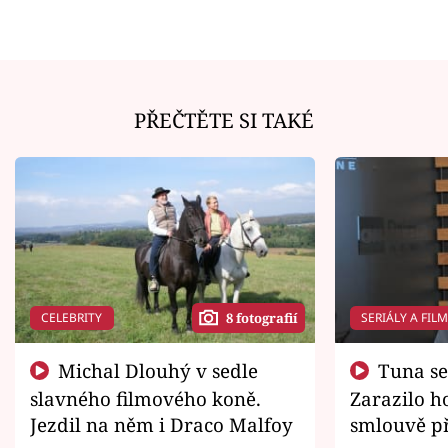
PŘEČTĚTE SI TAKÉ
CELEBRITY
SERIÁLY A FIL
8 fotografií
Michal Dlouhý v sedle
Tuna se chtěl vrátit domů.
slavného filmového koně.
Zarazilo ho
Jezdil na něm i Draco Malfoy
smlouvě př