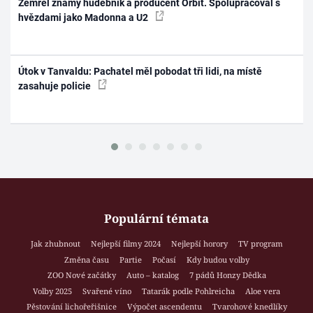
Zemřel známý hudebník a producent Orbit. Spolupracoval s
hvězdami jako Madonna a U2
Útok v Tanvaldu: Pachatel měl pobodat tři lidi, na místě
zasahuje policie
Populární témata
Jak zhubnout
Nejlepší filmy 2024
Nejlepší horory
TV program
Změna času
Partie
Počasí
Kdy budou volby
ZOO Nové začátky
Auto – katalog
7 pádů Honzy Dědka
Volby 2025
Svařené víno
Tatarák podle Pohlreicha
Aloe vera
Pěstování lichořeřišnice
Výpočet ascendentu
Tvarohové knedlíky