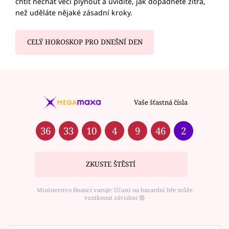
chtít nechat věci plynout a uvidíte, jak dopadnete zítra,
než uděláte nějaké zásadní kroky.
CELÝ HOROSKOP PRO DNEŠNÍ DEN
Vaše šťastná čísla
36
33
10
4
9
46
2
ZKUSTE ŠTĚSTÍ
Ministerstvo financí varuje: Účastí na hazardní hře může
vzniknout závislost ⑱