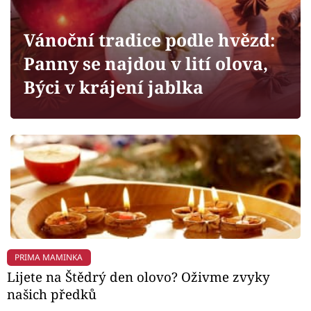
Horoskopy
Sledujte prima+
Vánoční tradice podle hvězd:
Panny se najdou v lití olova,
Filmový festival Karlovy Vary
Býci v krájení jablka
Pořady
Mámy sobě
Přihlášení
Sledujte nás
PRIMA MAMINKA
Lijete na Štědrý den olovo? Oživme zvyky
našich předků