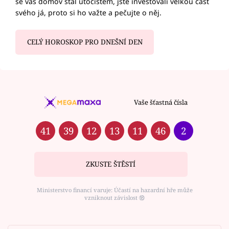
se váš domov stal útočištěm, jste investovali velkou část
svého já, proto si ho važte a pečujte o něj.
CELÝ HOROSKOP PRO DNEŠNÍ DEN
Vaše šťastná čísla
41
39
12
13
11
46
2
ZKUSTE ŠTĚSTÍ
Ministerstvo financí varuje: Účastí na hazardní hře může
vzniknout závislost ⑱