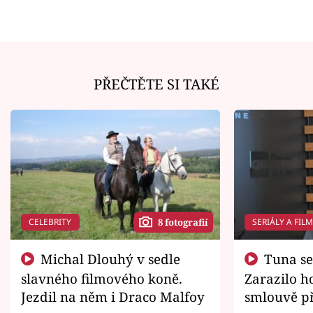
PŘEČTĚTE SI TAKÉ
CELEBRITY
SERIÁLY A FIL
8 fotografií
Michal Dlouhý v sedle
Tuna se chtěl vrátit domů.
slavného filmového koně.
Zarazilo ho
Jezdil na něm i Draco Malfoy
smlouvě př