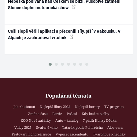
Nebeská podívaná nad Českem se blíží. Působivé zatmění
Slunce doplní meteorická show
Češi slepě věřili aplikaci a přecenili síly, píší v Rakousku. V
Alpách je zachraňoval vrtulník
Populární témata
Jak zhubnout
Nejlepší filmy 2024
Nejlepší horory
TV program
Změna času
Partie
Počasí
Kdy budou volby
ZOO Nové začátky
Auto – katalog
7 pádů Honzy Dědka
Volby 2025
Svařené víno
Tatarák podle Pohlreicha
Aloe vera
Pěstování lichořeřišnice
Výpočet ascendentu
Tvarohové knedlíky