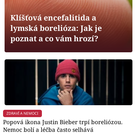
Horoskopy
Sledujte prima+
Klíšťová encefalitida a
lymská borelióza: Jak je
Filmový festival Karlovy Vary
poznat a co vám hrozí?
Pořady
Mámy sobě
Přihlášení
Sledujte nás
ZDRAVÍ A NEMOCI
Popová ikona Justin Bieber trpí boreliózou.
Nemoc bolí a léčba často selhává