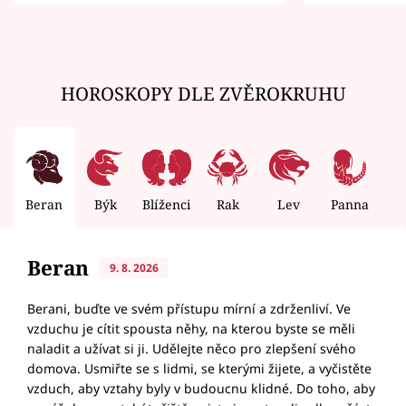
zemřít
HOROSKOPY DLE ZVĚROKRUHU
Beran
Býk
Blíženci
Rak
Lev
Panna
V
Beran
9. 8. 2026
Berani, buďte ve svém přístupu mírní a zdrženliví. Ve
vzduchu je cítit spousta něhy, na kterou byste se měli
naladit a užívat si ji. Udělejte něco pro zlepšení svého
domova. Usmiřte se s lidmi, se kterými žijete, a vyčistěte
vzduch, aby vztahy byly v budoucnu klidné. Do toho, aby