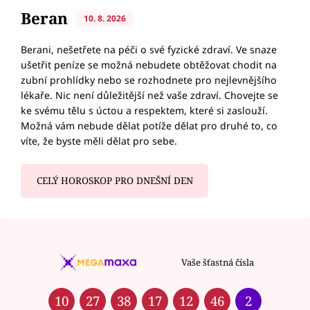
Beran
10. 8. 2026
Berani, nešetřete na péči o své fyzické zdraví. Ve snaze
ušetřit peníze se možná nebudete obtěžovat chodit na
zubní prohlídky nebo se rozhodnete pro nejlevnějšího
lékaře. Nic není důležitější než vaše zdraví. Chovejte se
ke svému tělu s úctou a respektem, které si zaslouží.
Možná vám nebude dělat potíže dělat pro druhé to, co
víte, že byste měli dělat pro sebe.
CELÝ HOROSKOP PRO DNEŠNÍ DEN
Vaše šťastná čísla
10
27
38
17
12
46
2