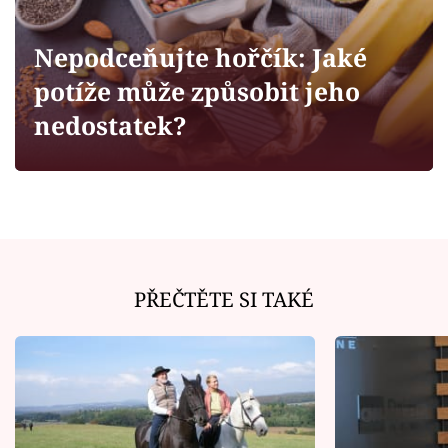
Horoskopy
Sledujte prima+
Nepodceňujte hořčík: Jaké
potíže může způsobit jeho
Filmový festival Karlovy Vary
nedostatek?
Pořady
Mámy sobě
Přihlášení
PŘEČTĚTE SI TAKÉ
Sledujte nás