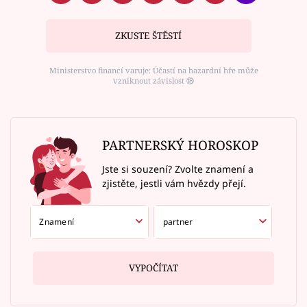
ZKUSTE ŠTĚSTÍ
Ministerstvo financí varuje: Účastí na hazardní hře může
vzniknout závislost ⑱
PARTNERSKÝ HOROSKOP
Jste si souzení? Zvolte znamení a
zjistěte, jestli vám hvězdy přejí.
VYPOČÍTAT