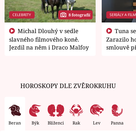
CELEBRITY
SERIÁLY A FIL
8 fotografií
Michal Dlouhý v sedle
Tuna se chtěl vrátit domů.
slavného filmového koně.
Zarazilo ho
Jezdil na něm i Draco Malfoy
smlouvě př
zemřít
HOROSKOPY DLE ZVĚROKRUHU
Beran
Býk
Blíženci
Rak
Lev
Panna
V