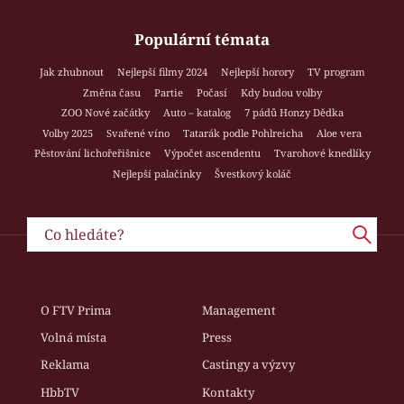
Populární témata
Jak zhubnout
Nejlepší filmy 2024
Nejlepší horory
TV program
Změna času
Partie
Počasí
Kdy budou volby
ZOO Nové začátky
Auto – katalog
7 pádů Honzy Dědka
Volby 2025
Svařené víno
Tatarák podle Pohlreicha
Aloe vera
Pěstování lichořeřišnice
Výpočet ascendentu
Tvarohové knedlíky
Nejlepší palačinky
Švestkový koláč
O FTV Prima
Management
Volná místa
Press
Reklama
Castingy a výzvy
HbbTV
Kontakty