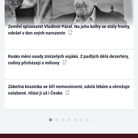
Zemřel spisovatel Vladimír Páral. Na jeho knihy se stály fronty,
odešel v den svých narozenin
Rusko mění osudy zmizelých vojáků. Z padlých dělá dezertéry,
rodiny přicházejí o miliony
Zákeřná kvasinka se šíří nemocnicemi, odolá lékům a ohrožuje
oslabené. Hlásí ji už i Česko