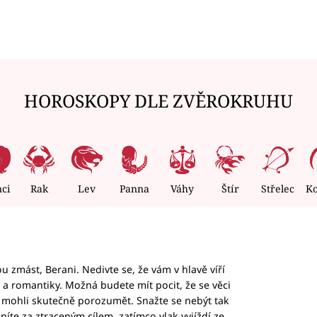
HOROSKOPY DLE ZVĚROKRUHU
nci
Rak
Lev
Panna
Váhy
Štír
Střelec
K
 zmást, Berani. Nedivte se, že vám v hlavě víří
ky a romantiky. Možná budete mít pocit, že se věci
jim mohli skutečně porozumět. Snažte se nebýt tak
honíte za ztraceným cílem, zatímco vlak vyjíždí ze