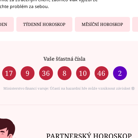
echte problém za sebou.
DEN
TÝDENNÍ HOROSKOP
MĚSÍČNÍ HOROSKOP
Vaše šťastná čísla
17
9
36
8
10
46
2
Ministerstvo financí varuje: Účastí na hazardní hře může vzniknout závislost ⑱
PARTNERSKÝ HOROSKOP