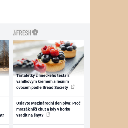
Tartaletky z lineckého těsta s
vanilkovým krémem a lesním
ovocem podle Bread Society
Oslavte Mezinárodní den piva: Proč
mrazák ničí chuť a kdy v horku
atr
vsadit na šnyt?