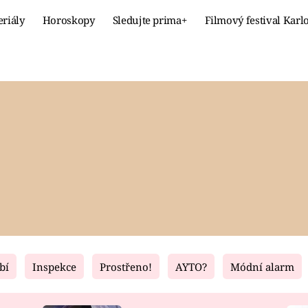
eriály
Horoskopy
Sledujte prima+
Filmový festival Karl
Celebrity
Recept
MÓDA A KRÁSA
HLAVNÍ JÍ
VZTAHY A SEX
SLADKÉ
PRIMA MAMINKA
ZDRAVÉ
bí
Inspekce
Prostřeno!
AYTO?
Módní alarm
Fresh
Living
RECEPTY
BYDLENÍ