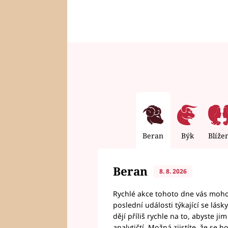
Beran
Býk
Blíže
Beran
8. 8. 2026
Rychlé akce tohoto dne vás mohou
poslední události týkající se lás
dějí příliš rychle na to, abyste 
analytičtí. Možná zjistíte, že se 