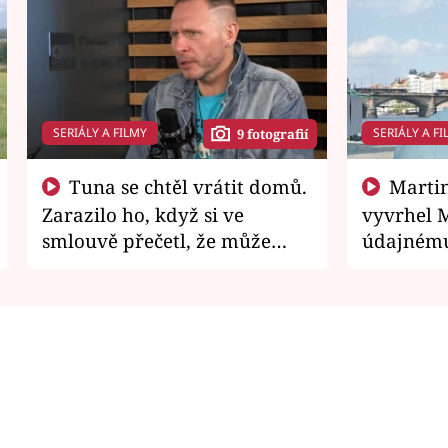
SERIÁLY A FILMY
SERIÁLY A FI
9 fotografií
Tuna se chtěl vrátit domů.
Martin Písařík jako
Zarazilo ho, když si ve
vyvrhel 
smlouvě přečetl, že může
údajnému
zemřít
je v nemil