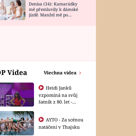
Denisa (34): Kamarádky
mě přemluvily k dámské
jízdě. Manžel mě po
návratu zaskočil
P Videa
Všechna videa
Heidi Janků
vzpomíná na svůj
šatník z 80. let -
Shopaholičky
AYTO - Za scénou
natáčení v Thajsku