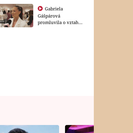
Gabriela
Gášpárová
promluvila o vztahu
a zakládání rodiny