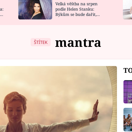
Velká věštba na srpen
NOVINKY
ZAHRADA
a:
podle Helen Stanku:
y
Býkům se bude dařit,
VIDEORECEPTY
DESIGN
Vodnáře čeká jízda
mantra
ŠTÍTEK
TO