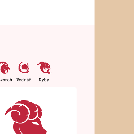
ozoroh
Vodnář
Ryby