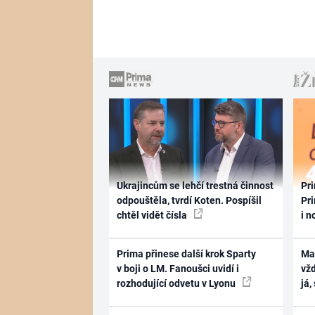
Ukrajincům se lehčí trestná činnost
Pri
odpouštěla, tvrdí Koten. Pospíšil
Pri
chtěl vidět čísla
i n
Prima přinese další krok Sparty
Ma
v boji o LM. Fanoušci uvidí i
vž
rozhodující odvetu v Lyonu
já,