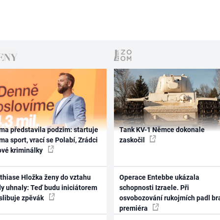
ma představila podzim: startuje
Tank KV-1 Němce dokonale
ma sport, vrací se Polabí, Zrádci
zaskočil
ové kriminálky
thiase Hložka ženy do vztahu
Operace Entebbe ukázala
dy uhnaly: Teď budu iniciátorem
schopnosti Izraele. Při
 slibuje zpěvák
osvobozování rukojmích padl br
premiéra