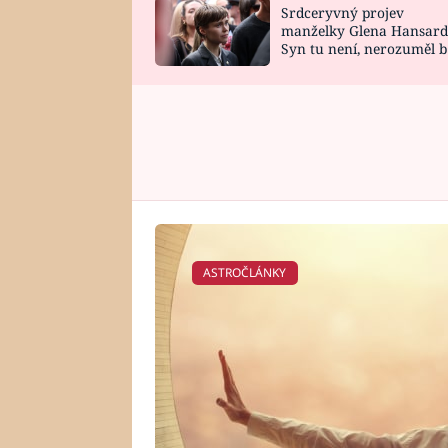
Srdceryvný projev
SNÁŘ
CELEBRITY
manželky Glena Hansard
Syn tu není, nerozuměl b
HOROSKOP NA
VAŘENÍ
tomu, vysvětlila
ROK 2023
ASTROČLÁNKY