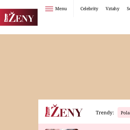
Menu
Celebrity
Vztahy
S
Seriály
Životní styl
ZOO
DIETY A HUBNUTÍ
PROSTŘENO!
CESTOVÁNÍ A
DOVOLENÁ
DUCH
ZDRAVÍ
Trendy:
Pola
Horoskopy
Video
ASTROČLÁNKY
SERIÁLY