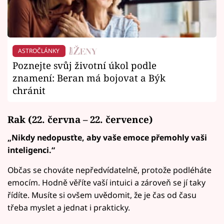
ASTROČLÁNKY
Poznejte svůj životní úkol podle
znamení: Beran má bojovat a Býk
chránit
Rak (22. června – 22. července)
„Nikdy nedopusťte, aby vaše emoce přemohly vaši
inteligenci.“
Občas se chováte nepředvídatelně, protože podléháte
emocím. Hodně věříte vaší intuici a zároveň se jí taky
řídíte. Musíte si ovšem uvědomit, že je čas od času
třeba myslet a jednat i prakticky.