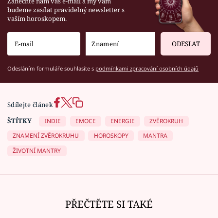
Zanechte nám váš e-mail a my vám
budeme zasílat pravidelný newsletter s
vaším horoskopem.
ODESLAT
Odesláním formuláře souhlasíte s
podmínkami zpracování osobních údajů
Sdílejte článek
ŠTÍTKY
INDIE
EMOCE
ENERGIE
ZVĚROKRUH
ZNAMENÍ ZVĚROKRUHU
HOROSKOPY
MANTRA
ŽIVOTNÍ MANTRY
PŘEČTĚTE SI TAKÉ