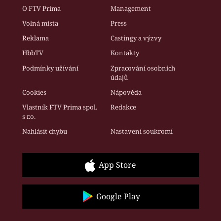
O FTV Prima
Management
Volná místa
Press
Reklama
Castingy a výzvy
HbbTV
Kontakty
Podmínky užívání
Zpracování osobních
údajů
Cookies
Nápověda
Vlastník FTV Prima spol.
Redakce
s r.o.
Nahlásit chybu
Nastavení soukromí
App Store
Google Play