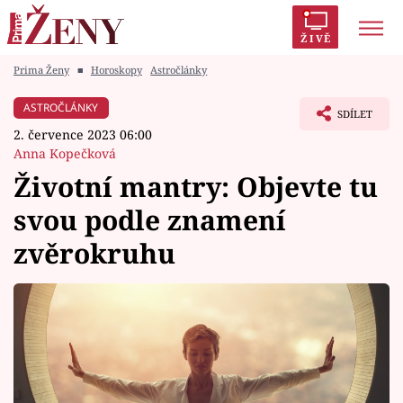
ŽIVĚ
Prima Ženy
■
Horoskopy
Astročlánky
Trendy:
Polabí
Inspekce
Prostřeno!
AYTO?
ASTROČLÁNKY
SDÍLET
Módní alarm
Zrádci
Proměny
2. července 2023 06:00
Anna Kopečková
Životní mantry: Objevte tu
svou podle znamení
Témata
zvěrokruhu
Celebrity
Vztahy
Seriály