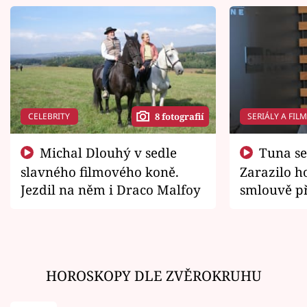
CELEBRITY
SERIÁLY A FIL
8 fotografií
Michal Dlouhý v sedle
Tuna se chtěl vrátit domů.
slavného filmového koně.
Zarazilo ho
Jezdil na něm i Draco Malfoy
smlouvě př
zemřít
HOROSKOPY DLE ZVĚROKRUHU