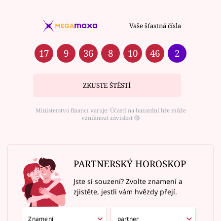
Vaše šťastná čísla
17
9
36
8
10
46
2
ZKUSTE ŠTĚSTÍ
Ministerstvo financí varuje: Účastí na hazardní hře může
vzniknout závislost ⑱
PARTNERSKÝ HOROSKOP
Jste si souzení? Zvolte znamení a
zjistěte, jestli vám hvězdy přejí.