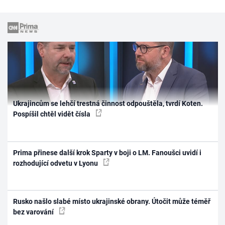
Ukrajincům se lehčí trestná činnost odpouštěla, tvrdí Koten.
Pospíšil chtěl vidět čísla
Prima přinese další krok Sparty v boji o LM. Fanoušci uvidí i
rozhodující odvetu v Lyonu
Rusko našlo slabé místo ukrajinské obrany. Útočit může téměř
bez varování