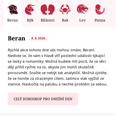
Beran
Býk
Blíženci
Rak
Lev
Panna
V
Beran
8. 8. 2026
Rychlé akce tohoto dne vás mohou zmást, Berani.
Nedivte se, že vám v hlavě víří poslední události týkající
se lásky a romantiky. Možná budete mít pocit, že se věci
dějí příliš rychle na to, abyste jim mohli skutečně
porozumět. Snažte se nebýt tak analytičtí. Možná zjistíte,
že se honíte za ztraceným cílem, zatímco vlak vyjíždí ze
stanice. Naskočte na palubu a nechte problém za sebou.
CELÝ HOROSKOP PRO DNEŠNÍ DEN