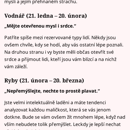
mysli a jejím přehnaném strachu.
Vodnář (21. ledna – 20. února)
„Mějte otevřenou mysl i srdce.“
Patříte spíše mezi rezervované typy lidí. Někdy jsou
ovšem chvíle, kdy se hodí, aby vás ostatní lépe poznali.
Na druhou stranu i vy byste měli občas otevřít své
srdce a přijmout lidi, kteří jsou vám blízcí a na nichž
vám záleží.
Ryby (21. února – 20. března)
„Nepřemýšlejte, nechte to prostě plavat.“
Jste velmi intelektuálně laděni a máte tendenci
analyzovat každou maličkost, která se vás jenom
dotkne. Bude se vám ovšem žít mnohem lépe, když nad
vším nebudete tolik přemýšlet. Leckdy je lepší nechat