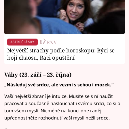
ASTROČLÁNKY
Největší strachy podle horoskopu: Býci se
bojí chaosu, Raci opuštění
Váhy (23. září – 23. října)
„Následuj své srdce, ale vezmi s sebou i mozek.“
Vaší největší zbraní je intuice. Musíte se s ní naučit
pracovat a současně naslouchat i svému srdci, co si o
tom všem myslí. Nicméně na konci dne raději
upřednostněte rozhodnutí vaší mysli nežli srdce.