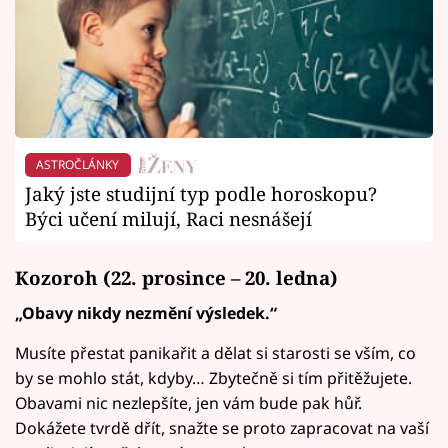
ASTROČLÁNKY
Jaký jste studijní typ podle horoskopu?
Býci učení milují, Raci nesnášejí
Kozoroh (22. prosince – 20. ledna)
„Obavy nikdy nezmění výsledek.“
Musíte přestat panikařit a dělat si starosti se vším, co
by se mohlo stát, kdyby… Zbytečně si tím přitěžujete.
Obavami nic nezlepšíte, jen vám bude pak hůř.
Dokážete tvrdě dřít, snažte se proto zapracovat na vaší