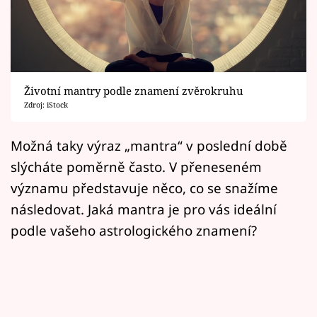
Horoskopy
Sledujte prima+
Filmový festival Karlovy Vary
Životní mantry podle znamení zvěrokruhu
Pořady
Zdroj: iStock
Mámy sobě
Možná taky výraz „mantra“ v poslední době
slýcháte poměrně často. V přeneseném
Přihlášení
významu představuje něco, co se snažíme
následovat. Jaká mantra je pro vás ideální
podle vašeho astrologického znamení?
Sledujte nás