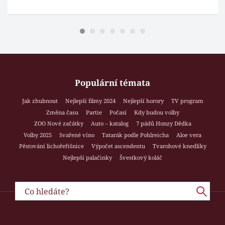
Populární témata
Jak zhubnout
Nejlepší filmy 2024
Nejlepší horory
TV program
Změna času
Partie
Počasí
Kdy budou volby
ZOO Nové začátky
Auto – katalog
7 pádů Honzy Dědka
Volby 2025
Svařené víno
Tatarák podle Pohlreicha
Aloe vera
Pěstování lichořeřišnice
Výpočet ascendentu
Tvarohové knedlíky
Nejlepší palačinky
Švestkový koláč