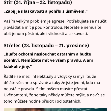
Štír (24. října – 22. listopadu)
„Zabij je s laskavostí a pohřbi s úsměvem.“
Vaším velkým problém je agrese. Potřebujete se naučit
ji ovládat a mít ji pod kontrolou. Nepřátele nemusíte
ubít jenom pěstmi, ale i vlídností a laskavostí.
Střelec (23. listopadu – 21. prosince)
„Buďte ochotni naslouchat ostatním a buďte
učenliví. Nemůžete mít ve všem pravdu. A ani
kdokoliv jiný.“
Řadíte se mezi intelektuály a vždycky si myslíte, že
děláte všechno správně a taky že jste jediní, kdo má
neustále pravdu. S tím ovšem musíte přestat.
Uvědomte si, že se taky někdy můžete mýlit, a navíc se
toho můžete hodně přiučit i od ostatních.