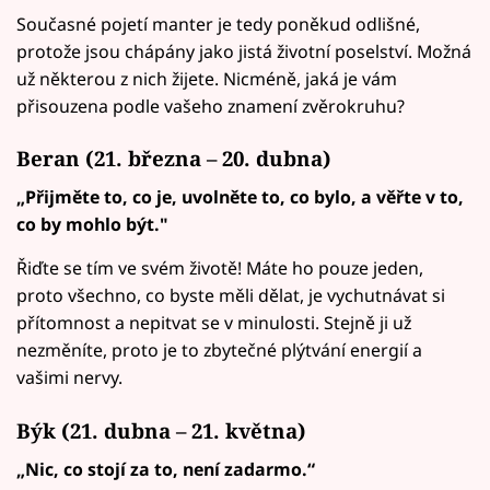
Současné pojetí manter je tedy poněkud odlišné,
protože jsou chápány jako jistá životní poselství. Možná
už některou z nich žijete. Nicméně, jaká je vám
přisouzena podle vašeho znamení zvěrokruhu?
Beran (21. března – 20. dubna)
„Přijměte to, co je, uvolněte to, co bylo, a věřte v to,
co by mohlo být."
Řiďte se tím ve svém životě! Máte ho pouze jeden,
proto všechno, co byste měli dělat, je vychutnávat si
přítomnost a nepitvat se v minulosti. Stejně ji už
nezměníte, proto je to zbytečné plýtvání energií a
vašimi nervy.
Býk (21. dubna – 21. května)
„Nic, co stojí za to, není zadarmo.“