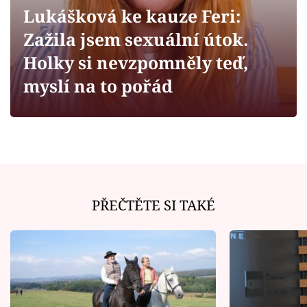
Horoskopy
Lukášková ke kauze Feri:
Sledujte prima+
Zažila jsem sexuální útok.
Holky si nevzpomněly teď,
Filmový festival Karlovy Vary
myslí na to pořád
Pořady
Mámy sobě
Přihlášení
PŘEČTĚTE SI TAKÉ
Sledujte nás