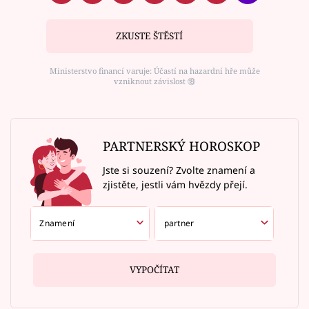
ZKUSTE ŠTĚSTÍ
Ministerstvo financí varuje: Účastí na hazardní hře může
vzniknout závislost ⑱
PARTNERSKÝ HOROSKOP
Jste si souzení? Zvolte znamení a
zjistěte, jestli vám hvězdy přejí.
VYPOČÍTAT