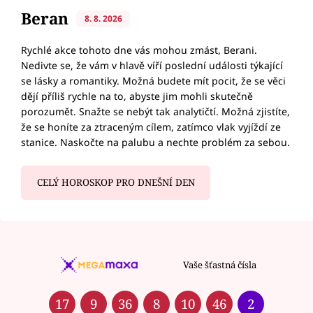
Beran
8. 8. 2026
Rychlé akce tohoto dne vás mohou zmást, Berani.
Nedivte se, že vám v hlavě víří poslední události týkající
se lásky a romantiky. Možná budete mít pocit, že se věci
dějí příliš rychle na to, abyste jim mohli skutečně
porozumět. Snažte se nebýt tak analytičtí. Možná zjistíte,
že se honíte za ztraceným cílem, zatímco vlak vyjíždí ze
stanice. Naskočte na palubu a nechte problém za sebou.
CELÝ HOROSKOP PRO DNEŠNÍ DEN
Vaše šťastná čísla
17
9
36
8
10
46
2