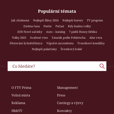
Populární témata
Jak zhubnout
Nejlepší filmy 2024
Nejlepší horory
TV program
Změna času
Partie
Počasí
Kdy budou volby
ZOO Nové začátky
Auto – katalog
7 pádů Honzy Dědka
Volby 2025
Svařené víno
Tatarák podle Pohlreicha
Aloe vera
Pěstování lichořeřišnice
Výpočet ascendentu
Tvarohové knedlíky
Nejlepší palačinky
Švestkový koláč
O FTV Prima
Management
Volná místa
Press
Reklama
Castingy a výzvy
HbbTV
Kontakty