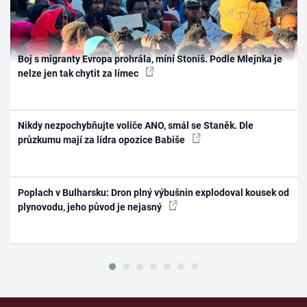
Boj s migranty Evropa prohrála, míní Stoniš. Podle Mlejnka je
nelze jen tak chytit za límec
Nikdy nezpochybňujte voliče ANO, smál se Staněk. Dle
průzkumu mají za lídra opozice Babiše
Poplach v Bulharsku: Dron plný výbušnin explodoval kousek od
plynovodu, jeho původ je nejasný