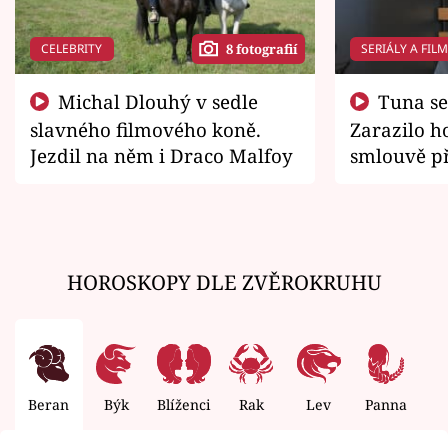
CELEBRITY
SERIÁLY A FIL
8 fotografií
Michal Dlouhý v sedle
Tuna se chtěl vrátit domů.
slavného filmového koně.
Zarazilo ho
Jezdil na něm i Draco Malfoy
smlouvě př
zemřít
HOROSKOPY DLE ZVĚROKRUHU
Beran
Býk
Blíženci
Rak
Lev
Panna
V