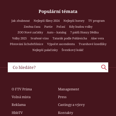
Populární témata
Jak zhubnout
Nejlepší filmy 2024
Nejlepší horory
TV program
Změna času
Partie
Počasí
Kdy budou volby
ZOO Nové začátky
Auto – katalog
7 pádů Honzy Dědka
Volby 2025
Svařené víno
Tatarák podle Pohlreicha
Aloe vera
Pěstování lichořeřišnice
Výpočet ascendentu
Tvarohové knedlíky
Nejlepší palačinky
Švestkový koláč
O FTV Prima
Management
Volná místa
Press
Reklama
Castingy a výzvy
HbbTV
Kontakty