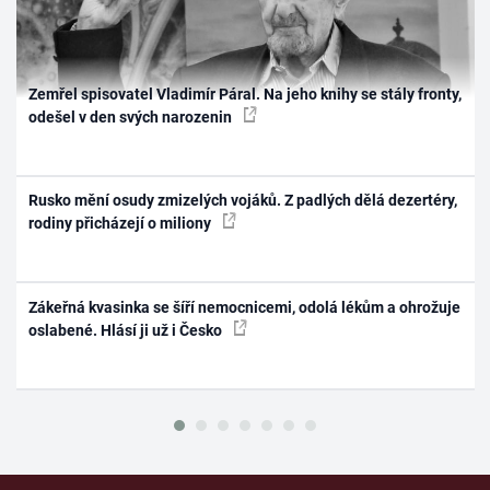
Zemřel spisovatel Vladimír Páral. Na jeho knihy se stály fronty,
odešel v den svých narozenin
Rusko mění osudy zmizelých vojáků. Z padlých dělá dezertéry,
rodiny přicházejí o miliony
Zákeřná kvasinka se šíří nemocnicemi, odolá lékům a ohrožuje
oslabené. Hlásí ji už i Česko