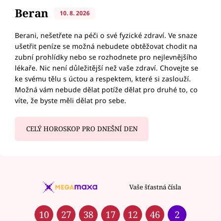
Beran
10. 8. 2026
Berani, nešetřete na péči o své fyzické zdraví. Ve snaze
ušetřit peníze se možná nebudete obtěžovat chodit na
zubní prohlídky nebo se rozhodnete pro nejlevnějšího
lékaře. Nic není důležitější než vaše zdraví. Chovejte se
ke svému tělu s úctou a respektem, které si zaslouží.
Možná vám nebude dělat potíže dělat pro druhé to, co
víte, že byste měli dělat pro sebe.
CELÝ HOROSKOP PRO DNEŠNÍ DEN
Vaše šťastná čísla
10
27
38
17
12
46
2