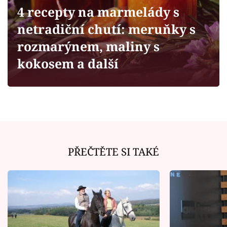
Horoskopy
4 recepty na marmelády s
Sledujte prima+
netradiční chutí: meruňky s
rozmarýnem, maliny s
Filmový festival Karlovy Vary
kokosem a další
Pořady
Mámy sobě
Přihlášení
PŘEČTĚTE SI TAKÉ
Sledujte nás