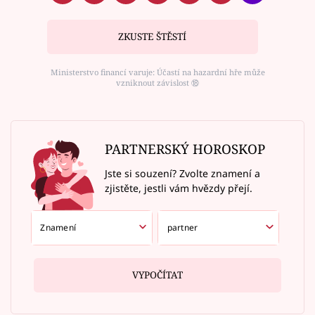
ZKUSTE ŠTĚSTÍ
Ministerstvo financí varuje: Účastí na hazardní hře může
vzniknout závislost ⑱
PARTNERSKÝ HOROSKOP
Jste si souzení? Zvolte znamení a
zjistěte, jestli vám hvězdy přejí.
VYPOČÍTAT