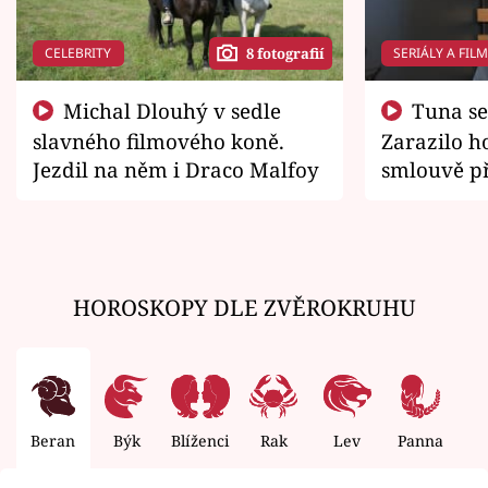
CELEBRITY
SERIÁLY A FIL
8 fotografií
Michal Dlouhý v sedle
Tuna se chtěl vrátit domů.
slavného filmového koně.
Zarazilo ho
Jezdil na něm i Draco Malfoy
smlouvě př
zemřít
HOROSKOPY DLE ZVĚROKRUHU
Beran
Býk
Blíženci
Rak
Lev
Panna
V