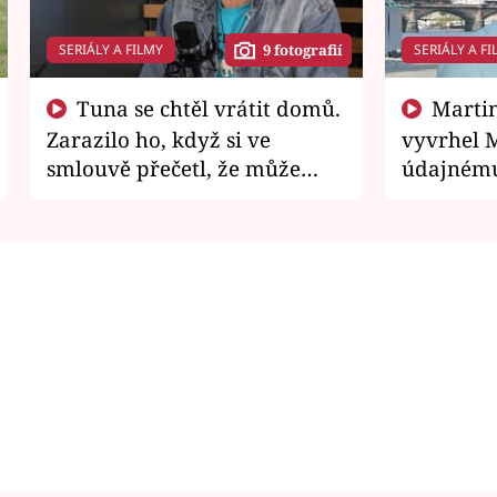
SERIÁLY A FILMY
SERIÁLY A FI
9 fotografií
Tuna se chtěl vrátit domů.
Martin Písařík jako
Zarazilo ho, když si ve
vyvrhel 
smlouvě přečetl, že může
údajnému
zemřít
je v nemil