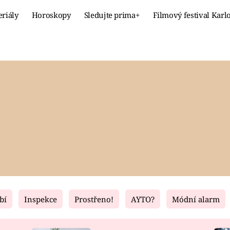
eriály
Horoskopy
Sledujte prima+
Filmový festival Karl
Celebrity
Recept
MÓDA A KRÁSA
HLAVNÍ JÍ
VZTAHY A SEX
SLADKÉ
PRIMA MAMINKA
ZDRAVÉ
bí
Inspekce
Prostřeno!
AYTO?
Módní alarm
Fresh
Living
RECEPTY
BYDLENÍ