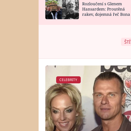
Rozloučení s Glenem
SNÁŘ
CELEBRITY
Hansardem: Proutěná
rakev, dojemná řeč Bona
HOROSKOP NA
VAŘENÍ
zpěv Irglové s Vedderem
ROK 2023
ŠTÍ
CELEBRITY