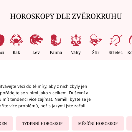
HOROSKOPY DLE ZVĚROKRUHU
nci
Rak
Lev
Panna
Váhy
Štír
Střelec
K
vávejte věci do té míry, aby z nich zbyly jen
ypořádejte se s nimi jako s celkem. Duševní a
 mít tendenci více zajímat. Neměli byste se je
oříte více problémů, než s jakými jste začali.
DEN
TÝDENNÍ HOROSKOP
MĚSÍČNÍ HOROSKOP