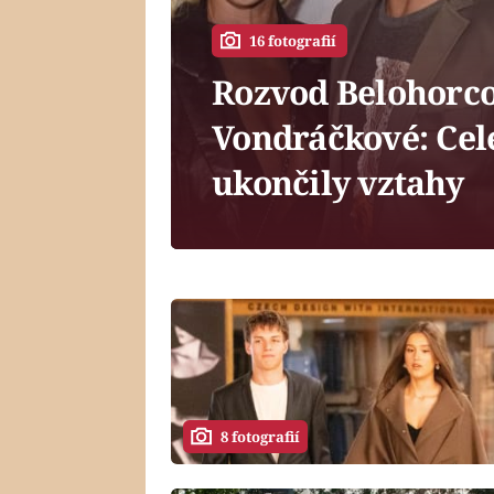
16 fotografií
Rozvod Belohorco
Vondráčkové: Cele
ukončily vztahy
8 fotografií