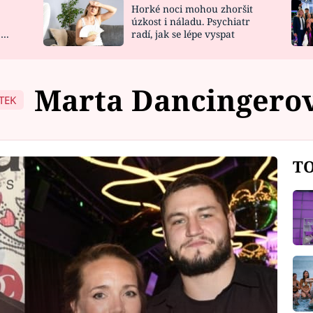
Horké noci mohou zhoršit
NOVINKY
ZAHRADA
úzkost i náladu. Psychiatr
 a
radí, jak se lépe vyspat
VIDEORECEPTY
DESIGN
Marta Dancingero
TEK
TO