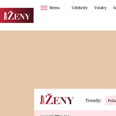
Menu
Celebrity
Vztahy
S
Seriály
Životní styl
ZOO
DIETY A HUBNUTÍ
PROSTŘENO!
CESTOVÁNÍ A
DOVOLENÁ
DUCH
ZDRAVÍ
Trendy:
Pola
Horoskopy
Video
ASTROČLÁNKY
SERIÁLY