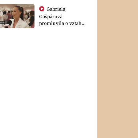
Gabriela
Gášpárová
promluvila o vztahu
a zakládání rodiny