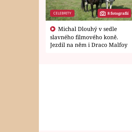
CELEBRITY
8 fotografií
Michal Dlouhý v sedle
slavného filmového koně.
Jezdil na něm i Draco Malfoy