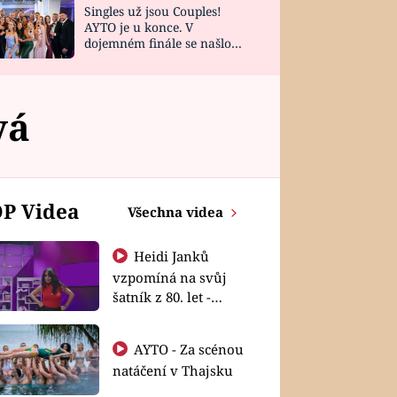
Singles už jsou Couples!
AYTO je u konce. V
dojemném finále se našlo
všech 10 Perfect Matchů
vá
P Videa
Všechna videa
Heidi Janků
vzpomíná na svůj
šatník z 80. let -
Shopaholičky
AYTO - Za scénou
natáčení v Thajsku