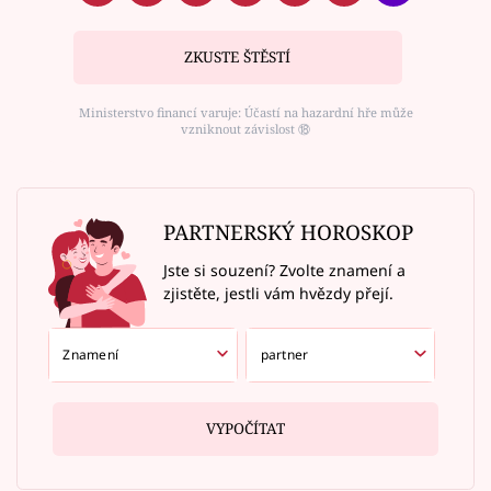
ZKUSTE ŠTĚSTÍ
Ministerstvo financí varuje: Účastí na hazardní hře může
vzniknout závislost ⑱
PARTNERSKÝ HOROSKOP
Jste si souzení? Zvolte znamení a
zjistěte, jestli vám hvězdy přejí.
VYPOČÍTAT