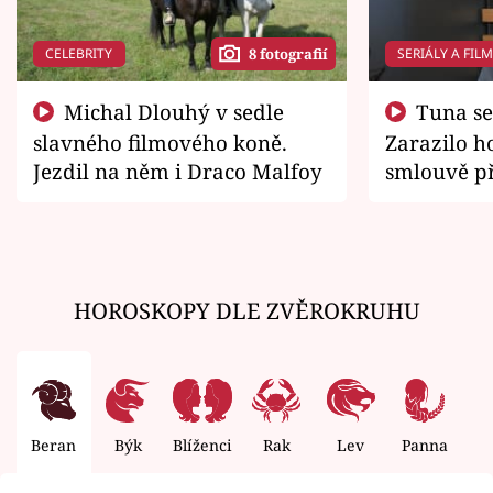
CELEBRITY
SERIÁLY A FIL
8 fotografií
Michal Dlouhý v sedle
Tuna se chtěl vrátit domů.
slavného filmového koně.
Zarazilo ho
Jezdil na něm i Draco Malfoy
smlouvě př
zemřít
HOROSKOPY DLE ZVĚROKRUHU
Beran
Býk
Blíženci
Rak
Lev
Panna
V