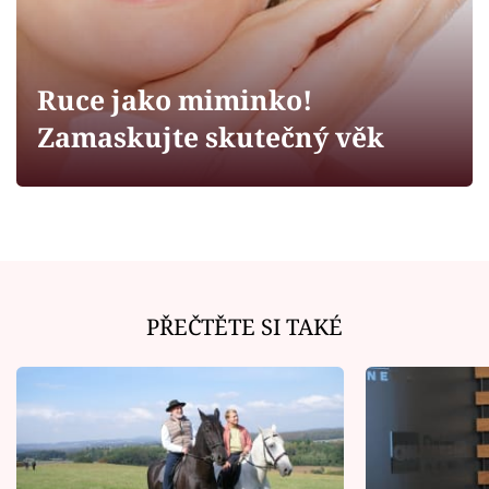
Horoskopy
Sledujte prima+
Ruce jako miminko!
Filmový festival Karlovy Vary
Zamaskujte skutečný věk
Pořady
Mámy sobě
Přihlášení
PŘEČTĚTE SI TAKÉ
Sledujte nás