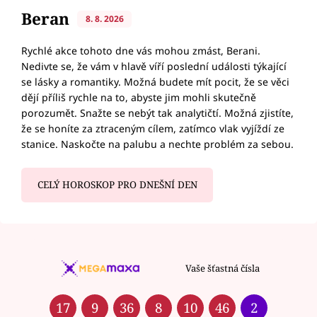
Beran
8. 8. 2026
Rychlé akce tohoto dne vás mohou zmást, Berani.
Nedivte se, že vám v hlavě víří poslední události týkající
se lásky a romantiky. Možná budete mít pocit, že se věci
dějí příliš rychle na to, abyste jim mohli skutečně
porozumět. Snažte se nebýt tak analytičtí. Možná zjistíte,
že se honíte za ztraceným cílem, zatímco vlak vyjíždí ze
stanice. Naskočte na palubu a nechte problém za sebou.
CELÝ HOROSKOP PRO DNEŠNÍ DEN
Vaše šťastná čísla
17
9
36
8
10
46
2