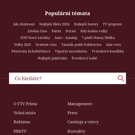
Populární témata
Jak zhubnout
Nejlepší filmy 2024
Nejlepší horory
TV program
Změna času
Partie
Počasí
Kdy budou volby
ZOO Nové začátky
Auto – katalog
7 pádů Honzy Dědka
Volby 2025
Svařené víno
Tatarák podle Pohlreicha
Aloe vera
Pěstování lichořeřišnice
Výpočet ascendentu
Tvarohové knedlíky
Nejlepší palačinky
Švestkový koláč
O FTV Prima
Management
Volná místa
Press
Reklama
Castingy a výzvy
HbbTV
Kontakty