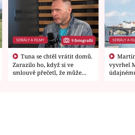
SERIÁLY A FILMY
SERIÁLY A FI
9 fotografií
Tuna se chtěl vrátit domů.
Martin Písařík jako
Zarazilo ho, když si ve
vyvrhel 
smlouvě přečetl, že může
údajnému
zemřít
je v nemil