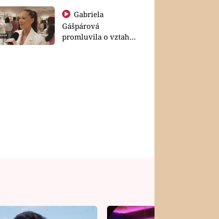
Gabriela
Gášpárová
promluvila o vztahu
a zakládání rodiny