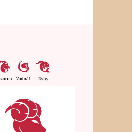
ozoroh
Vodnář
Ryby