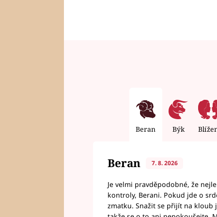
Beran
Býk
Blíže
Beran
7. 8. 2026
Je velmi pravděpodobné, že nejl
kontroly, Berani. Pokud jde o srde
zmatku. Snažit se přijít na klou
takže se o to ani nepokoušejte. M