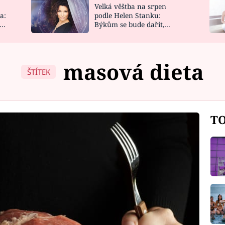
Velká věštba na srpen
NOVINKY
ZAHRADA
a:
podle Helen Stanku:
y
Býkům se bude dařit,
VIDEORECEPTY
DESIGN
Vodnáře čeká jízda
masová dieta
ŠTÍTEK
TO