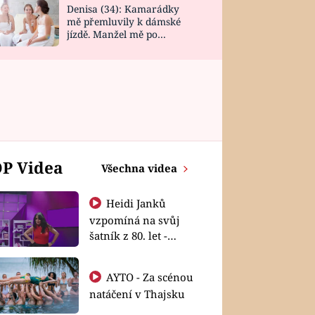
Denisa (34): Kamarádky
mě přemluvily k dámské
jízdě. Manžel mě po
návratu zaskočil
P Videa
Všechna videa
Heidi Janků
vzpomíná na svůj
šatník z 80. let -
Shopaholičky
AYTO - Za scénou
natáčení v Thajsku