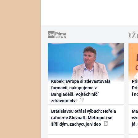
Kubek: Evropa si zdevastovala
Pri
farmacii, nakupujeme v
Pri
Bangladéši. Vojtěch ničí
i n
zdravotnictví
Bratislavou otřásl výbuch: Hořela
Ma
rafinerie Slovnaft. Metropolí se
vž
šířil dým, zachycuje video
já,