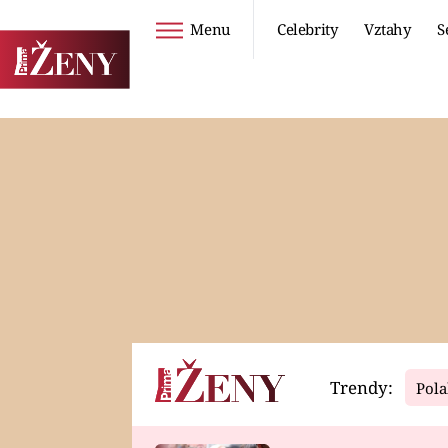
Menu
Celebrity
Vztahy
S
Seriály
Životní styl
ZOO
DIETY A HUBNUTÍ
PROSTŘENO!
CESTOVÁNÍ A
DOVOLENÁ
DUCH
ZDRAVÍ
Trendy:
Pola
Horoskopy
Video
ASTROČLÁNKY
SERIÁLY