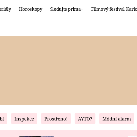
eriály
Horoskopy
Sledujte prima+
Filmový festival Karl
Celebrity
Recept
MÓDA A KRÁSA
HLAVNÍ JÍ
VZTAHY A SEX
SLADKÉ
PRIMA MAMINKA
ZDRAVÉ
bí
Inspekce
Prostřeno!
AYTO?
Módní alarm
Fresh
Living
RECEPTY
BYDLENÍ