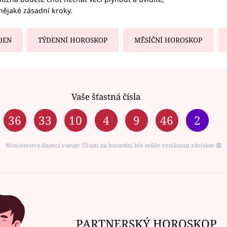
nějaké zásadní kroky.
DEN
TÝDENNÍ HOROSKOP
MĚSÍČNÍ HOROSKOP
Vaše šťastná čísla
36
33
10
4
9
46
2
Ministerstvo financí varuje: Účastí na hazardní hře může vzniknout závislost ⑱
PARTNERSKÝ HOROSKOP