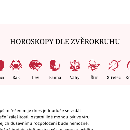
HOROSKOPY DLE ZVĚROKRUHU
nci
Rak
Lev
Panna
Váhy
Štír
Střelec
K
epším řešením je dnes jednoduše se vzdát
ční záležitosti, ostatní lidé mohou být ve víru
b jejich duševnímu rozpoložení bude nemožné,
ožná budete chtít nechat věci plynout a uvidíte,