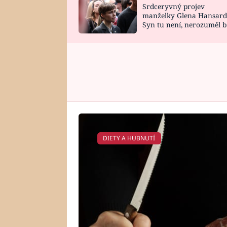
Srdceryvný projev
SNÁŘ
CELEBRITY
manželky Glena Hansard
Syn tu není, nerozuměl b
HOROSKOP NA
VAŘENÍ
tomu, vysvětlila
ROK 2023
DIETY A HUBNUTÍ