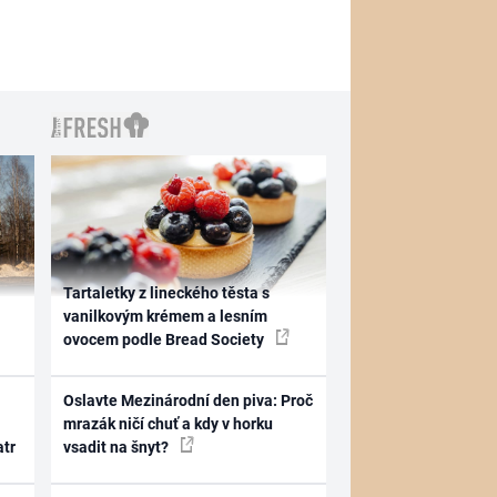
Tartaletky z lineckého těsta s
vanilkovým krémem a lesním
ovocem podle Bread Society
Oslavte Mezinárodní den piva: Proč
mrazák ničí chuť a kdy v horku
atr
vsadit na šnyt?