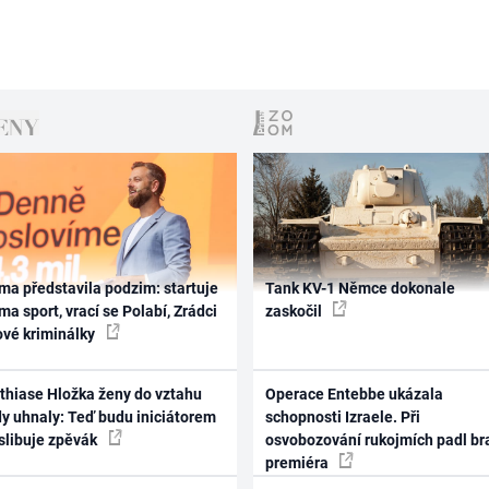
ma představila podzim: startuje
Tank KV-1 Němce dokonale
ma sport, vrací se Polabí, Zrádci
zaskočil
ové kriminálky
thiase Hložka ženy do vztahu
Operace Entebbe ukázala
dy uhnaly: Teď budu iniciátorem
schopnosti Izraele. Při
 slibuje zpěvák
osvobozování rukojmích padl br
premiéra