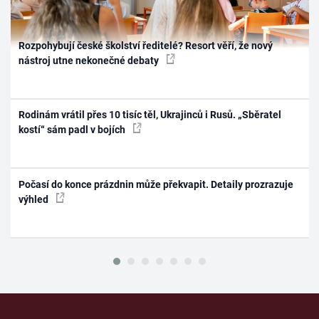
Rozpohybují české školství ředitelé? Resort věří, že nový
nástroj utne nekonečné debaty
Rodinám vrátil přes 10 tisíc těl, Ukrajinců i Rusů. „Sběratel
kostí“ sám padl v bojích
Počasí do konce prázdnin může překvapit. Detaily prozrazuje
výhled