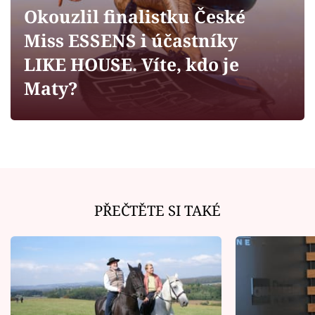
Horoskopy
Okouzlil finalistku České
Sledujte prima+
Miss ESSENS i účastníky
LIKE HOUSE. Víte, kdo je
Filmový festival Karlovy Vary
Maty?
Pořady
Mámy sobě
Přihlášení
PŘEČTĚTE SI TAKÉ
Sledujte nás