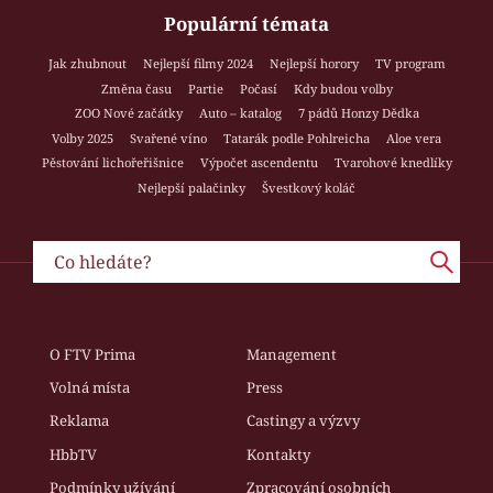
Populární témata
Jak zhubnout
Nejlepší filmy 2024
Nejlepší horory
TV program
Změna času
Partie
Počasí
Kdy budou volby
ZOO Nové začátky
Auto – katalog
7 pádů Honzy Dědka
Volby 2025
Svařené víno
Tatarák podle Pohlreicha
Aloe vera
Pěstování lichořeřišnice
Výpočet ascendentu
Tvarohové knedlíky
Nejlepší palačinky
Švestkový koláč
O FTV Prima
Management
Volná místa
Press
Reklama
Castingy a výzvy
HbbTV
Kontakty
Podmínky užívání
Zpracování osobních