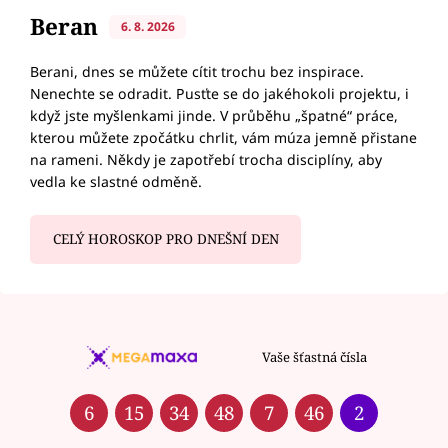
Beran
6. 8. 2026
Berani, dnes se můžete cítit trochu bez inspirace.
Nenechte se odradit. Pusťte se do jakéhokoli projektu, i
když jste myšlenkami jinde. V průběhu „špatné“ práce,
kterou můžete zpočátku chrlit, vám múza jemně přistane
na rameni. Někdy je zapotřebí trocha disciplíny, aby
vedla ke slastné odměně.
CELÝ HOROSKOP PRO DNEŠNÍ DEN
Vaše šťastná čísla
6
15
34
48
7
46
2