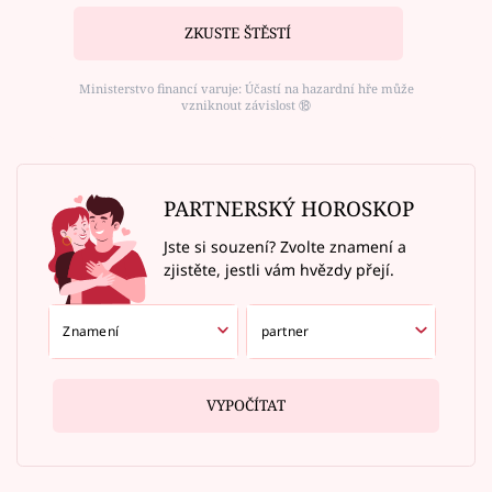
ZKUSTE ŠTĚSTÍ
Ministerstvo financí varuje: Účastí na hazardní hře může
vzniknout závislost ⑱
PARTNERSKÝ HOROSKOP
Jste si souzení? Zvolte znamení a
zjistěte, jestli vám hvězdy přejí.
VYPOČÍTAT