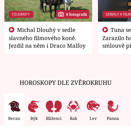
CELEBRITY
SERIÁLY A FIL
8 fotografií
Michal Dlouhý v sedle
Tuna se chtěl vrátit domů.
slavného filmového koně.
Zarazilo ho
Jezdil na něm i Draco Malfoy
smlouvě př
zemřít
HOROSKOPY DLE ZVĚROKRUHU
Beran
Býk
Blíženci
Rak
Lev
Panna
V