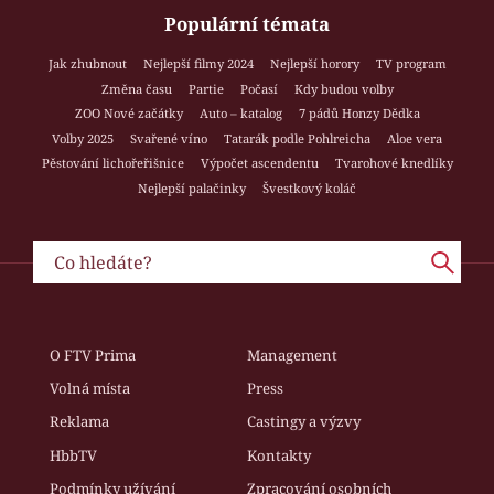
Populární témata
Jak zhubnout
Nejlepší filmy 2024
Nejlepší horory
TV program
Změna času
Partie
Počasí
Kdy budou volby
ZOO Nové začátky
Auto – katalog
7 pádů Honzy Dědka
Volby 2025
Svařené víno
Tatarák podle Pohlreicha
Aloe vera
Pěstování lichořeřišnice
Výpočet ascendentu
Tvarohové knedlíky
Nejlepší palačinky
Švestkový koláč
O FTV Prima
Management
Volná místa
Press
Reklama
Castingy a výzvy
HbbTV
Kontakty
Podmínky užívání
Zpracování osobních