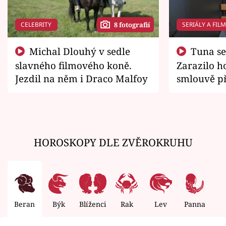
CELEBRITY
SERIÁLY A FIL
8 fotografií
Michal Dlouhý v sedle
Tuna se chtěl vrátit domů.
slavného filmového koně.
Zarazilo ho
Jezdil na něm i Draco Malfoy
smlouvě př
zemřít
HOROSKOPY DLE ZVĚROKRUHU
Beran
Býk
Blíženci
Rak
Lev
Panna
V