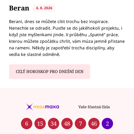
Beran
6. 8. 2026
Berani, dnes se můžete cítit trochu bez inspirace.
Nenechte se odradit. Pusťte se do jakéhokoli projektu, i
když jste myšlenkami jinde. V průběhu „špatné“ práce,
kterou můžete zpočátku chrlit, vám múza jemně přistane
na rameni. Někdy je zapotřebí trocha disciplíny, aby
vedla ke slastné odměně.
CELÝ HOROSKOP PRO DNEŠNÍ DEN
Vaše šťastná čísla
6
15
34
48
7
46
2