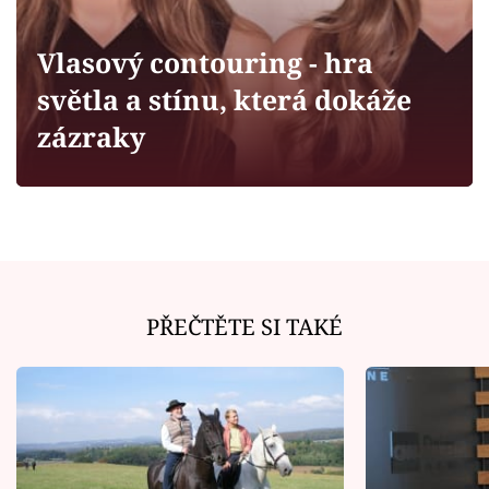
Horoskopy
Sledujte prima+
Vlasový contouring - hra
světla a stínu, která dokáže
Filmový festival Karlovy Vary
zázraky
Pořady
Mámy sobě
Přihlášení
PŘEČTĚTE SI TAKÉ
Sledujte nás