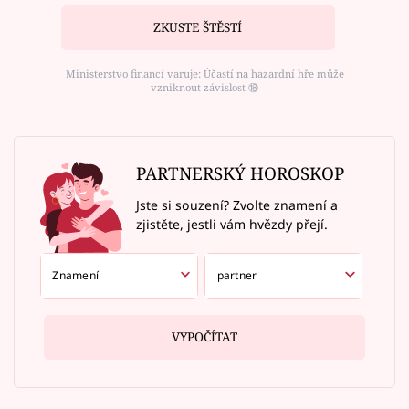
ZKUSTE ŠTĚSTÍ
Ministerstvo financí varuje: Účastí na hazardní hře může
vzniknout závislost ⑱
PARTNERSKÝ HOROSKOP
Jste si souzení? Zvolte znamení a
zjistěte, jestli vám hvězdy přejí.
VYPOČÍTAT