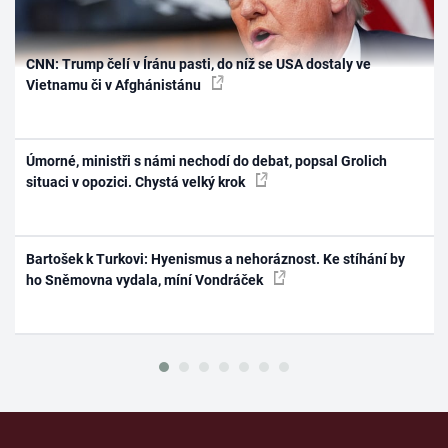
CNN: Trump čelí v Íránu pasti, do níž se USA dostaly ve
Vietnamu či v Afghánistánu
Úmorné, ministři s námi nechodí do debat, popsal Grolich
situaci v opozici. Chystá velký krok
Bartošek k Turkovi: Hyenismus a nehoráznost. Ke stíhání by
ho Sněmovna vydala, míní Vondráček