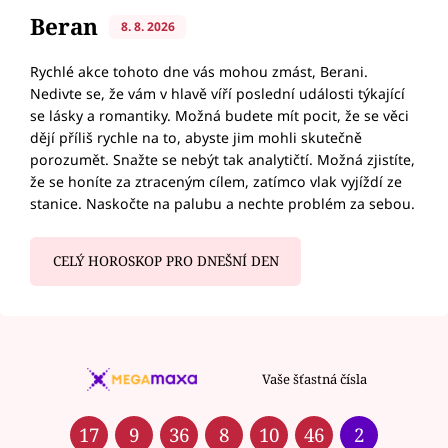
Beran
8. 8. 2026
Rychlé akce tohoto dne vás mohou zmást, Berani.
Nedivte se, že vám v hlavě víří poslední události týkající
se lásky a romantiky. Možná budete mít pocit, že se věci
dějí příliš rychle na to, abyste jim mohli skutečně
porozumět. Snažte se nebýt tak analytičtí. Možná zjistíte,
že se honíte za ztraceným cílem, zatímco vlak vyjíždí ze
stanice. Naskočte na palubu a nechte problém za sebou.
CELÝ HOROSKOP PRO DNEŠNÍ DEN
Vaše šťastná čísla
17
9
36
8
10
46
2