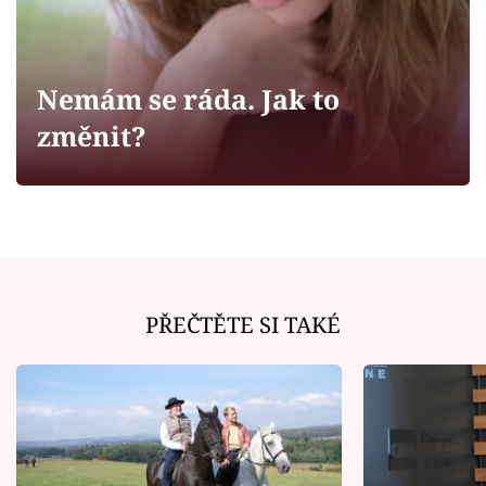
Horoskopy
Sledujte prima+
Nemám se ráda. Jak to
Filmový festival Karlovy Vary
změnit?
Pořady
Mámy sobě
Přihlášení
PŘEČTĚTE SI TAKÉ
Sledujte nás