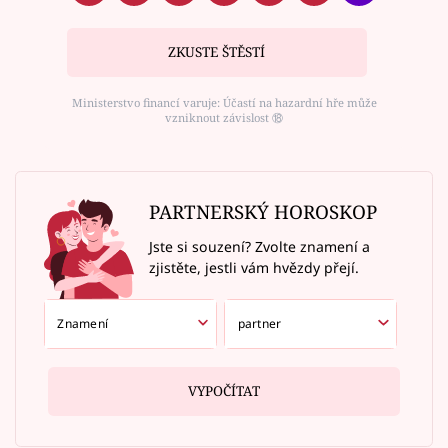
ZKUSTE ŠTĚSTÍ
Ministerstvo financí varuje: Účastí na hazardní hře může
vzniknout závislost ⑱
PARTNERSKÝ HOROSKOP
Jste si souzení? Zvolte znamení a
zjistěte, jestli vám hvězdy přejí.
VYPOČÍTAT