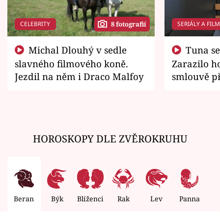
CELEBRITY
SERIÁLY A FIL
8 fotografií
Michal Dlouhý v sedle
Tuna se chtěl vrátit domů.
slavného filmového koně.
Zarazilo ho
Jezdil na něm i Draco Malfoy
smlouvě př
zemřít
HOROSKOPY DLE ZVĚROKRUHU
Beran
Býk
Blíženci
Rak
Lev
Panna
V