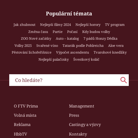
Populární témata
Jak zhubnout
Nejlepší filmy 2024
Nejlepší horory
TV program
Změna času
Partie
Počasí
Kdy budou volby
ZOO Nové začátky
Auto – katalog
7 pádů Honzy Dědka
Volby 2025
Svařené víno
Tatarák podle Pohlreicha
Aloe vera
Pěstování lichořeřišnice
Výpočet ascendentu
Tvarohové knedlíky
Nejlepší palačinky
Švestkový koláč
O FTV Prima
Management
Volná místa
Press
Reklama
Castingy a výzvy
HbbTV
Kontakty