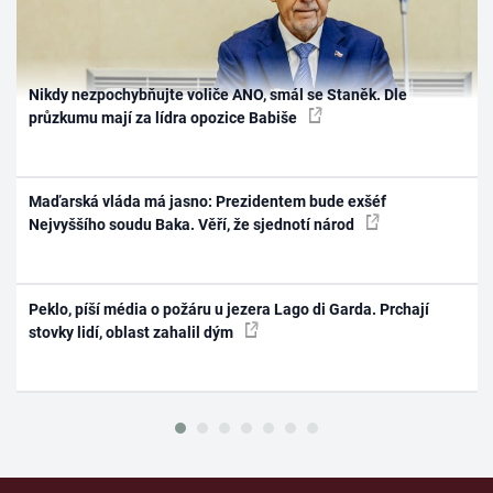
Nikdy nezpochybňujte voliče ANO, smál se Staněk. Dle
průzkumu mají za lídra opozice Babiše
Maďarská vláda má jasno: Prezidentem bude exšéf
Nejvyššího soudu Baka. Věří, že sjednotí národ
Peklo, píší média o požáru u jezera Lago di Garda. Prchají
stovky lidí, oblast zahalil dým