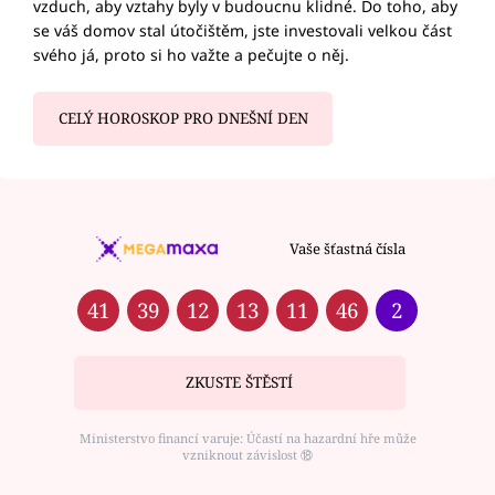
vzduch, aby vztahy byly v budoucnu klidné. Do toho, aby
se váš domov stal útočištěm, jste investovali velkou část
svého já, proto si ho važte a pečujte o něj.
CELÝ HOROSKOP PRO DNEŠNÍ DEN
Vaše šťastná čísla
41
39
12
13
11
46
2
ZKUSTE ŠTĚSTÍ
Ministerstvo financí varuje: Účastí na hazardní hře může
vzniknout závislost ⑱