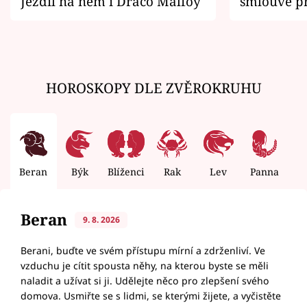
Jezdil na něm i Draco Malfoy
smlouvě př
zemřít
HOROSKOPY DLE ZVĚROKRUHU
Beran
Býk
Blíženci
Rak
Lev
Panna
V
Beran
9. 8. 2026
Berani, buďte ve svém přístupu mírní a zdrženliví. Ve
vzduchu je cítit spousta něhy, na kterou byste se měli
naladit a užívat si ji. Udělejte něco pro zlepšení svého
domova. Usmiřte se s lidmi, se kterými žijete, a vyčistěte