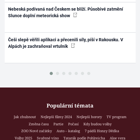
Nebeská podívaná nad Českem se blíží. Působivé zatmění
Slunce doplní meteorická show
Češi slepě věřili aplikaci a přecenili síly, píší v Rakousku. V
Alpách je zachraňoval vrtulník
Populární témata
Jak zhubnout
Nejlepší filmy 2024
Nejlepší horory
TV program
Změna času
Partie
Počasí
Kdy budou volby
ZOO Nové začátky
Auto – katalog
7 pádů Honzy Dědka
Volby 2025
Svařené víno
Tatarák podle Pohlreicha
Aloe vera