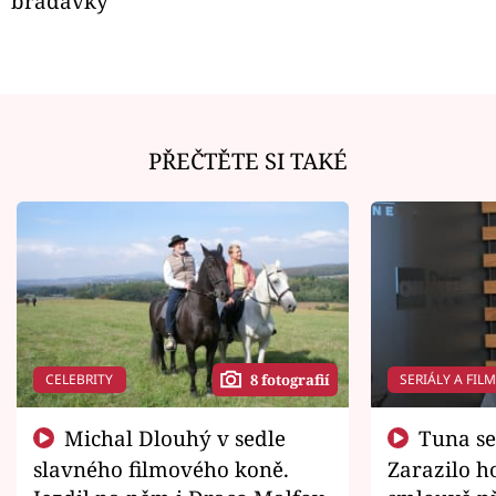
bradavky
PŘEČTĚTE SI TAKÉ
CELEBRITY
SERIÁLY A FIL
8 fotografií
Michal Dlouhý v sedle
Tuna se chtěl vrátit domů.
slavného filmového koně.
Zarazilo ho