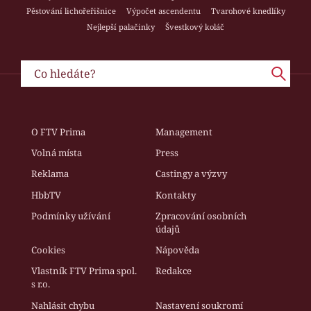
Pěstování lichořeřišnice
Výpočet ascendentu
Tvarohové knedlíky
Nejlepší palačinky
Švestkový koláč
O FTV Prima
Management
Volná místa
Press
Reklama
Castingy a výzvy
HbbTV
Kontakty
Podmínky užívání
Zpracování osobních
údajů
Cookies
Nápověda
Vlastník FTV Prima spol.
Redakce
s r.o.
Nahlásit chybu
Nastavení soukromí