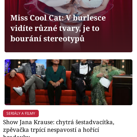
Horoskopy
Sledujte prima+
Miss Cool Cat: V burlesce
vidíte různé tvary, je to
Filmový festival Karlovy Vary
bourání stereotypů
Pořady
Mámy sobě
Přihlášení
Sledujte nás
SERIÁLY A FILMY
Show Jana Krause: chytrá šestadvacítka,
zpěvačka trpící nespavostí a hořící