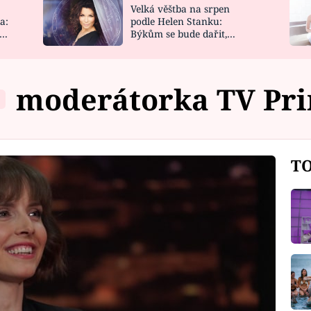
Velká věštba na srpen
NOVINKY
ZAHRADA
a:
podle Helen Stanku:
y
Býkům se bude dařit,
VIDEORECEPTY
DESIGN
Vodnáře čeká jízda
moderátorka TV Pr
TO