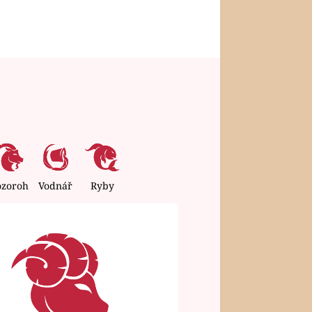
ozoroh
Vodnář
Ryby