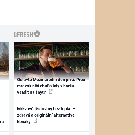
Oslavte Mezinárodní den piva: Proč
mrazák ničí chuť a kdy v horku
vsadit na šnyt?
Mrkvové těstoviny bez lepku –
zdravá a originální alternativa
atr
klasiky