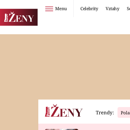
Menu
Celebrity
Vztahy
S
Seriály
Životní styl
ZOO
DIETY A HUBNUTÍ
PROSTŘENO!
CESTOVÁNÍ A
DOVOLENÁ
DUCH
ZDRAVÍ
Trendy:
Pola
Horoskopy
Video
ASTROČLÁNKY
SERIÁLY