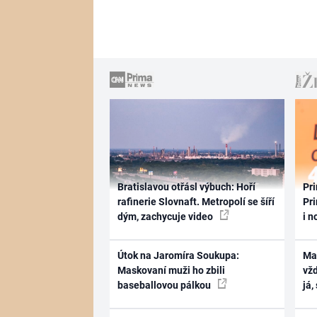
Bratislavou otřásl výbuch: Hoří
Pri
rafinerie Slovnaft. Metropolí se šíří
Pri
dým, zachycuje video
i n
Útok na Jaromíra Soukupa:
Ma
Maskovaní muži ho zbili
vž
baseballovou pálkou
já,