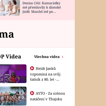
Denisa (34): Kamarádky
mě přemluvily k dámské
jízdě. Manžel mě po
návratu zaskočil
ima
P Videa
Všechna videa
Heidi Janků
vzpomíná na svůj
šatník z 80. let -
Shopaholičky
AYTO - Za scénou
natáčení v Thajsku