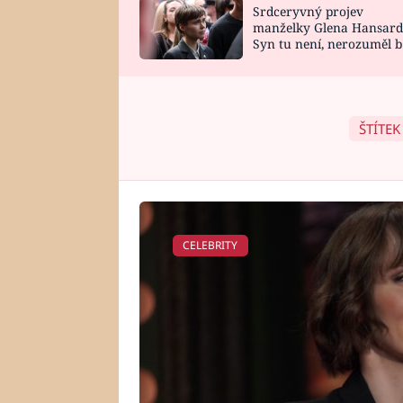
Srdceryvný projev
SNÁŘ
CELEBRITY
manželky Glena Hansard
Syn tu není, nerozuměl b
HOROSKOP NA
VAŘENÍ
tomu, vysvětlila
ROK 2023
ŠTÍTEK
CELEBRITY