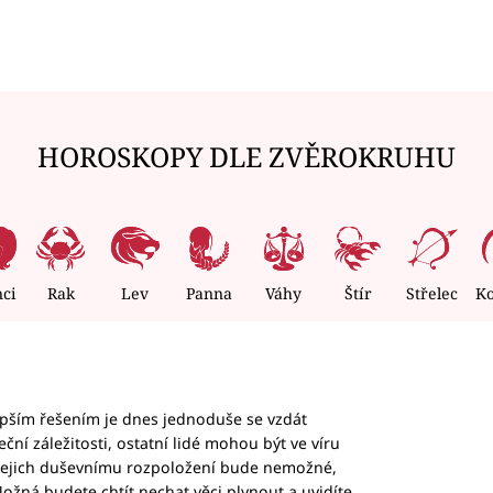
HOROSKOPY DLE ZVĚROKRUHU
nci
Rak
Lev
Panna
Váhy
Štír
Střelec
K
epším řešením je dnes jednoduše se vzdát
ční záležitosti, ostatní lidé mohou být ve víru
b jejich duševnímu rozpoložení bude nemožné,
ožná budete chtít nechat věci plynout a uvidíte,