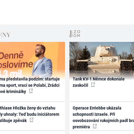
ma představila podzim: startuje
Tank KV-1 Němce dokonale
ma sport, vrací se Polabí, Zrádci
zaskočil
ové kriminálky
thiase Hložka ženy do vztahu
Operace Entebbe ukázala
dy uhnaly: Teď budu iniciátorem
schopnosti Izraele. Při
 slibuje zpěvák
osvobozování rukojmích padl br
premiéra