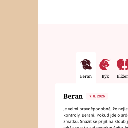
Beran
Býk
Blíže
Beran
7. 8. 2026
Je velmi pravděpodobné, že nejl
kontroly, Berani. Pokud jde o srde
zmatku. Snažit se přijít na klou
takže se o to ani nepokoušejte. M