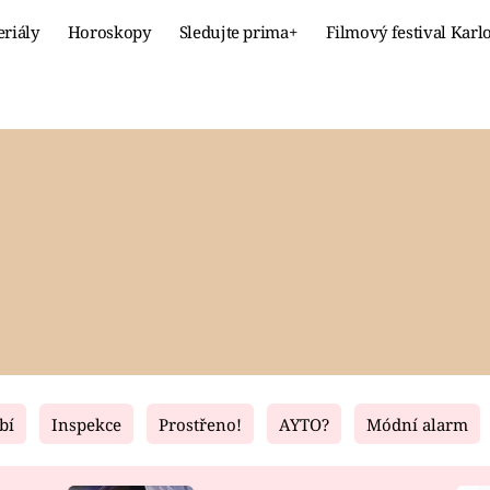
eriály
Horoskopy
Sledujte prima+
Filmový festival Karl
Celebrity
Recept
MÓDA A KRÁSA
HLAVNÍ JÍ
VZTAHY A SEX
SLADKÉ
PRIMA MAMINKA
ZDRAVÉ
bí
Inspekce
Prostřeno!
AYTO?
Módní alarm
Fresh
Living
RECEPTY
BYDLENÍ