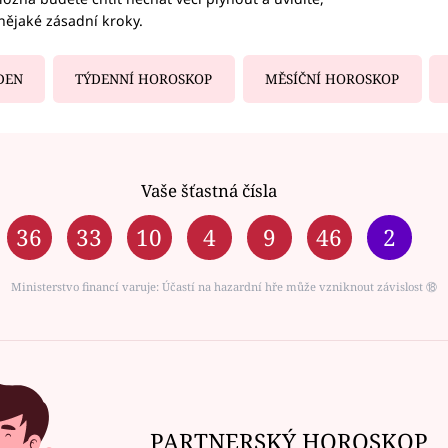
nějaké zásadní kroky.
DEN
TÝDENNÍ HOROSKOP
MĚSÍČNÍ HOROSKOP
Vaše šťastná čísla
36
33
10
4
9
46
2
Ministerstvo financí varuje: Účastí na hazardní hře může vzniknout závislost ⑱
PARTNERSKÝ HOROSKOP