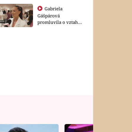
Gabriela
Gášpárová
promluvila o vztahu
a zakládání rodiny