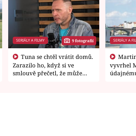
SERIÁLY A FILMY
SERIÁLY A FI
9 fotografií
Tuna se chtěl vrátit domů.
Martin Písařík jako
Zarazilo ho, když si ve
vyvrhel 
smlouvě přečetl, že může
údajnému
zemřít
je v nemil