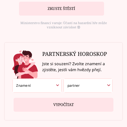
ZKUSTE ŠTĚSTÍ
Ministerstvo financí varuje: Účastí na hazardní hře může
vzniknout závislost ⑱
PARTNERSKÝ HOROSKOP
Jste si souzení? Zvolte znamení a
zjistěte, jestli vám hvězdy přejí.
VYPOČÍTAT