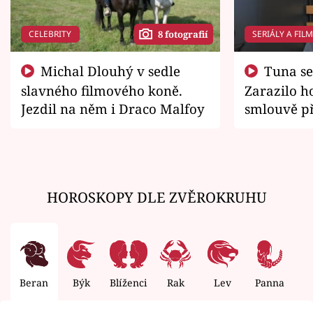
CELEBRITY
SERIÁLY A FIL
8 fotografií
Michal Dlouhý v sedle
Tuna se chtěl vrátit domů.
slavného filmového koně.
Zarazilo ho
Jezdil na něm i Draco Malfoy
smlouvě př
zemřít
HOROSKOPY DLE ZVĚROKRUHU
Beran
Býk
Blíženci
Rak
Lev
Panna
V