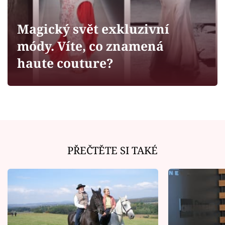
Horoskopy
Sledujte prima+
Magický svět exkluzivní
módy. Víte, co znamená
Filmový festival Karlovy Vary
haute couture?
Pořady
Mámy sobě
Přihlášení
PŘEČTĚTE SI TAKÉ
Sledujte nás