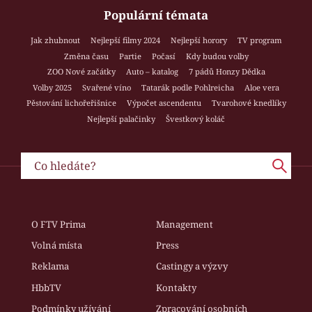
Populární témata
Jak zhubnout
Nejlepší filmy 2024
Nejlepší horory
TV program
Změna času
Partie
Počasí
Kdy budou volby
ZOO Nové začátky
Auto – katalog
7 pádů Honzy Dědka
Volby 2025
Svařené víno
Tatarák podle Pohlreicha
Aloe vera
Pěstování lichořeřišnice
Výpočet ascendentu
Tvarohové knedlíky
Nejlepší palačinky
Švestkový koláč
O FTV Prima
Management
Volná místa
Press
Reklama
Castingy a výzvy
HbbTV
Kontakty
Podmínky užívání
Zpracování osobních