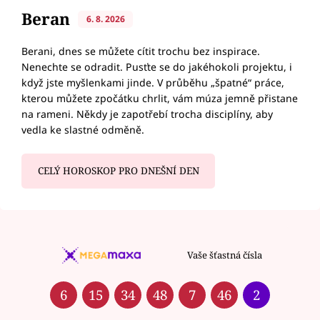
Beran
6. 8. 2026
Berani, dnes se můžete cítit trochu bez inspirace.
Nenechte se odradit. Pusťte se do jakéhokoli projektu, i
když jste myšlenkami jinde. V průběhu „špatné“ práce,
kterou můžete zpočátku chrlit, vám múza jemně přistane
na rameni. Někdy je zapotřebí trocha disciplíny, aby
vedla ke slastné odměně.
CELÝ HOROSKOP PRO DNEŠNÍ DEN
Vaše šťastná čísla
6
15
34
48
7
46
2