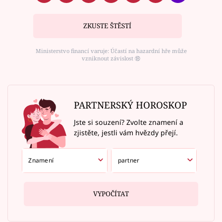
ZKUSTE ŠTĚSTÍ
Ministerstvo financí varuje: Účastí na hazardní hře může
vzniknout závislost ⑱
PARTNERSKÝ HOROSKOP
Jste si souzení? Zvolte znamení a
zjistěte, jestli vám hvězdy přejí.
VYPOČÍTAT