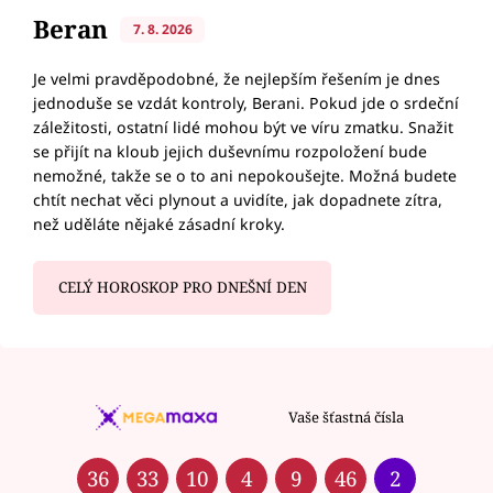
Beran
7. 8. 2026
Je velmi pravděpodobné, že nejlepším řešením je dnes
jednoduše se vzdát kontroly, Berani. Pokud jde o srdeční
záležitosti, ostatní lidé mohou být ve víru zmatku. Snažit
se přijít na kloub jejich duševnímu rozpoložení bude
nemožné, takže se o to ani nepokoušejte. Možná budete
chtít nechat věci plynout a uvidíte, jak dopadnete zítra,
než uděláte nějaké zásadní kroky.
CELÝ HOROSKOP PRO DNEŠNÍ DEN
Vaše šťastná čísla
36
33
10
4
9
46
2