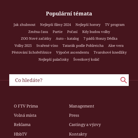
Populární témata
Jak zhubnout
Nejlepší filmy 2024
Nejlepší horory
TV program
Změna času
Partie
Počasí
Kdy budou volby
ZOO Nové začátky
Auto – katalog
7 pádů Honzy Dědka
Volby 2025
Svařené víno
Tatarák podle Pohlreicha
Aloe vera
Pěstování lichořeřišnice
Výpočet ascendentu
Tvarohové knedlíky
Nejlepší palačinky
Švestkový koláč
O FTV Prima
Management
Volná místa
Press
Reklama
Castingy a výzvy
HbbTV
Kontakty