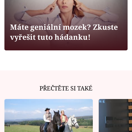
Horoskopy
Sledujte prima+
Máte geniální mozek? Zkuste
Filmový festival Karlovy Vary
vyřešit tuto hádanku!
Pořady
Mámy sobě
Přihlášení
PŘEČTĚTE SI TAKÉ
Sledujte nás