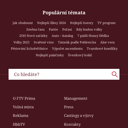
Populární témata
Jak zhubnout
Nejlepší filmy 2024
Nejlepší horory
TV program
Změna času
Partie
Počasí
Kdy budou volby
ZOO Nové začátky
Auto – katalog
7 pádů Honzy Dědka
Volby 2025
Svařené víno
Tatarák podle Pohlreicha
Aloe vera
Pěstování lichořeřišnice
Výpočet ascendentu
Tvarohové knedlíky
Nejlepší palačinky
Švestkový koláč
O FTV Prima
Management
Volná místa
Press
Reklama
Castingy a výzvy
HbbTV
Kontakty