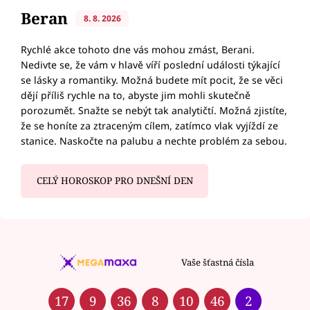
Beran
8. 8. 2026
Rychlé akce tohoto dne vás mohou zmást, Berani.
Nedivte se, že vám v hlavě víří poslední události týkající
se lásky a romantiky. Možná budete mít pocit, že se věci
dějí příliš rychle na to, abyste jim mohli skutečně
porozumět. Snažte se nebýt tak analytičtí. Možná zjistíte,
že se honíte za ztraceným cílem, zatímco vlak vyjíždí ze
stanice. Naskočte na palubu a nechte problém za sebou.
CELÝ HOROSKOP PRO DNEŠNÍ DEN
Vaše šťastná čísla
17
9
36
8
10
46
2