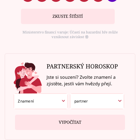
ZKUSTE ŠTĚSTÍ
Ministerstvo financí varuje: Účastí na hazardní hře může
vzniknout závislost ⑱
PARTNERSKÝ HOROSKOP
Jste si souzení? Zvolte znamení a
zjistěte, jestli vám hvězdy přejí.
VYPOČÍTAT