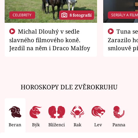
CELEBRITY
SERIÁLY A FIL
8 fotografií
Michal Dlouhý v sedle
Tuna se chtěl vrátit domů.
slavného filmového koně.
Zarazilo ho
Jezdil na něm i Draco Malfoy
smlouvě př
zemřít
HOROSKOPY DLE ZVĚROKRUHU
Beran
Býk
Blíženci
Rak
Lev
Panna
V